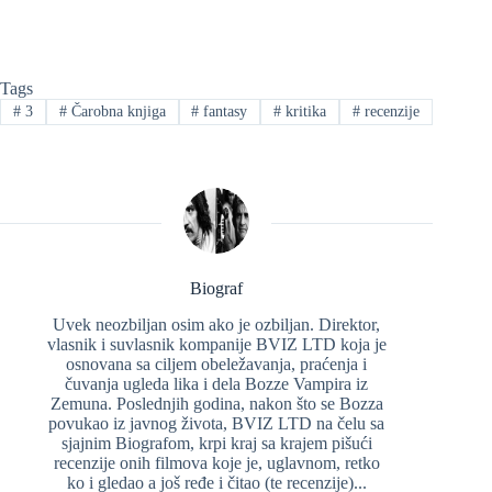
Tags
#
3
#
Čarobna knjiga
#
fantasy
#
kritika
#
recenzije
Biograf
Uvek neozbiljan osim ako je ozbiljan. Direktor,
vlasnik i suvlasnik kompanije BVIZ LTD koja je
osnovana sa ciljem obeležavanja, praćenja i
čuvanja ugleda lika i dela Bozze Vampira iz
Zemuna. Poslednjih godina, nakon što se Bozza
povukao iz javnog života, BVIZ LTD na čelu sa
sjajnim Biografom, krpi kraj sa krajem pišući
recenzije onih filmova koje je, uglavnom, retko
ko i gledao a još ređe i čitao (te recenzije)...