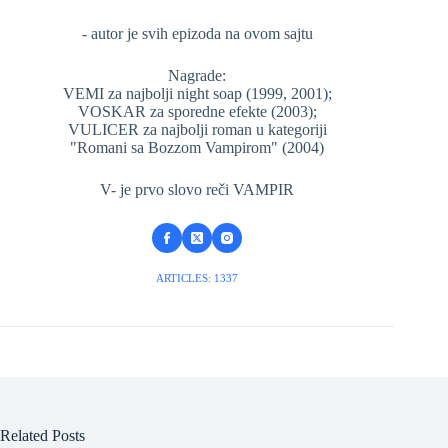
- autor je svih epizoda na ovom sajtu
Nagrade:
VEMI za najbolji night soap (1999, 2001);
VOSKAR za sporedne efekte (2003);
VULICER za najbolji roman u kategoriji
"Romani sa Bozzom Vampirom" (2004)
V- je prvo slovo reči VAMPIR
ARTICLES: 1337
Related Posts