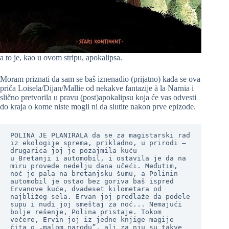
a to je, kao u ovom stripu, apokalipsa.
Moram priznati da sam se baš iznenadio (prijatno) kada se ova
priča Loisela/Dijan/Mallie od nekakve fantazije à la Narnia i
slično pretvorila u pravu (post)apokalipsu koja će vas odvesti
do kraja o kome niste mogli ni da slutite nakon prve epizode.
POLINA JE PLANIRALA da se za magistarski rad 
iz ekologije sprema, prikladno, u prirodi – 
drugarica joj je pozajmila kuću

u Bretanji i automobil, i ostavila je da na 
miru provede nedelju dana učeći. Međutim, 
noć je pala na bretanjsku šumu, a Polinin 
automobil je ostao bez goriva baš ispred 
Ervanove kuće, dvadeset kilometara od 
najbližeg sela. Ervan joj predlaže da podele 
supu i nudi joj smeštaj za noć... Nemajući 
bolje rešenje, Polina pristaje. Tokom 
večere, Ervin joj iz jedne knjige magije 
čita o „malom narodu”, ali za nju su takve 