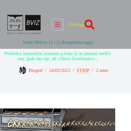
Skip
to
content
Pretraga
Veliki Mrtvac (1 i 2) (kompletna saga)
Posledice fantastične avanture u koju će se otisnuti osetiće
ona, ljudi oko nje, ali i čitavo čovečanstvo...
Biograf
24/02/2023
STRIP
2 mins