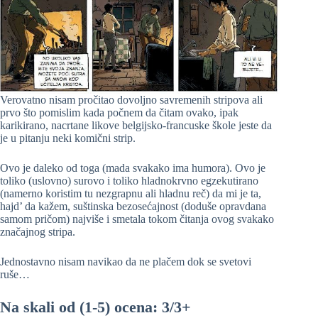
Verovatno nisam pročitao dovoljno savremenih stripova ali
prvo što pomislim kada počnem da čitam ovako, ipak
karikirano, nacrtane likove belgijsko-francuske škole jeste da
je u pitanju neki komični strip.
Ovo je daleko od toga (mada svakako ima humora). Ovo je
toliko (uslovno) surovo i toliko hladnokrvno egzekutirano
(namerno koristim tu nezgrapnu ali hladnu reč) da mi je ta,
hajd’ da kažem, suštinska bezosećajnost (doduše opravdana
samom pričom) najviše i smetala tokom čitanja ovog svakako
značajnog stripa.
Jednostavno nisam navikao da ne plačem dok se svetovi
ruše…
Na skali od (1-5) ocena: 3/3+