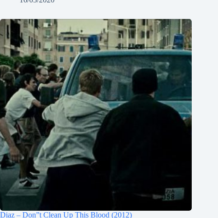
Diaz – Don”t Clean Up This Blood (2012)