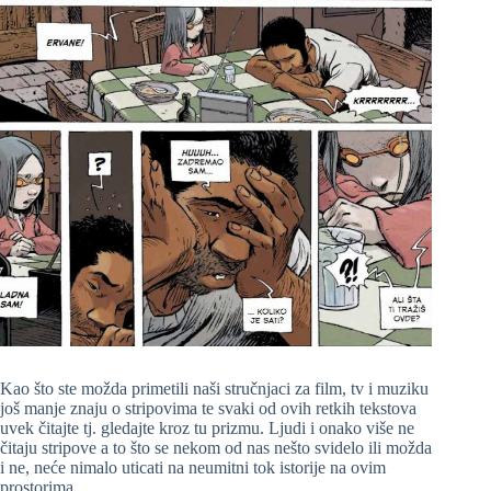
Kao što ste možda primetili naši stručnjaci za film, tv i muziku
još manje znaju o stripovima te svaki od ovih retkih tekstova
uvek čitajte tj. gledajte kroz tu prizmu. Ljudi i onako više ne
čitaju stripove a to što se nekom od nas nešto svidelo ili možda
i ne, neće nimalo uticati na neumitni tok istorije na ovim
prostorima…