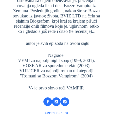
osnovana sa ciljem obeležavanja, praćenja i
čuvanja ugleda lika i dela Bozze Vampira iz
Zemuna. Poslednjih godina, nakon što se Bozza
povukao iz javnog života, BVIZ LTD na čelu sa
sjajnim Biografom, krpi kraj sa krajem pišući
recenzije onih filmova koje je, uglavnom, retko
ko i gledao a još ređe i čitao (te recenzije)...
- autor je svih epizoda na ovom sajtu
Nagrade:
VEMI za najbolji night soap (1999, 2001);
VOSKAR za sporedne efekte (2003);
VULICER za najbolji roman u kategoriji
"Romani sa Bozzom Vampirom" (2004)
V- je prvo slovo reči VAMPIR
ARTICLES: 1338