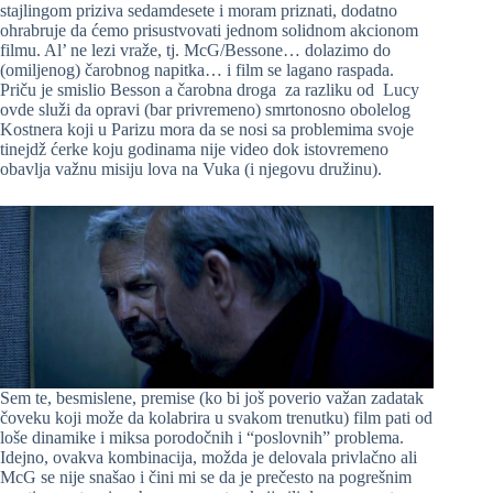
stajlingom priziva sedamdesete i moram priznati, dodatno
ohrabruje da ćemo prisustvovati jednom solidnom akcionom
filmu. Al’ ne lezi vraže, tj. McG/Bessone… dolazimo do
(omiljenog) čarobnog napitka… i film se lagano raspada.
Priču je smislio Besson a čarobna droga za razliku od Lucy
ovde služi da opravi (bar privremeno) smrtonosno obolelog
Kostnera koji u Parizu mora da se nosi sa problemima svoje
tinejdž ćerke koju godinama nije video dok istovremeno
obavlja važnu misiju lova na Vuka (i njegovu družinu).
Sem te, besmislene, premise (ko bi još poverio važan zadatak
čoveku koji može da kolabrira u svakom trenutku) film pati od
loše dinamike i miksa porodočnih i “poslovnih” problema.
Idejno, ovakva kombinacija, možda je delovala privlačno ali
McG se nije snašao i čini mi se da je prečesto na pogrešnim