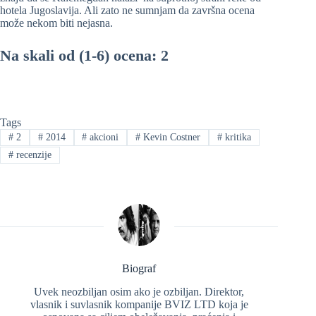
hotela Jugoslavija. Ali zato ne sumnjam da završna ocena
može nekom biti nejasna.
Na skali od (1-6) ocena: 2
Tags
#
2
#
2014
#
akcioni
#
Kevin Costner
#
kritika
#
recenzije
Biograf
Uvek neozbiljan osim ako je ozbiljan. Direktor,
vlasnik i suvlasnik kompanije BVIZ LTD koja je