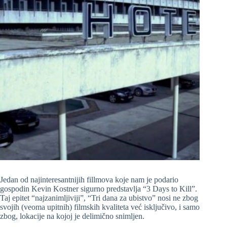
Jedan od najinteresantnijih fillmova koje nam je podario
gospodin Kevin Kostner sigurno predstavlja “3 Days to Kill”.
Taj epitet “najzanimljiviji”, “Tri dana za ubistvo” nosi ne zbog
svojih (veoma upitnih) filmskih kvaliteta već isključivo, i samo
zbog, lokacije na kojoj je delimično snimljen.