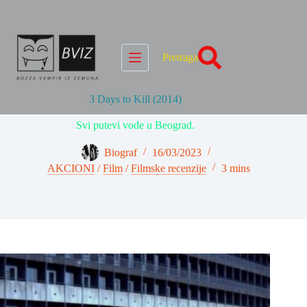
Skip
to
content
Pretraga
3 Days to Kill (2014)
Svi putevi vode u Beograd.
Biograf
16/03/2023
AKCIONI
/
Film
/
Filmske recenzije
3 mins