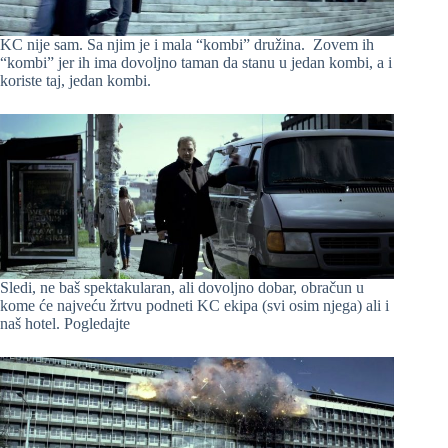
KC nije sam. Sa njim je i mala “kombi” družina. Zovem ih
“kombi” jer ih ima dovoljno taman da stanu u jedan kombi, a i
koriste taj, jedan kombi.
Sledi, ne baš spektakularan, ali dovoljno dobar, obračun u
kome će najveću žrtvu podneti KC ekipa (svi osim njega) ali i
naš hotel. Pogledajte