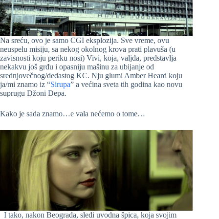
Na sreću, ovo je samo CGI eksplozija. Sve vreme, ovu
neuspelu misiju, sa nekog okolnog krova prati plavuša (u
zavisnosti koju periku nosi) Vivi, koja, valjda, predstavlja
nekakvu još grđu i opasniju mašinu za ubijanje od
srednjovečnog/dedastog KC. Nju glumi Amber Heard koju
ja/mi znamo iz “
Sirupa
” a većina sveta tih godina kao novu
suprugu Džoni Depa.
Kako je sada znamo…e vala nećemo o tome…
I tako, nakon Beograda, sledi uvodna špica, koja svojim