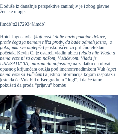
Doduše iz današnje perspektive zanimljiv je i zbog glavne
ženske uloge.
[imdb]tt2172934[/imdb]
Hotel Jugoslavija (
koji nosi i dalje naziv pokojne države,
protiv čega ja nemam ništa protiv, da bude odmah jasno, o
pokojniku sve najlepše
) je iskorišćen za prilično efektan
početak. Kevin C. je ostareli vladin ubica (
vlada nije Vlada a
nema veze ni sa ovom našom, Vučićevom. Vlada je
USA/SAD/CIA, moram da pojasnim)
na zadatku da uhvati
opasnog krijumčara oružja pod imenom/nadimkom Vuk (
opet
nema veze sa Vučićem
) a jedino informacija kojom raspolažu
jeste da će Vuk biti u Beogradu, u “Jugi”, i da će tamo
pokušati da proda “prljavu” bombu.