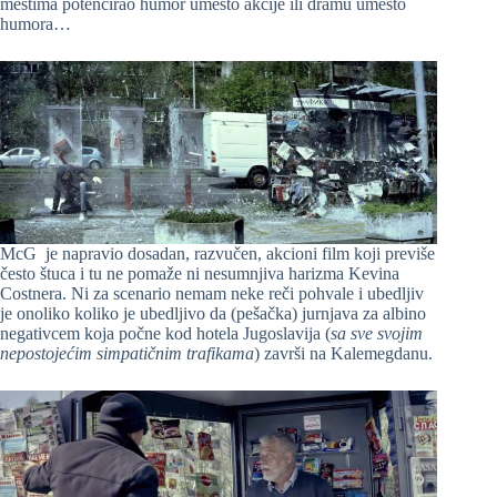
mestima potencirao humor umesto akcije ili dramu umesto
humora…
McG je napravio dosadan, razvučen, akcioni film koji previše
često štuca i tu ne pomaže ni nesumnjiva harizma Kevina
Costnera. Ni za scenario nemam neke reči pohvale i ubedljiv
je onoliko koliko je ubedljivo da (pešačka) jurnjava za albino
negativcem koja počne kod hotela Jugoslavija (
sa sve svojim
nepostojećim simpatičnim trafikama
) završi na Kalemegdanu.