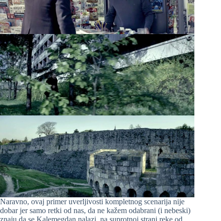
Naravno, ovaj primer uverljivosti kompletnog scenarija nije
dobar jer samo retki od nas, da ne kažem odabrani (i nebeski)
znaju da se Kalemegdan nalazi na suprotnoj strani reke od