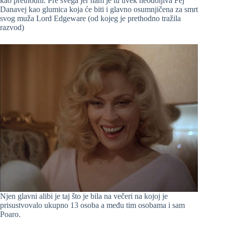
kao prethodni. Pre svega jer nam je tu uvek neodoljiva Fej
Danavej kao glumica koja će biti i glavno osumnjičena za smrt
svog muža Lord Edgeware (od kojeg je prethodno tražila
razvod)
Njen glavni alibi je taj što je bila na večeri na kojoj je
prisustvovalo ukupno 13 osoba a među tim osobama i sam
Poaro.