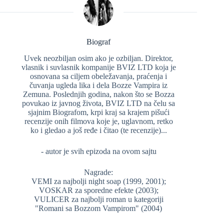
Biograf
Uvek neozbiljan osim ako je ozbiljan. Direktor,
vlasnik i suvlasnik kompanije BVIZ LTD koja je
osnovana sa ciljem obeležavanja, praćenja i
čuvanja ugleda lika i dela Bozze Vampira iz
Zemuna. Poslednjih godina, nakon što se Bozza
povukao iz javnog života, BVIZ LTD na čelu sa
sjajnim Biografom, krpi kraj sa krajem pišući
recenzije onih filmova koje je, uglavnom, retko
ko i gledao a još ređe i čitao (te recenzije)...
- autor je svih epizoda na ovom sajtu
Nagrade:
VEMI za najbolji night soap (1999, 2001);
VOSKAR za sporedne efekte (2003);
VULICER za najbolji roman u kategoriji
"Romani sa Bozzom Vampirom" (2004)