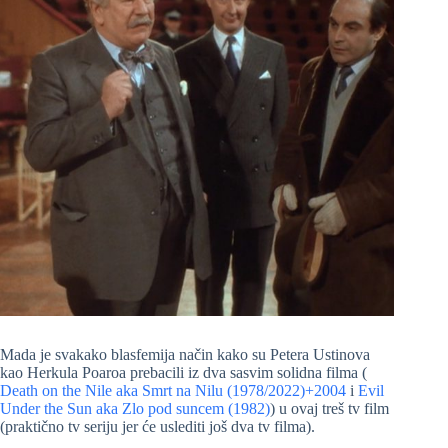
Mada je svakako blasfemija način kako su Petera Ustinova
kao Herkula Poaroa prebacili iz dva sasvim solidna filma (
Death on the Nile aka Smrt na Nilu (1978/2022)+2004
i
Evil
Under the Sun aka Zlo pod suncem (1982)
) u ovaj treš tv film
(praktično tv seriju jer će uslediti još dva tv filma).