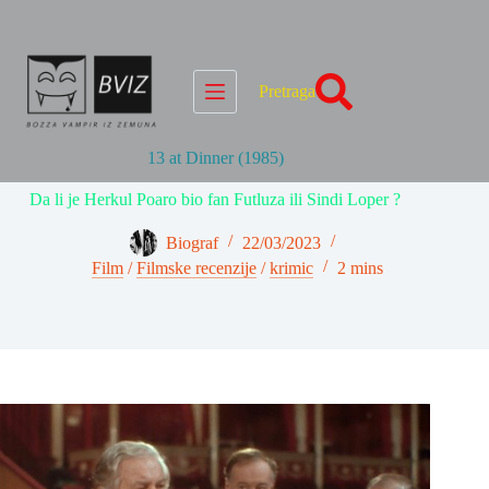
Skip
to
content
Pretraga
13 at Dinner (1985)
Da li je Herkul Poaro bio fan Futluza ili Sindi Loper ?
Biograf
22/03/2023
Film
/
Filmske recenzije
/
krimic
2 mins