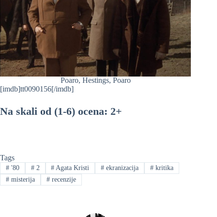
Poaro, Hestings, Poaro
[imdb]tt0090156[/imdb]
Na skali od (1-6) ocena: 2+
Tags
#
'80
#
2
#
Agata Kristi
#
ekranizacija
#
kritika
#
misterija
#
recenzije