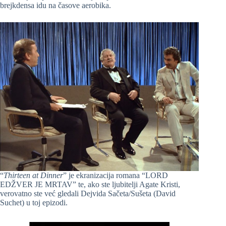
brejkdensa idu na časove aerobika.
“
Thirteen at Dinner
” je ekranizacija romana “LORD
EDŽVER JE MRTAV” te, ako ste ljubitelji Agate Kristi,
verovatno ste već gledali Dejvida Sačeta/Sušeta (David
Suchet) u toj epizodi.