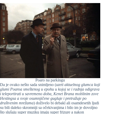
Poaro na parkingu
Da je ovako nešto sada snimljeno (
uzeti aktuelnog glumca koji
glumi Poaroa smeštenog u epohu u kojoj se i radnja odigrava
i teleportirati u savremeno doba, Kenet Brana moblinim zove
Hestingsa a svoje osumnjičene gugluje i pretražuje po
društvenim mrežama
) doživelo bi debakl ali osamdesetih ljudi
su bili daleko skromniji sa očekivanjima i bilo im je dovoljno
što slušaju super muziku imaju super frizure a nakon