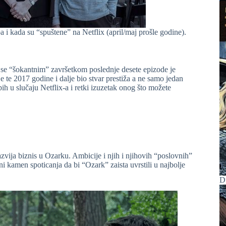
i kada su “spuštene” na Netflix (april/maj prošle godine).
va se “šokantnim” završetkom poslednje desete epizode je
te 2017 godine i dalje bio stvar prestiža a ne samo jedan
h u slučaju Netflix-a i retki izuzetak onog što možete
razvija biznis u Ozarku. Ambicije i njih i njihovih “poslovnih”
i kamen spoticanja da bi “Ozark” zaista uvrstili u najbolje
D