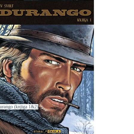
urango (knjiga 1&2)