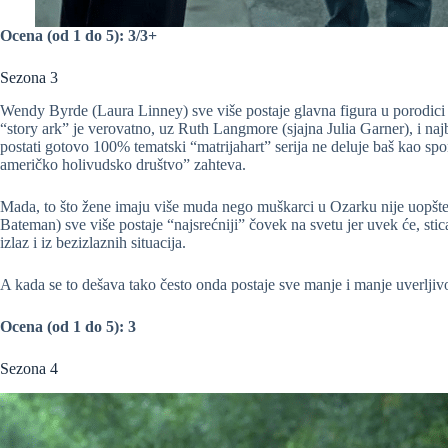
Ocena (od 1 do 5): 3/3+
Sezona 3
Wendy Byrde (Laura Linney) sve više postaje glavna figura u porodici š
“story ark” je verovatno, uz Ruth Langmore (sjajna Julia Garner), i naj
postati gotovo 100% tematski “matrijahart” serija ne deluje baš kao spo
američko holivudsko društvo” zahteva.
Mada, to što žene imaju više muda nego muškarci u Ozarku nije uopšt
Bateman) sve više postaje “najsrećniji” čovek na svetu jer uvek će, st
izlaz i iz bezizlaznih situacija.
A kada se to dešava tako često onda postaje sve manje i manje uverljiv
Ocena (od 1 do 5): 3
Sezona 4