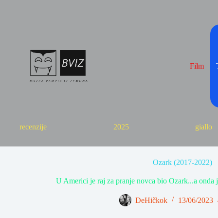
Skip
to
content
Film
recenzije
2025
giallo
Ozark (2017-2022)
U Americi je raj za pranje novca bio Ozark...a onda j
DeHičkok
13/06/2023