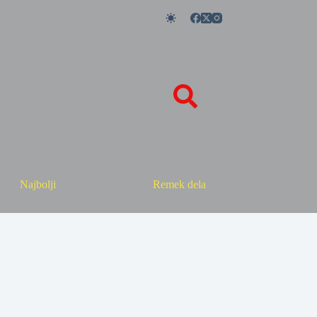
Najbolji
Remek dela