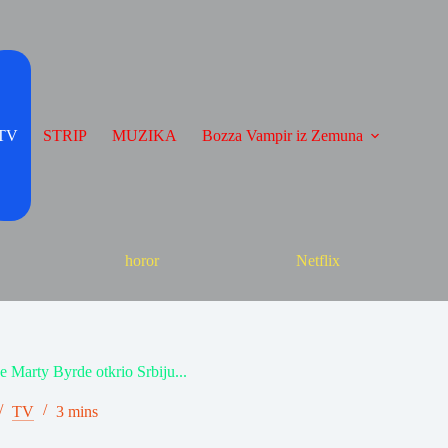
TV
STRIP
MUZIKA
Bozza Vampir iz Zemuna
horor
Netflix
e Marty Byrde otkrio Srbiju...
TV
3 mins