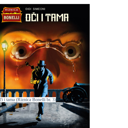
i i tama (Riznica Bonelli br. 3)