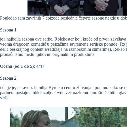
Pogledao sam završnih 7 epizoda poslednje četvrte sezone negde u doba 
Sezona 1
je i najbolja sezona ove serije. Rolekoster koji kreće od prve i završa
veoma dragocen komadić u pejzažima savremene serijske ponude (što je 
delić beskrajnog content-a/sadržaja na raznoraznim stimerima). Rekao bi
pronaći tamo među njihovim originalnim produktima.
Ocena (od 1 do 5): 4/4+
Sezona 2
i dalje je, naravno, familija Byrde u centru zbivanja i pratimo kako se 
partnera postaju ambicioznije. Ovde već naziremo ono što će biti i glavn
serije.