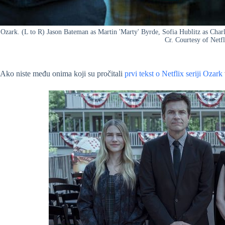
Ozark. (L to R) Jason Bateman as Martin 'Marty' Byrde, Sofia Hublitz as Cha
Cr. Courtesy of Netf
Ako niste među onima koji su pročitali
prvi tekst o Netflix seriji Ozark