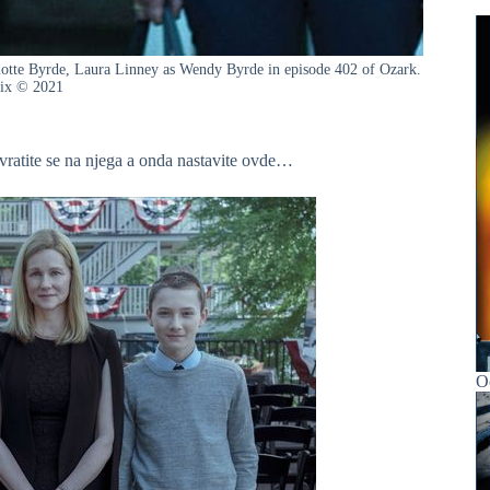
rlotte Byrde, Laura Linney as Wendy Byrde in episode 402 of Ozark.
lix © 2021
vratite se na njega a onda nastavite ovde…
Oč