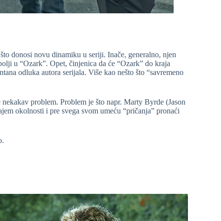
to donosi novu dinamiku u seriji. Inače, generalno, njen
bolji u “Ozark”. Opet, činjenica da će “Ozark” do kraja
ntana odluka autora serijala. Više kao nešto što “savremeno
e nekakav problem. Problem je što napr. Marty Byrde (Jason
icajem okolnosti i pre svega svom umeću “pričanja” pronaći
o.