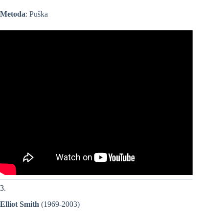
Metoda
: Puška
3.
Elliot Smith
(1969-2003)