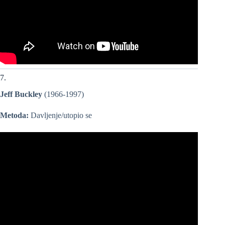
7.
Jeff Buckley
(1966-1997)
Metoda:
Davljenje/utopio se