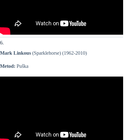
6.
Mark Linkous
(Sparklehorse) (1962-2010)
Metod:
Puška