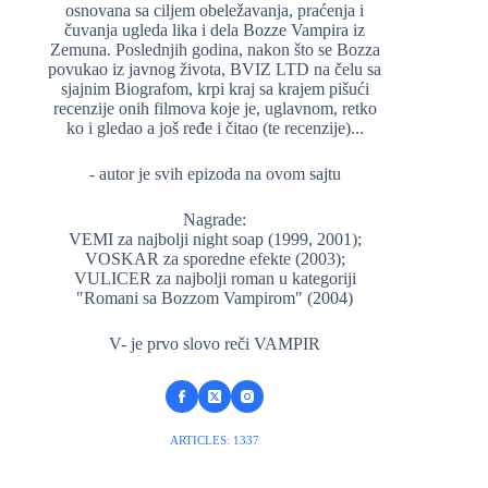
osnovana sa ciljem obeležavanja, praćenja i
čuvanja ugleda lika i dela Bozze Vampira iz
Zemuna. Poslednjih godina, nakon što se Bozza
povukao iz javnog života, BVIZ LTD na čelu sa
sjajnim Biografom, krpi kraj sa krajem pišući
recenzije onih filmova koje je, uglavnom, retko
ko i gledao a još ređe i čitao (te recenzije)...
- autor je svih epizoda na ovom sajtu
Nagrade:
VEMI za najbolji night soap (1999, 2001);
VOSKAR za sporedne efekte (2003);
VULICER za najbolji roman u kategoriji
"Romani sa Bozzom Vampirom" (2004)
V- je prvo slovo reči VAMPIR
ARTICLES: 1337