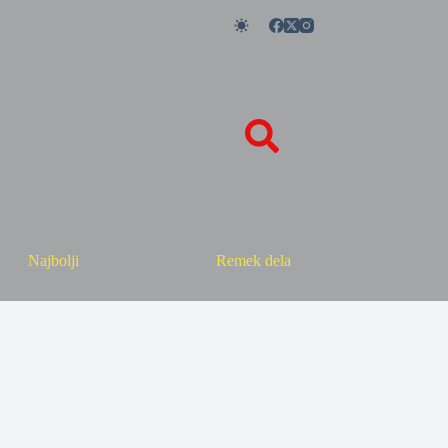
Najbolji
Remek dela