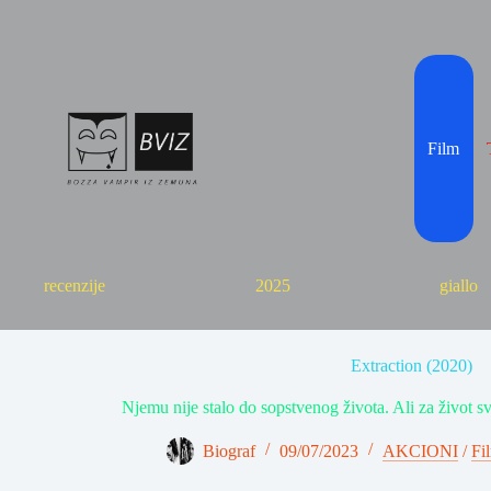
Skip
to
content
Film
recenzije
2025
giallo
Extraction (2020)
Njemu nije stalo do sopstvenog života. Ali za život sv
Biograf
09/07/2023
AKCIONI
/
Fi