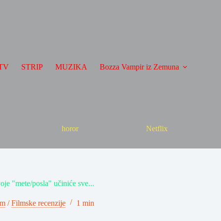
TV
STRIP
MUZIKA
Bozza Vampir iz Zemuna
horor
Netflix
oje "mete/posla" učiniće sve...
lm
/
Filmske recenzije
1 min