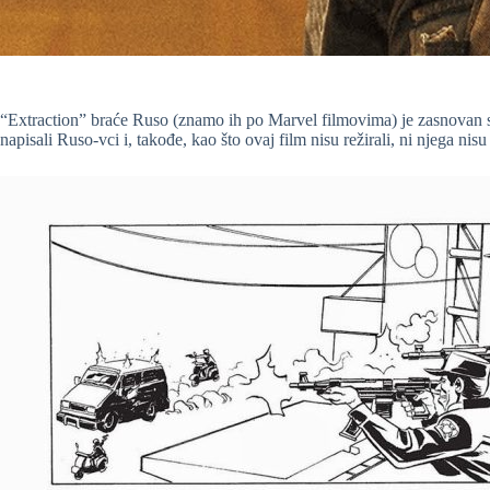
“Extraction” braće Ruso (znamo ih po Marvel filmovima) je zasnovan st
napisali Ruso-vci i, takođe, kao što ovaj film nisu režirali, ni njega nisu 