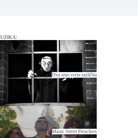
UZIKA:
Dva smo sveta različita
Manic Street Preachers