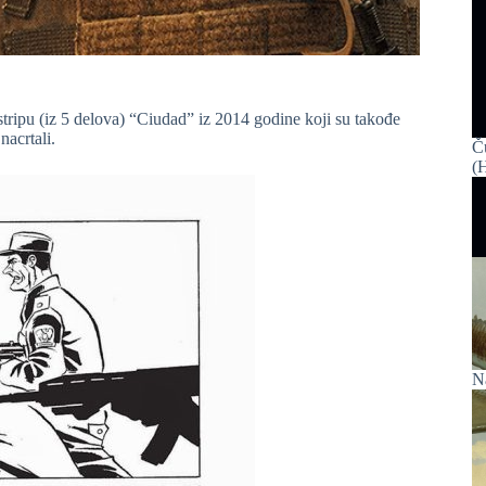
ripu (iz 5 delova) “Ciudad” iz 2014 godine koji su takođe
nacrtali.
Č
(H
N