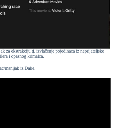
k za ekstrakciju tj. izvlačenje pojedinaca iz neprijateljske
ilera i opasnog krimalca.
lac/manijak iz Dake.