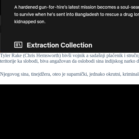
Tyler Rake (Chris Hemsworth) bivši vojnik a sadašnji plaćenik i stručnja
teritorije ka slobodi, biva angažovan da oslobodi sina indijskog narko d
Njegovog sina, tinejdžera, oteo je suparnički, jednako okrutni, krimina