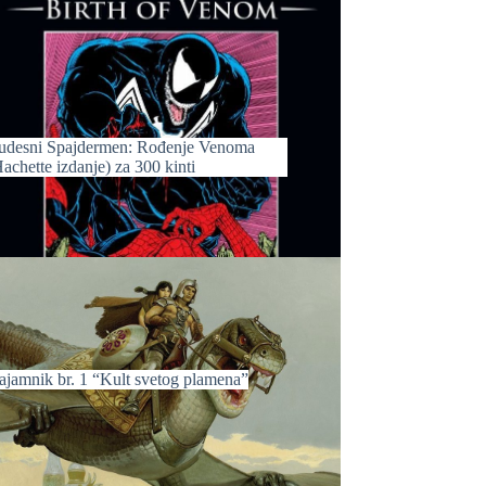
udesni Spajdermen: Rođenje Venoma
achette izdanje) za 300 kinti
ajamnik br. 1 “Kult svetog plamena”