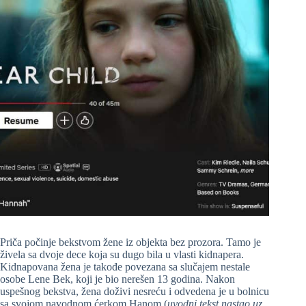
Priča počinje bekstvom žene iz objekta bez prozora. Tamo je
živela sa dvoje dece koja su dugo bila u vlasti kidnapera.
Kidnapovana žena je takođe povezana sa slučajem nestale
osobe Lene Bek, koji je bio nerešen 13 godina. Nakon
uspešnog bekstva, žena doživi nesreću i odvedena je u bolnicu
sa svojom navodnom ćerkom Hanom (
uvodni tekst nastao uz