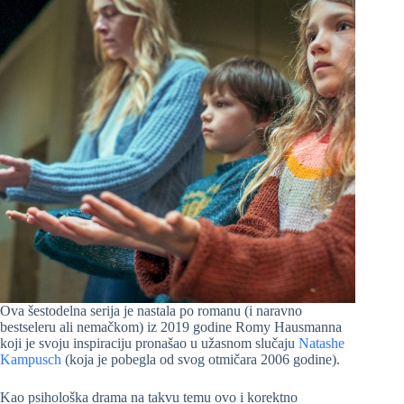
Ova šestodelna serija je nastala po romanu (i naravno
bestseleru ali nemačkom) iz 2019 godine Romy Hausmanna
koji je svoju inspiraciju pronašao u užasnom slučaju
Natashe
Kampusch
(koja je pobegla od svog otmičara 2006 godine).
Kao psihološka drama na takvu temu ovo i korektno