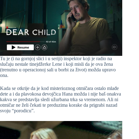
Tu je (i na gornjoj slici i u seriji) inspektor koji je radio na
slučaju nestale tinejdžerke Lene i koji misli da je ova žena
(trenutno u operacionoj sali u borbi za život) možda upravo
ona.
Kada se otkrije da je kod misterioznog otmičara ostalo mlađe
dete a i da plavokosa devojčica Hana možda i nije baš onakva
kakva se predstavlja sledi užurbana trka sa vremenom. Ali ni
otmičar ne želi čekati te preduzima korake da prigrabi nazad
svoju “porodicu”.