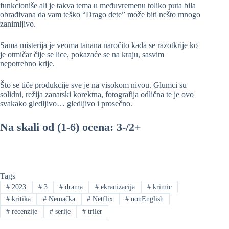
funkcioniše ali je takva tema u međuvremenu toliko puta bila
obrađivana da vam teško “Drago dete” može biti nešto mnogo
zanimljivo.
Sama misterija je veoma tanana naročito kada se razotkrije ko
je otmičar čije se lice, pokazaće se na kraju, sasvim
nepotrebno krije.
Što se tiče produkcije sve je na visokom nivou. Glumci su
solidni, režija zanatski korektna, fotografija odlična te je ovo
svakako gledljivo… gledljivo i prosečno.
Na skali od (1-6) ocena: 3-/2+
Tags
#
2023
#
3
#
drama
#
ekranizacija
#
krimic
#
kritika
#
Nemačka
#
Netflix
#
nonEnglish
#
recenzije
#
serije
#
triler