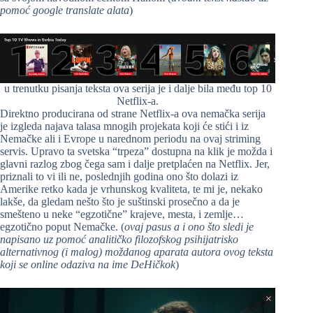
pomoć google translate alata
)
u trenutku pisanja teksta ova serija je i dalje bila među top 10
Netflix-a.
Direktno producirana od strane Netflix-a ova nemačka serija
je izgleda najava talasa mnogih projekata koji će stići i iz
Nemačke ali i Evrope u narednom periodu na ovaj striming
servis. Upravo ta svetska “trpeza” dostupna na klik je možda i
glavni razlog zbog čega sam i dalje pretplaćen na Netflix. Jer,
priznali to vi ili ne, poslednjih godina ono što dolazi iz
Amerike retko kada je vrhunskog kvaliteta, te mi je, nekako
lakše, da gledam nešto što je suštinski prosečno a da je
smešteno u neke “egzotične” krajeve, mesta, i zemlje…
egzotično poput Nemačke. (
ovaj pasus a i ono što sledi je
napisano uz pomoć analitičko filozofskog psihijatrisko
alternativnog (i malog) moždanog aparata autora ovog teksta
koji se online odaziva na ime DeHičkok
)