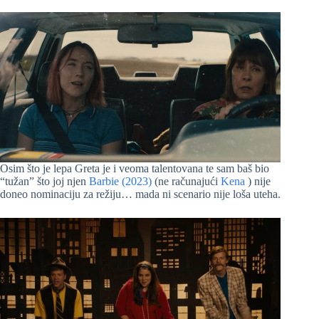
Osim što je lepa Greta je i veoma talentovana te sam baš bio
“tužan” što joj njen
Barbie (2023)
(ne računajući
Kena
) nije
doneo nominaciju za režiju… mada ni scenario nije loša uteha.