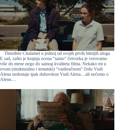
Timothée Chalamet u jednoj od svojih prvih bitnijih uloga
E sad, zašto je krajnja ocena “samo” četvorka je verovatno
više do mene nego do samog kvaliteta filma. Nekako mi u
ovom (strukturalno i tematski) “vanbračnom” čedu Vudi
Alena nedostaje ipak duhovitost Vudi Alena…ali nećemo o
Alenu…