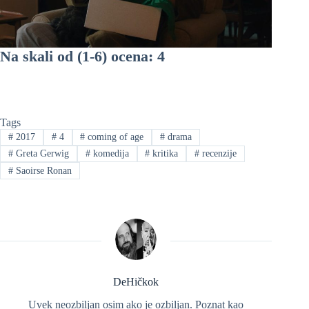
Na skali od (1-6) ocena: 4
Tags
#
2017
#
4
#
coming of age
#
drama
#
Greta Gerwig
#
komedija
#
kritika
#
recenzije
#
Saoirse Ronan
DeHičkok
Uvek neozbiljan osim ako je ozbiljan. Poznat kao