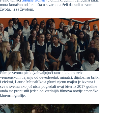
sjajno tumači
Saoirse Ronan
) u onim ključnim trenucima kada
mora konačno odabrati šta u stvari ona želi da radi u svom
životu…i sa životom.
Film je veoma pitak (zahvaljujući taman koliko treba
vremenskom trajanju od devedesetak minuta), dijalozi su britki
i efektni, Laurie Metcalf koja glumi njenu majku je izvrsna i
sve u svemu ako još niste pogledali ovaj biser iz 2017 godine
onda ste propustili jedan od vrednijih filmova novije američke
kinematografije.