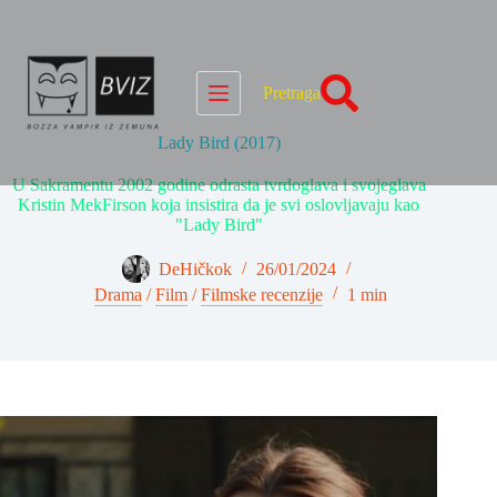
Skip
to
content
Pretraga
Lady Bird (2017)
U Sakramentu 2002 godine odrasta tvrdoglava i svojeglava
Kristin MekFirson koja insistira da je svi oslovljavaju kao
"Lady Bird"
DeHičkok
26/01/2024
Drama
/
Film
/
Filmske recenzije
1 min