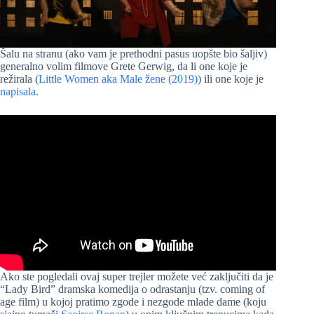
Šalu na stranu (ako vam je prethodni pasus uopšte bio šaljiv)
generalno volim filmove Grete Gerwig, da li one koje je
režirala (
Little Women aka Male žene (2019)
) ili one koje je
napisala
.
Ako ste pogledali ovaj super trejler možete već zaključiti da je
“Lady Bird” dramska komedija o odrastanju (tzv. coming of
age film) u kojoj pratimo zgode i nezgode mlade dame (koju