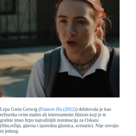
Lepa Greta Gerwig (
Frances Ha (2012)
) debitovala je kao
režiserka ovim malim ali interesantnim filmom koji je te
godine imao hrpu najvažnijih nominacija za Oskara
(film,režija, glavna i sporedna glumica, scenario). Nije osvojio
ni jednog.