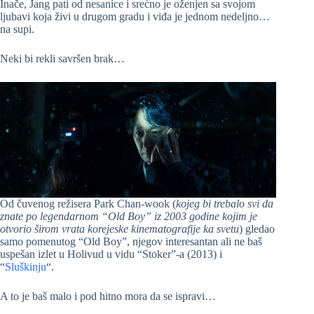
Inače, Jang pati od nesanice i srećno je oženjen sa svojom
ljubavi koja živi u drugom gradu i viđa je jednom nedeljno…
na supi.
Neki bi rekli savršen brak…
Od čuvenog režisera Park Chan-wook (
kojeg bi trebalo svi da
znate po legendarnom “Old Boy” iz 2003 godine kojim je
otvorio širom vrata korejeske kinematografije ka svetu
) gledao
samo pomenutog “Old Boy”, njegov interesantan ali ne baš
uspešan izlet u Holivud u vidu “Stoker”-a (2013) i
“
Sluškinju
“.
A to je baš malo i pod hitno mora da se ispravi…