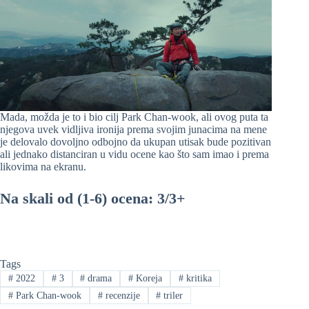
Mada, možda je to i bio cilj Park Chan-wook, ali ovog puta ta
njegova uvek vidljiva ironija prema svojim junacima na mene
je delovalo dovoljno odbojno da ukupan utisak bude pozitivan
ali jednako distanciran u vidu ocene kao što sam imao i prema
likovima na ekranu.
Na skali od (1-6) ocena: 3/3+
Tags
#
2022
#
3
#
drama
#
Koreja
#
kritika
#
Park Chan-wook
#
recenzije
#
triler