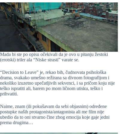
Mada bi ste po opisu očekivali da je ovo u pitanju žestoki
(erotski) triler ala “Niske strasti” varate se.
“Decision to Leave” je, rekao bih, čudnovata psihološka
drama, svakako umešno režirana sa divnom fotografijom i
nekoliko izuzetno upečatljivih sekvenci, i sa pričom koju nije
teško ispratiti ali, barem po mom ličnom utisku, teško i
prihvatiti.
Naime, znam (ili pokušavam da sebi objasnim) određene
postupke naših protagonista/antagonista ali me film nije
ubedio da to oni stvarno čine zbog emocija koje gaje jedni
prema drugima…