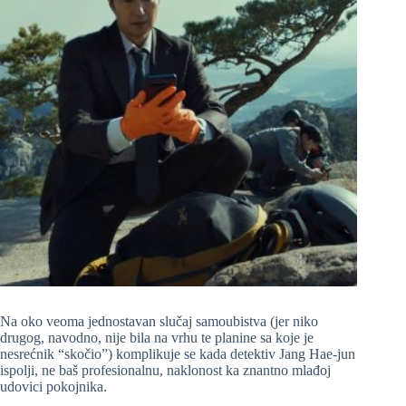
Na oko veoma jednostavan slučaj samoubistva (jer niko
drugog, navodno, nije bila na vrhu te planine sa koje je
nesrećnik “skočio”) komplikuje se kada detektiv Jang Hae-jun
ispolji, ne baš profesionalnu, naklonost ka znantno mlađoj
udovici pokojnika.