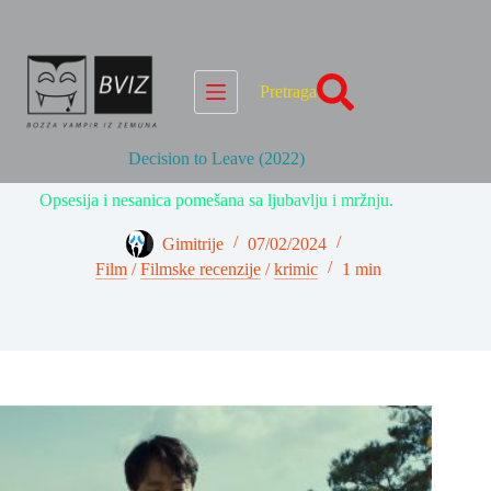
Skip
to
content
Pretraga
Decision to Leave (2022)
Opsesija i nesanica pomešana sa ljubavlju i mržnju.
Gimitrije
07/02/2024
Film
/
Filmske recenzije
/
krimic
1 min