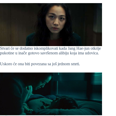
Stvari će se dodatno iskomplikovati kada Jang Hae-jun otkrije
pukotine u inače gotovo savršenom alibiju koja ima udovica.
Uskoro će ona biti povezana sa još jednom smrti.