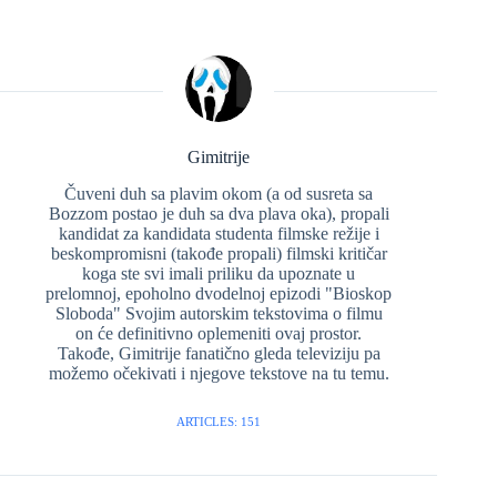
Gimitrije
Čuveni duh sa plavim okom (a od susreta sa
Bozzom postao je duh sa dva plava oka), propali
kandidat za kandidata studenta filmske režije i
beskompromisni (takođe propali) filmski kritičar
koga ste svi imali priliku da upoznate u
prelomnoj, epoholno dvodelnoj epizodi "Bioskop
Sloboda" Svojim autorskim tekstovima o filmu
on će definitivno oplemeniti ovaj prostor.
Takođe, Gimitrije fanatično gleda televiziju pa
možemo očekivati i njegove tekstove na tu temu.
ARTICLES: 151