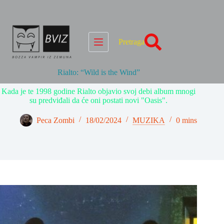
Skip
to
content
Pretraga
Rialto: “Wild is the Wind”
Kada je te 1998 godine Rialto objavio svoj debi album mnogi
su predviđali da će oni postati novi "Oasis".
Peca Zombi
18/02/2024
MUZIKA
0 mins