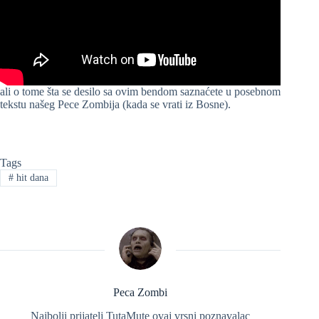
ali o tome šta se desilo sa ovim bendom saznaćete u posebnom
tekstu našeg Pece Zombija (kada se vrati iz Bosne).
Tags
#
hit dana
Peca Zombi
Najbolji prijatelj TutaMute ovaj vrsni poznavalac