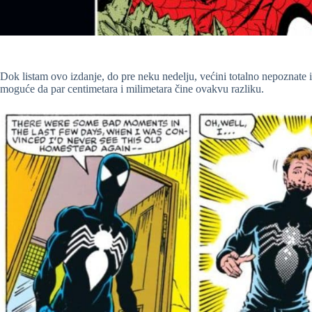
Dok listam ovo izdanje, do pre neku nedelju, većini totalno nepoznate
moguće da par centimetara i milimetara čine ovakvu razliku.