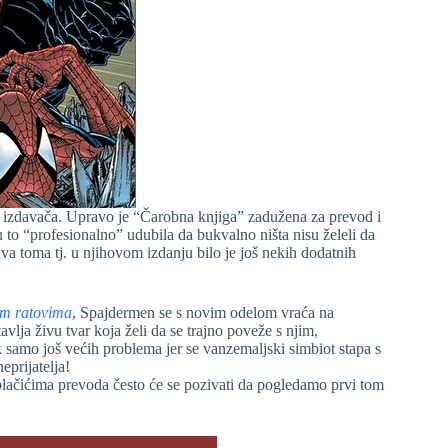
a izdavača. Upravo je “Čarobna knjiga” zadužena za prevod i
 to “profesionalno” udubila da bukvalno ništa nisu želeli da
va toma tj. u njihovom izdanju bilo je još nekih dodatnih
im ratovima
, Spajdermen se s novim odelom vraća na
vlja živu tvar koja želi da se trajno poveže s njim,
k samo još većih problema jer se vanzemaljski simbiot stapa s
prijatelja!
lačićima prevoda često će se pozivati da pogledamo prvi tom