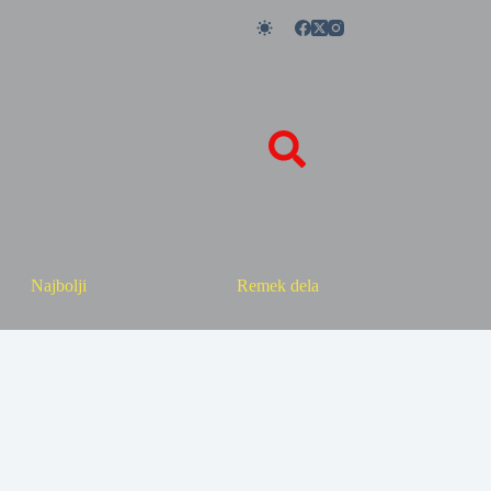
Najbolji
Remek dela