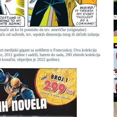
N
če ali ko bi pomislio da tzv. američke (originalne)
u od suženih, tzv. srpskih dimenzija istog ili sličnih izdanja
lni medijski gigant sa sedištem u Francuskoj. Ova kolekcija
ke, 2011 godine i sadrži, barem do sada, 280 zbirnih kolekcija
i konačni, objavljen je 2022 godine).
“O