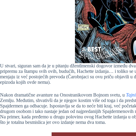
U stvari, siguran sam da je u pitanju džentlmenski dogovor između dv
pripremu za štampu svih ovih, budućih, Hachette izdanja… i toliko se u
menjaju iz već postojećih prevoda (Čarobnjaci su ovu priču objavili u d
epizoda kojih ovde nema).
Nakon dramatične avanture na Onostranikovom Bojnom svetu, u
Tajn
Zemlju. Međutim, shvativši da je njegov kostim više od toga i da predsta
Spajdermen ga odbacuje. Ispostavlja se da to neće biti kraj, već početa
drugom osobom i tako nastaje jedan od najpredanijih Spajdermenovih ne
Na primer, kada pređemo u drugu polovinu ovog Hachette izdanja u ob
što je totalna besmislica jer ovo izdanje nema dva toma.