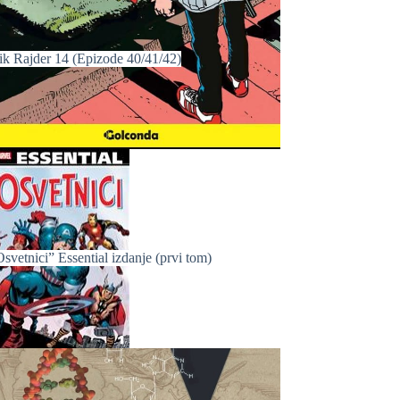
ik Rajder 14 (Epizode 40/41/42)
svetnici” Essential izdanje (prvi tom)