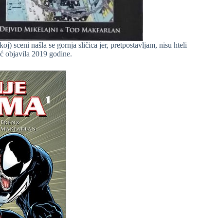
j) sceni našla se gornja sličica jer, pretpostavljam, nisu hteli
eć objavila 2019 godine.