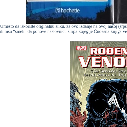
Umesto da iskoriste originalnu sliku, za ovo izdanje na ovoj našoj (srpsko
ili nisu “smeli” da ponove naslovnicu stripa kojeg je Čudesna knjiga v