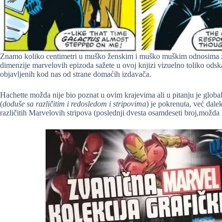
Znamo koliko centimetri u muško ženskim i muško muškim odnosima zna
dimenzije marvelovih epizoda sažete u ovoj knjizi vizuelno toliko odskač
objavljenih kod nas od strane domaćih izdavača.
Hachette možda nije bio poznat u ovim krajevima ali u pitanju je globa
(
doduše sa različitim i redosledom i stripovima
) je pokrenuta, već dale
različitih Marvelovih stripova (poslednji dvesta osamdeseti broj,možda 