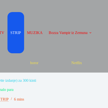
TV
STRIP
MUZIKA
Bozza Vampir iz Zemuna
horor
Netflix
e izdanje) za 300 kinti
malo para
STRIP
6 mins