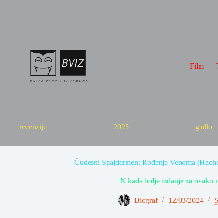
Skip
to
content
Film
recenzije
2025
giallo
Čudesni Spajdermen: Rođenje Venoma (Hachett
Nikada bolje izdanje za ovako 
Biograf
12/03/2024