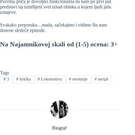
Početna priča je dovoljno funkcionalna da nam po prvi put
predstavi taj izmišljeni svet iznad oblaka u kojem ljudi jašu
zmajeve.
Svakako preporuka…mada, sačekajmo i vidimo šta nam
donose sledeće epizode.
Na Najamnikovoj skali od (1-5) ocena: 3
+
Tags
#
3
#
kritika
#
Lokomotiva
#
recenzije
#
serijal
Biograf