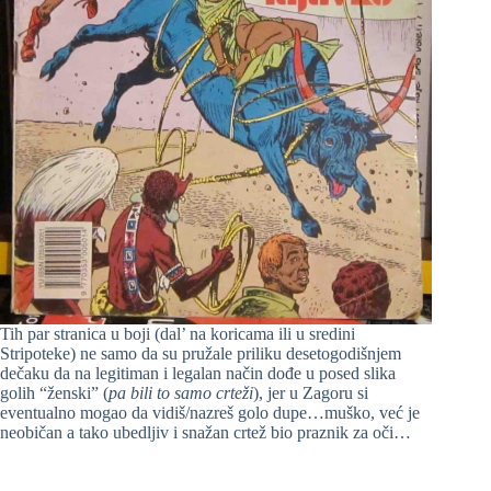
Tih par stranica u boji (dal’ na koricama ili u sredini
Stripoteke) ne samo da su pružale priliku desetogodišnjem
dečaku da na legitiman i legalan način dođe u posed slika
golih “ženski” (
pa bili to samo crteži
), jer u Zagoru si
eventualno mogao da vidiš/nazreš golo dupe…muško, već je
neobičan a tako ubedljiv i snažan crtež bio praznik za oči…