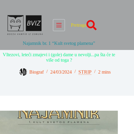
Skip
to
content
Pretraga
Najamnik br. 1 “Kult svetog plamena”
VItezovi, leteći zmajevi i (gole) dame u nevolji...pa šta će te
više od toga ?
Biograf
24/03/2024
STRIP
2 mins