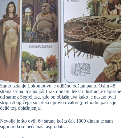
Samo izdanje Lokomotive je odlično odštampano. Osim 48
strana stripa ima na još 15ak dodatni tekst i ilustracije napisane
od samog Segreljasa, gde on objašnjava kako je nastao ovaj
strip i zbog čega su crteži upravo ovakvi (prethodni pasus je
delić tog objašnjenja).
Nevolja je što ovih 64 strana košta čak 1800 dinara te sam
siguran da se neće baš rasprodati…