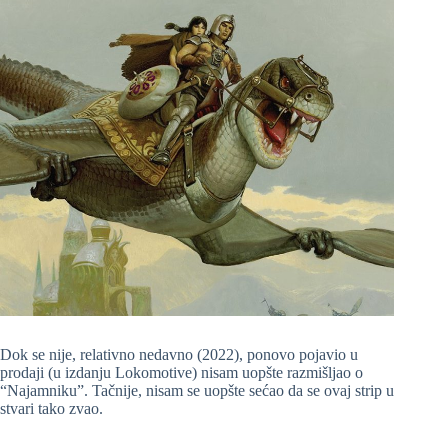
Dok se nije, relativno nedavno (2022), ponovo pojavio u
prodaji (u izdanju Lokomotive) nisam uopšte razmišljao o
“Najamniku”. Tačnije, nisam se uopšte sećao da se ovaj strip u
stvari tako zvao.