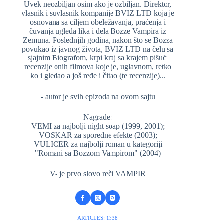
Uvek neozbiljan osim ako je ozbiljan. Direktor,
vlasnik i suvlasnik kompanije BVIZ LTD koja je
osnovana sa ciljem obeležavanja, praćenja i
čuvanja ugleda lika i dela Bozze Vampira iz
Zemuna. Poslednjih godina, nakon što se Bozza
povukao iz javnog života, BVIZ LTD na čelu sa
sjajnim Biografom, krpi kraj sa krajem pišući
recenzije onih filmova koje je, uglavnom, retko
ko i gledao a još ređe i čitao (te recenzije)...
- autor je svih epizoda na ovom sajtu
Nagrade:
VEMI za najbolji night soap (1999, 2001);
VOSKAR za sporedne efekte (2003);
VULICER za najbolji roman u kategoriji
"Romani sa Bozzom Vampirom" (2004)
V- je prvo slovo reči VAMPIR
ARTICLES: 1338