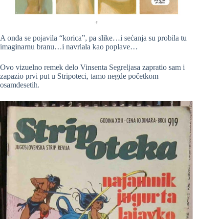
A onda se pojavila “korica”, pa slike…i sećanja su probila tu
imaginarnu branu…i navrlala kao poplave…
Ovo vizuelno remek delo Vinsenta Segreljasa zapratio sam i
zapazio prvi put u Stripoteci, tamo negde početkom
osamdesetih.