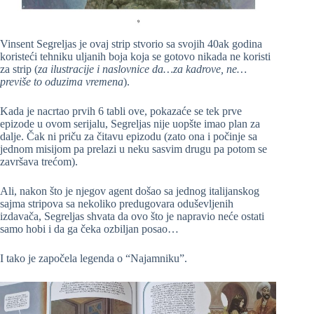
Vinsent Segreljas je ovaj strip stvorio sa svojih 40ak godina
koristeći tehniku uljanih boja koja se gotovo nikada ne koristi
za strip (
za ilustracije i naslovnice da…za kadrove, ne…
previše to oduzima vremena
).
Kada je nacrtao prvih 6 tabli ove, pokazaće se tek prve
epizode u ovom serijalu, Segreljas nije uopšte imao plan za
dalje. Čak ni priču za čitavu epizodu (zato ona i počinje sa
jednom misijom pa prelazi u neku sasvim drugu pa potom se
završava trećom).
Ali, nakon što je njegov agent došao sa jednog italijanskog
sajma stripova sa nekoliko predugovara oduševljenih
izdavača, Segreljas shvata da ovo što je napravio neće ostati
samo hobi i da ga čeka ozbiljan posao…
I tako je započela legenda o “Najamniku”.