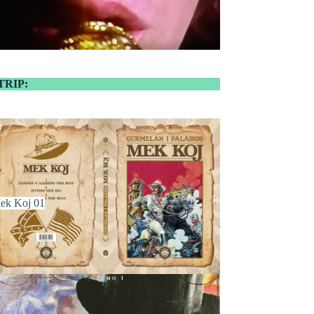
TRIP:
ek Koj 01