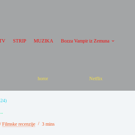
TV
STRIP
MUZIKA
Bozza Vampir iz Zemuna
horor
Netflix
024)
..
/
Filmske recenzije
3 mins