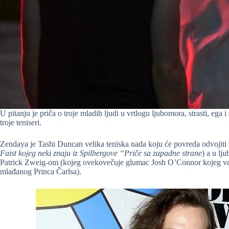
U pitanju je priča o troje mladih ljudi u vrtlogu ljubomora, strasti, ega i
troje teniseri.
Zendaya je Tashi Duncan velika teniska nada koju će povreda odvojiti
Faist kojeg neki znaju iz Spilbergove “Priče sa zapadne strane
) a u lj
Patrick Zweig-om (kojeg ovekovečuje glumac Josh O’Connor kojeg veći
mlađanog Princa Čarlsa).