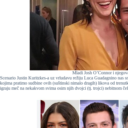
Mladi Josh O’Connor i njegov
Scenario Justin Kuritzkes-a uz vrludavu režiju Luca Guadagnino nas sme
kojima pratimo sudbine ovih (suštinski nimalo dragih) likova od trenut
igraju meč na nekakvom svima osim njih dvojci (tj. trojci) nebitnom čel