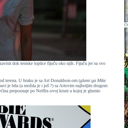
O
 zavisti dok teniske loptice fijuču oko njih. Fijuču jer su svo
 od terena. U braku je sa Art Donaldson-om (
glumi ga Mike
ubavi je bila (a možda je i još ?) sa Artovim najboljim drugom
na prepoznaje po Netflix-ovoj kruni u kojoj je glumio