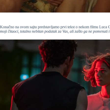
Konačno na ovom sajtu predstavljamo prvi tekst o nekom filmu Luca 
moji čitaoci, totalno nebitan podatak za Vas, ali zašto ga ne pomenuti 