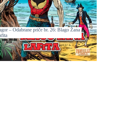
agor – Odabrane priče br. 26: Blago Žana
fita