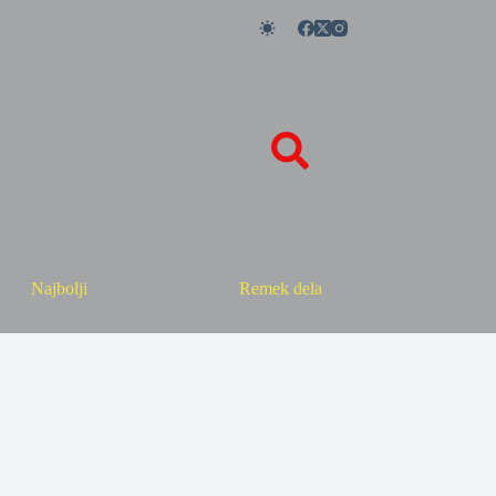
Najbolji
Remek dela