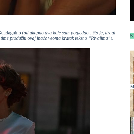
Guadagnino (
od ukupno dva koje sam pogledao…što je, dragi
S
i time produžiti ovaj inače veoma kratak tekst o “Rivalima”
).
M