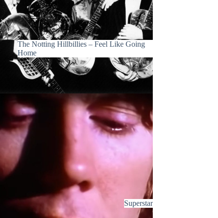
The Notting Hillbillies – Feel Like Going
Home
Superstar