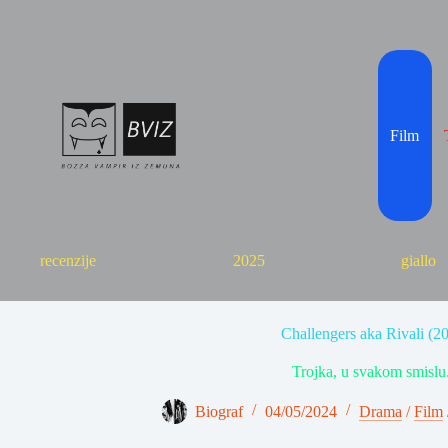
Skip
to
content
Film
recenzije
2025
giallo
Challengers aka Rivali (2
Trojka, u svakom smislu.
Biograf
04/05/2024
Drama
/
Film