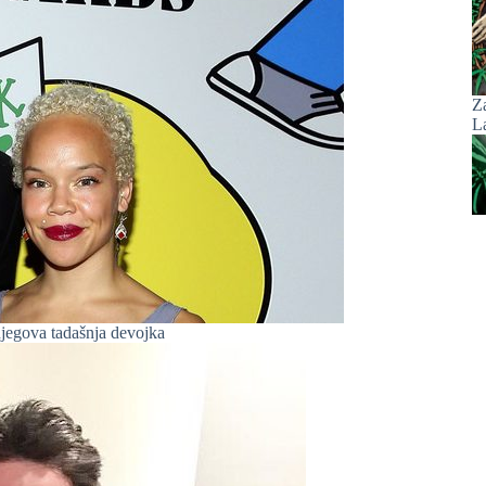
Z
La
 njegova tadašnja devojka