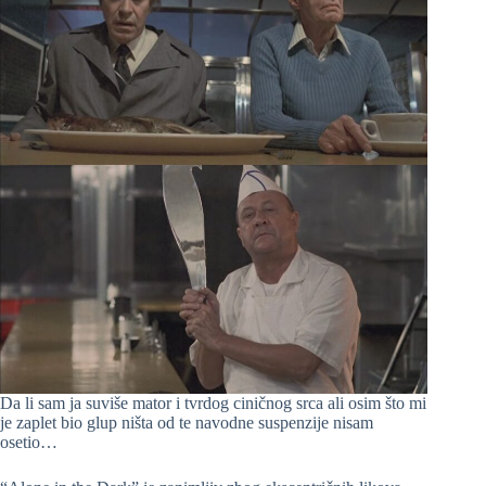
Da li sam ja suviše mator i tvrdog ciničnog srca ali osim što mi
je zaplet bio glup ništa od te navodne suspenzije nisam
osetio…