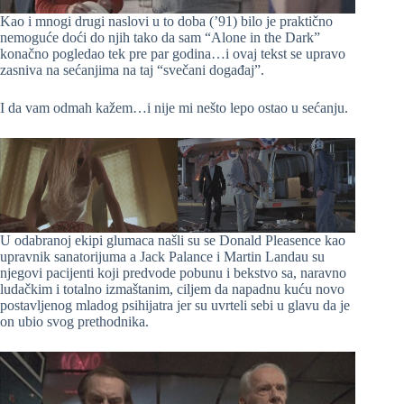
Kao i mnogi drugi naslovi u to doba (’91) bilo je praktično
nemoguće doći do njih tako da sam “Alone in the Dark”
konačno pogledao tek pre par godina…i ovaj tekst se upravo
zasniva na sećanjima na taj “svečani događaj”.
I da vam odmah kažem…i nije mi nešto lepo ostao u sećanju.
U odabranoj ekipi glumaca našli su se Donald Pleasence kao
upravnik sanatorijuma a Jack Palance i Martin Landau su
njegovi pacijenti koji predvode pobunu i bekstvo sa, naravno
ludačkim i totalno izmaštanim, ciljem da napadnu kuću novo
postavljenog mladog psihijatra jer su uvrteli sebi u glavu da je
on ubio svog prethodnika.