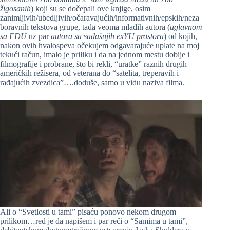
žigosanih
) koji su se dočepali ove knjige, osim
zanimljivih/ubedljivih/očaravajućih/informativnih/epskih/neza
boravnih tekstova grupe, tada veoma mladih autora (
uglavnom
sa FDU
uz par
autora sa sadašnjih exYU prostora
) od kojih,
nakon ovih hvalospeva očekujem odgavarajuće uplate na moj
tekući račun, imalo je priliku i da na jednom mestu dobije i
filmografije i probrane, što bi rekli, “uratke” raznih drugih
američkih režisera, od veterana do “satelita, treperavih i
rađajućih zvezdica”….doduše, samo u vidu naziva filma.
Ali o “Svetlosti u tami” pisaću ponovo nekom drugom
prilikom…red je da napišem i par reči o “Samima u tami”,