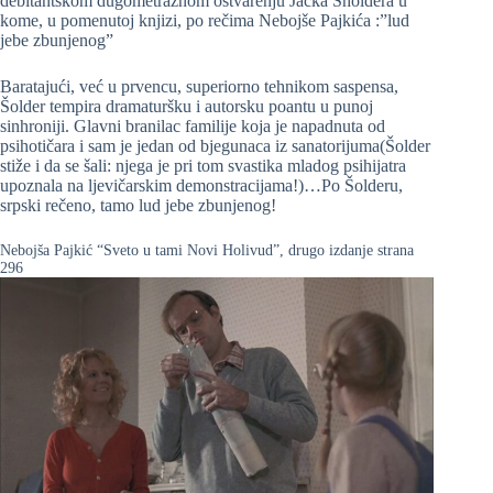
debitantskom dugometražnom ostvarenju Jacka Sholdera u
kome, u pomenutoj knjizi, po rečima Nebojše Pajkića :”lud
jebe zbunjenog”
Baratajući, već u prvencu, superiorno tehnikom saspensa,
Šolder tempira dramaturšku i autorsku poantu u punoj
sinhroniji. Glavni branilac familije koja je napadnuta od
psihotičara i sam je jedan od bjegunaca iz sanatorijuma(Šolder
stiže i da se šali: njega je pri tom svastika mladog psihijatra
upoznala na ljevičarskim demonstracijama!)…Po Šolderu,
srpski rečeno, tamo lud jebe zbunjenog!
Nebojša Pajkić “Sveto u tami Novi Holivud”, drugo izdanje strana
296