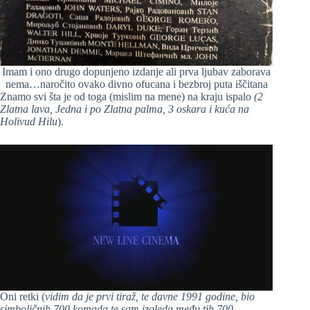
Imam i ono drugo dopunjeno izdanje ali prva ljubav zaborava
nema…naročito ovako divno ofucana i bezbroj puta iščitana
Znamo svi šta je od toga (mislim na mene) na kraju ispalo
(2
Zlatna lava, Jedna i po Zlatna palma, 3 oskara i kuća na
Holivud Hilu
).
Oni retki (
vidim da je prvi tiraž, te davne 1991 godine, bio
simboličnih 700 komada te sam izgleda među tih 700