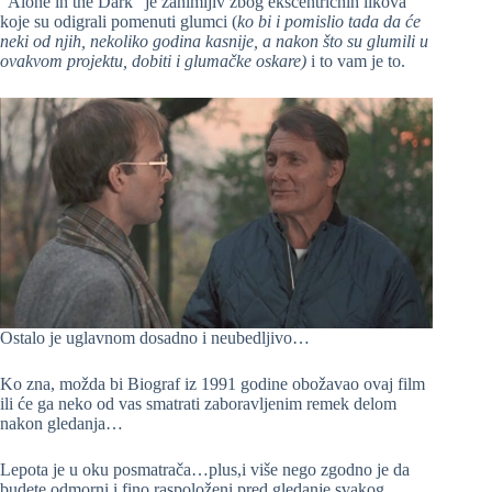
“Alone in the Dark” je zanimljiv zbog ekscentričnih likova
koje su odigrali pomenuti glumci (
ko bi i pomislio tada da će
neki od njih, nekoliko godina kasnije, a nakon što su glumili u
ovakvom projektu, dobiti i glumačke oskare)
i to vam je to.
Ostalo je uglavnom dosadno i neubedljivo…
Ko zna, možda bi Biograf iz 1991 godine obožavao ovaj film
ili će ga neko od vas smatrati zaboravljenim remek delom
nakon gledanja…
Lepota je u oku posmatrača…plus,i više nego zgodno je da
budete odmorni i fino raspoloženi pred gledanje svakog