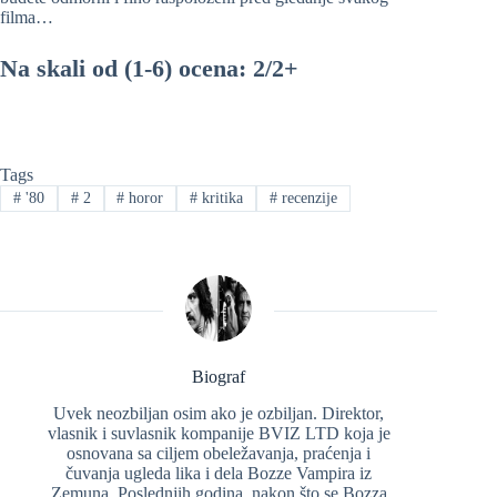
filma…
Na skali od (1-6) ocena: 2/2+
Tags
#
'80
#
2
#
horor
#
kritika
#
recenzije
Biograf
Uvek neozbiljan osim ako je ozbiljan. Direktor,
vlasnik i suvlasnik kompanije BVIZ LTD koja je
osnovana sa ciljem obeležavanja, praćenja i
čuvanja ugleda lika i dela Bozze Vampira iz
Zemuna. Poslednjih godina, nakon što se Bozza