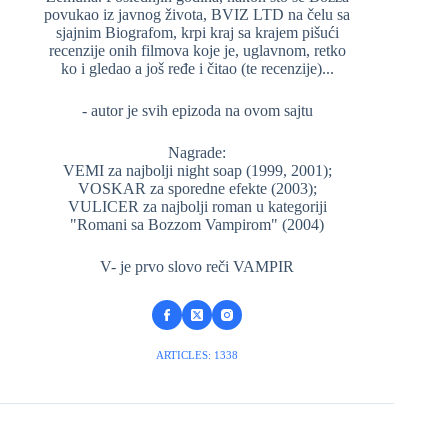
povukao iz javnog života, BVIZ LTD na čelu sa
sjajnim Biografom, krpi kraj sa krajem pišući
recenzije onih filmova koje je, uglavnom, retko
ko i gledao a još ređe i čitao (te recenzije)...
- autor je svih epizoda na ovom sajtu
Nagrade:
VEMI za najbolji night soap (1999, 2001);
VOSKAR za sporedne efekte (2003);
VULICER za najbolji roman u kategoriji
"Romani sa Bozzom Vampirom" (2004)
V- je prvo slovo reči VAMPIR
ARTICLES: 1338