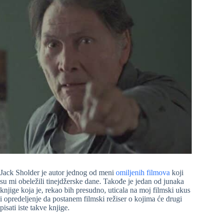
Jack Sholder je autor jednog od meni
omiljenih filmova
koji
su mi obeležili tinejdžerske dane. Takođe je jedan od junaka
knjige koja je, rekao bih presudno, uticala na moj filmski ukus
i opredeljenje da postanem filmski režiser o kojima će drugi
pisati iste takve knjige.