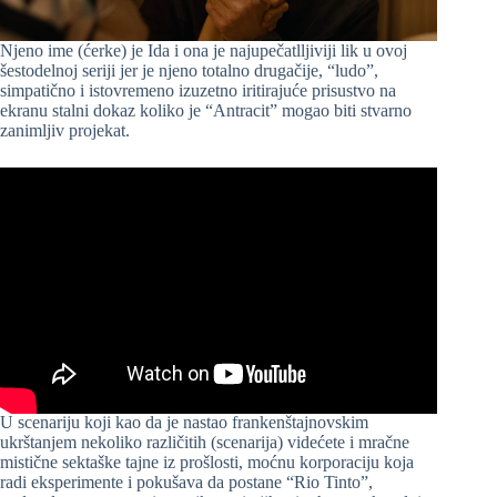
Njeno ime (ćerke) je Ida i ona je najupečatlljiviji lik u ovoj
šestodelnoj seriji jer je njeno totalno drugačije, “ludo”,
simpatično i istovremeno izuzetno iritirajuće prisustvo na
ekranu stalni dokaz koliko je “Antracit” mogao biti stvarno
zanimljiv projekat.
U scenariju koji kao da je nastao frankenštajnovskim
ukrštanjem nekoliko različitih (scenarija) videćete i mračne
mistične sektaške tajne iz prošlosti, moćnu korporaciju koja
radi eksperimente i pokušava da postane “Rio Tinto”,