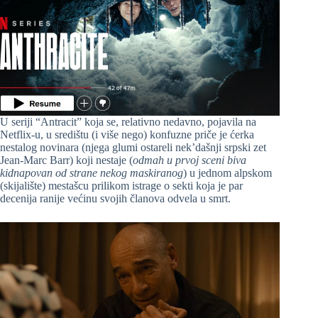
U seriji “Antracit” koja se, relativno nedavno, pojavila na
Netflix-u, u središtu (i više nego) konfuzne priče je ćerka
nestalog novinara (njega glumi ostareli nek’dašnji srpski zet
Jean-Marc Barr) koji nestaje (
odmah u prvoj sceni biva
kidnapovan od strane nekog maskiranog
) u jednom alpskom
(skijalište) mestašcu prilikom istrage o sekti koja je par
decenija ranije većinu svojih članova odvela u smrt.