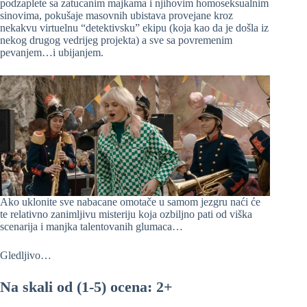
podzaplete sa zatucanim majkama i njihovim homoseksualnim
sinovima, pokušaje masovnih ubistava provejane kroz
nekakvu virtuelnu “detektivsku” ekipu (koja kao da je došla iz
nekog drugog vedrijeg projekta) a sve sa povremenim
pevanjem…i ubijanjem.
Ako uklonite sve nabacane omotače u samom jezgru naći će
te relativno zanimljivu misteriju koja ozbiljno pati od viška
scenarija i manjka talentovanih glumaca…
Gledljivo…
Na skali od (1-5) ocena: 2+