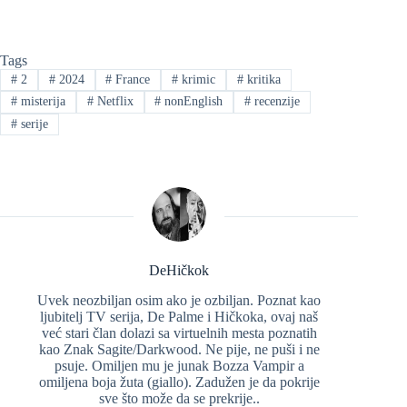
Tags
#
2
#
2024
#
France
#
krimic
#
kritika
#
misterija
#
Netflix
#
nonEnglish
#
recenzije
#
serije
DeHičkok
Uvek neozbiljan osim ako je ozbiljan. Poznat kao
ljubitelj TV serija, De Palme i Hičkoka, ovaj naš
već stari član dolazi sa virtuelnih mesta poznatih
kao Znak Sagite/Darkwood. Ne pije, ne puši i ne
psuje. Omiljen mu je junak Bozza Vampir a
omiljena boja žuta (giallo). Zadužen je da pokrije
sve što može da se prekrije..