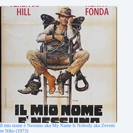
Il mio nome è Nessuno aka My Name Is Nobody aka Zovem
se Niko (1973)