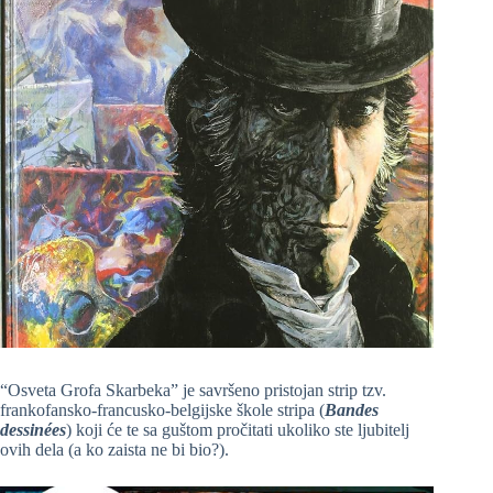
“Osveta Grofa Skarbeka” je savršeno pristojan strip tzv.
frankofansko-francusko-belgijske škole stripa (
Bandes
dessinées
) koji će te sa guštom pročitati ukoliko ste ljubitelj
ovih dela (a ko zaista ne bi bio?).