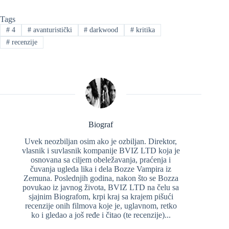
Tags
#
4
#
avanturistički
#
darkwood
#
kritika
#
recenzije
Biograf
Uvek neozbiljan osim ako je ozbiljan. Direktor,
vlasnik i suvlasnik kompanije BVIZ LTD koja je
osnovana sa ciljem obeležavanja, praćenja i
čuvanja ugleda lika i dela Bozze Vampira iz
Zemuna. Poslednjih godina, nakon što se Bozza
povukao iz javnog života, BVIZ LTD na čelu sa
sjajnim Biografom, krpi kraj sa krajem pišući
recenzije onih filmova koje je, uglavnom, retko
ko i gledao a još ređe i čitao (te recenzije)...