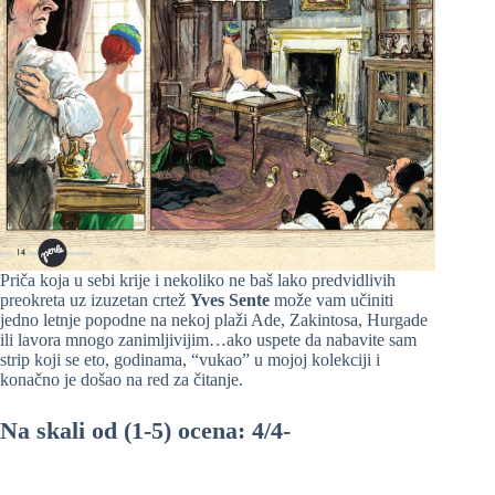
Priča koja u sebi krije i nekoliko ne baš lako predvidlivih
preokreta uz izuzetan crtež
Yves Sente
može vam učiniti
jedno letnje popodne na nekoj plaži Ade, Zakintosa, Hurgade
ili lavora mnogo zanimljivijim…ako uspete da nabavite sam
strip koji se eto, godinama, “vukao” u mojoj kolekciji i
konačno je došao na red za čitanje.
Na skali od (1-5) ocena: 4/4-