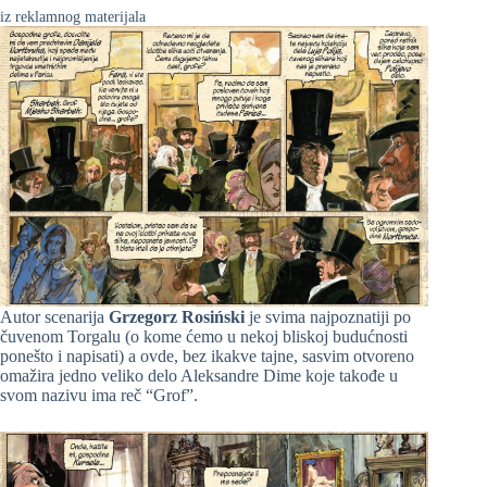
iz reklamnog materijala
Autor scenarija
Grzegorz Rosiński
je svima najpoznatiji po
čuvenom Torgalu (o kome ćemo u nekoj bliskoj budućnosti
ponešto i napisati) a ovde, bez ikakve tajne, sasvim otvoreno
omažira jedno veliko delo Aleksandre Dime koje takođe u
svom nazivu ima reč “Grof”.