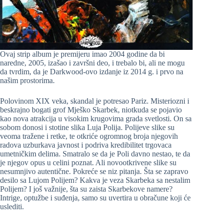
Ovaj strip album je premijeru imao 2004 godine da bi
naredne, 2005, izašao i završni deo, i trebalo bi, ali ne mogu
da tvrdim, da je Darkwood-ovo izdanje iz 2014 g. i prvo na
našim prostorima.
Polovinom XIX veka, skandal je potresao Pariz. Misteriozni i
beskrajno bogati grof Mješko Skarbek, niotkuda se pojavio
kao nova atrakcija u visokim krugovima grada svetlosti. On sa
sobom donosi i stotine slika Luja Polija. Polijeve slike su
veoma tražene i retke, te otkriće ogromnog broja njegovih
radova uzburkava javnost i podriva kredibilitet trgovaca
umetničkim delima. Smatralo se da je Poli davno nestao, te da
je njegov opus u celini poznat. Ali novootkrivene slike su
nesumnjivo autentične. Pokreće se niz pitanja. Šta se zapravo
desilo sa Lujom Polijem? Kakva je veza Skarbeka sa nestalim
Polijem? I još važnije, šta su zaista Skarbekove namere?
Intrige, optužbe i suđenja, samo su uvertira u obračune koji će
uslediti.