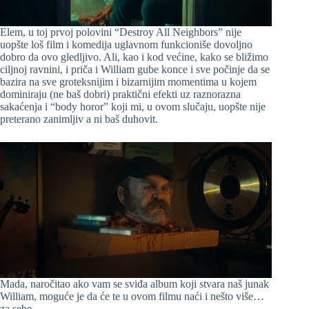
Elem, u toj prvoj polovini “Destroy All Neighbors” nije
uopšte loš film i komedija uglavnom funkcioniše dovoljno
dobro da ovo gledljivo. Ali, kao i kod većine, kako se bližimo
ciljnoj ravnini, i priča i William gube konce i sve počinje da se
bazira na sve groteksnijim i bizarnijim momentima u kojem
dominiraju (ne baš dobri) praktični efekti uz raznorazna
sakaćenja i “body horor” koji mi, u ovom slučaju, uopšte nije
preterano zanimljiv a ni baš duhovit.
Mada, naročitao ako vam se sviđa album koji stvara naš junak
William, moguće je da će te u ovom filmu naći i nešto više…
za sebe.