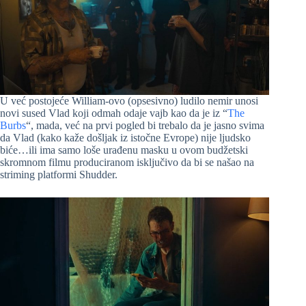
U već postojeće William-ovo (opsesivno) ludilo nemir unosi
novi sused Vlad koji odmah odaje vajb kao da je iz “
The
Burbs
“, mada, već na prvi pogled bi trebalo da je jasno svima
da Vlad (kako kaže došljak iz istočne Evrope) nije ljudsko
biće…ili ima samo loše urađenu masku u ovom budžetski
skromnom filmu produciranom isključivo da bi se našao na
striming platformi Shudder.