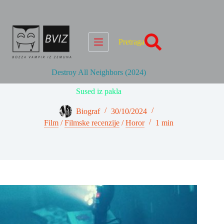
Skip
to
content
Pretraga
Destroy All Neighbors (2024)
Sused iz pakla
Biograf
30/10/2024
Film
/
Filmske recenzije
/
Horor
1 min