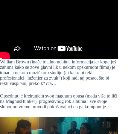
William Brown (inače totalno nebitna informacija jer koga još
zanima kako se zove glavni lik u nekom opskurnom filmu) je
tonac u nekom muzičkom studiju (ili kako bi rekli
profesionalci “inženjer za zvuk”) koji radi taj posao, što bi
rekli vaspitani, preko k*?ca…
Opsednut je kreiranjem svog magnum opusa (mada više to liči
na MagnusBunker), progresivnog rok albuma i sve svoje
slobodno vreme provodi pokušavajući da ga komponuje.