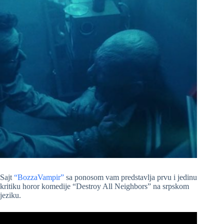
Sajt
“BozzaVampir”
sa ponosom vam predstavlja prvu i jedinu
kritiku horor komedije “Destroy All Neighbors” na srpskom
jeziku.