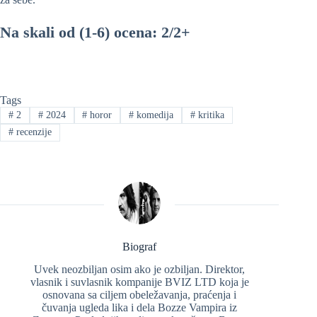
Na skali od (1-6) ocena: 2/2+
Tags
#
2
#
2024
#
horor
#
komedija
#
kritika
#
recenzije
Biograf
Uvek neozbiljan osim ako je ozbiljan. Direktor,
vlasnik i suvlasnik kompanije BVIZ LTD koja je
osnovana sa ciljem obeležavanja, praćenja i
čuvanja ugleda lika i dela Bozze Vampira iz