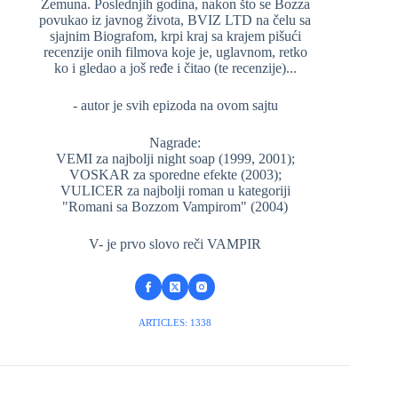
Zemuna. Poslednjih godina, nakon što se Bozza
povukao iz javnog života, BVIZ LTD na čelu sa
sjajnim Biografom, krpi kraj sa krajem pišući
recenzije onih filmova koje je, uglavnom, retko
ko i gledao a još ređe i čitao (te recenzije)...
- autor je svih epizoda na ovom sajtu
Nagrade:
VEMI za najbolji night soap (1999, 2001);
VOSKAR za sporedne efekte (2003);
VULICER za najbolji roman u kategoriji
"Romani sa Bozzom Vampirom" (2004)
V- je prvo slovo reči VAMPIR
ARTICLES: 1338