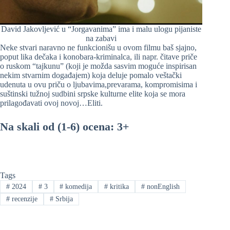
David Jakovljević u “Jorgavanima” ima i malu ulogu pijaniste
na zabavi
Neke stvari naravno ne funkcionišu u ovom filmu baš sjajno,
poput lika dečaka i konobara-kriminalca, ili napr. čitave priče
o ruskom “tajkunu” (koji je možda sasvim moguće inspirisan
nekim stvarnim događajem) koja deluje pomalo veštački
udenuta u ovu priču o ljubavima,prevarama, kompromisima i
suštinski tužnoj sudbini srpske kulturne elite koja se mora
prilagođavati ovoj novoj…Eliti.
Na skali od (1-6) ocena: 3+
Tags
#
2024
#
3
#
komedija
#
kritika
#
nonEnglish
#
recenzije
#
Srbija