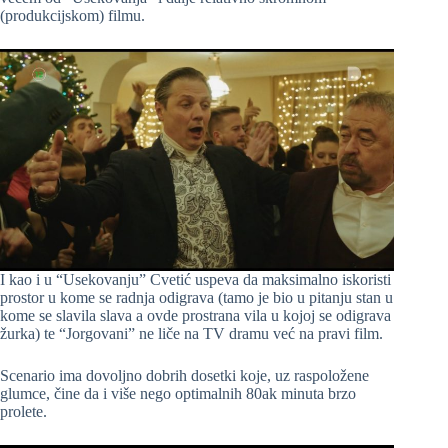
(produkcijskom) filmu.
I kao i u “Usekovanju” Cvetić uspeva da maksimalno iskoristi
prostor u kome se radnja odigrava (tamo je bio u pitanju stan u
kome se slavila slava a ovde prostrana vila u kojoj se odigrava
žurka) te “Jorgovani” ne liče na TV dramu već na pravi film.
Scenario ima dovoljno dobrih dosetki koje, uz raspoložene
glumce, čine da i više nego optimalnih 80ak minuta brzo
prolete.