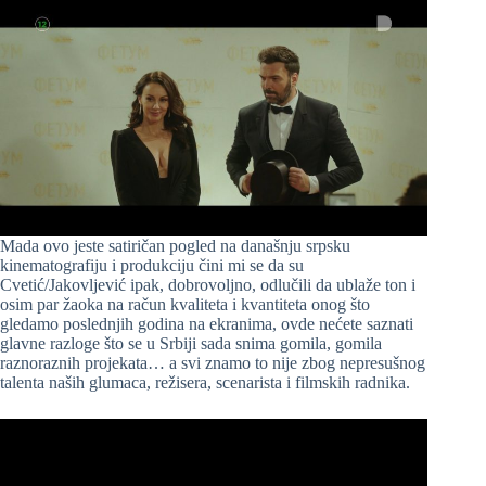
Mada ovo jeste satiričan pogled na današnju srpsku
kinematografiju i produkciju čini mi se da su
Cvetić/Jakovljević ipak, dobrovoljno, odlučili da ublaže ton i
osim par žaoka na račun kvaliteta i kvantiteta onog što
gledamo poslednjih godina na ekranima, ovde nećete saznati
glavne razloge što se u Srbiji sada snima gomila, gomila
raznoraznih projekata… a svi znamo to nije zbog nepresušnog
talenta naših glumaca, režisera, scenarista i filmskih radnika.