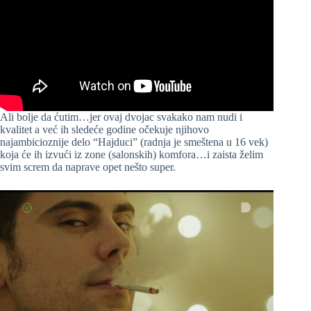
Ali bolje da ćutim…jer ovaj dvojac svakako nam nudi i
kvalitet a već ih sledeće godine očekuje njihovo
najambicioznije delo “Hajduci” (radnja je smeštena u 16 vek)
koja će ih izvući iz zone (salonskih) komfora…i zaista želim
svim screm da naprave opet nešto super.