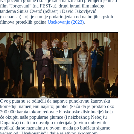
Na početku godine (koja je sada na izmaku) premijeru je imao
film “Jorgovani” (na FEST-u), drugi igrani film mladog
tandema Siniša Cvetić (režiser) i David Jakovljević
(scenarista) koji je nam je podario jedan od najboljih srpskih
filmova proteklih godina
Usekovanje (2023)
.
Ovog puta su se odlučili da naprave punokrvnu žanrovsku
komediju namenjenu najširoj publici (kažu da je prodato oko
200 000 karata tokom redovne bioskopske distribucije) koja
će okupiti naše popularne glumce (i neizbežnog Nebojšu
Dugalića) i dati im dovoljno materijala (u vidu duhovitih
replika) da se razmahnu u ovom, mada po budžetu sigurno
većem od “Usekovanja” i dalje relativno skromnom