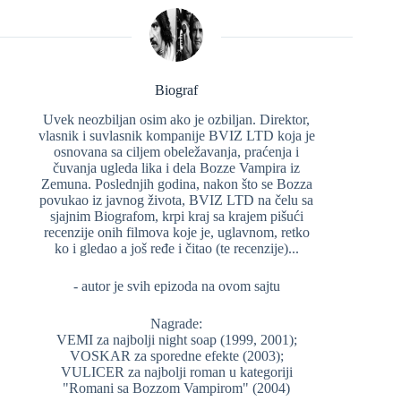
Biograf
Uvek neozbiljan osim ako je ozbiljan. Direktor,
vlasnik i suvlasnik kompanije BVIZ LTD koja je
osnovana sa ciljem obeležavanja, praćenja i
čuvanja ugleda lika i dela Bozze Vampira iz
Zemuna. Poslednjih godina, nakon što se Bozza
povukao iz javnog života, BVIZ LTD na čelu sa
sjajnim Biografom, krpi kraj sa krajem pišući
recenzije onih filmova koje je, uglavnom, retko
ko i gledao a još ređe i čitao (te recenzije)...
- autor je svih epizoda na ovom sajtu
Nagrade:
VEMI za najbolji night soap (1999, 2001);
VOSKAR za sporedne efekte (2003);
VULICER za najbolji roman u kategoriji
"Romani sa Bozzom Vampirom" (2004)