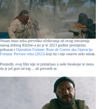
Nisam imao neka prevelika očekivanja od ovog ostvarenja
starog dobrog Ritchie-a jer je te 2023 godine premijerno
prikazan i
Operation Fortune: Ruse de Guerre aka Operacija
Fortuna: Prevara veka (2023)
koji mi i nije ostavio neki utisak.
Pomislih, ovaj film nije ni primirisao u naše bioskope te mora
da je još gori od tog… ali prevarih se.