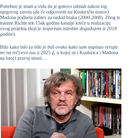
Potrebno je imati u vidu da je gotovo odmah nakon tog
njegovog zaveta (
da će odgovoriti na Kusturičin izazov
)
Madona podnela zahtev za raskid braka (
2000-2008
). Zbog te
traume Richie tek 15ak godina kasnije kreće u realizaciju
ovog projekta (
koji je inspirisan istinitim događajem iz 2018
godine
).
Bilo kako bilo (
a bilo je baš ovako kako sam napisao verujte
mi na reč
) evo nas u 2025 g. u kojoj su i Kusturica i Madona
na istoj i pravoj strani…