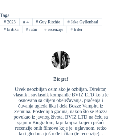
Tags
#
2023
#
4
#
Guy Ritchie
#
Jake Gyllenhaal
#
kritika
#
ratni
#
recenzije
#
triler
Biograf
Uvek neozbiljan osim ako je ozbiljan. Direktor,
vlasnik i suvlasnik kompanije BVIZ LTD koja je
osnovana sa ciljem obeležavanja, praćenja i
čuvanja ugleda lika i dela Bozze Vampira iz
Zemuna. Poslednjih godina, nakon što se Bozza
povukao iz javnog života, BVIZ LTD na čelu sa
sjajnim Biografom, krpi kraj sa krajem pišući
recenzije onih filmova koje je, uglavnom, retko
ko i gledao a još ređe i čitao (te recenzije)...