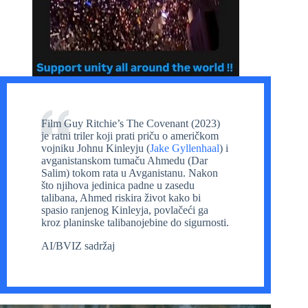
Film Guy Ritchie’s The Covenant (2023)
je ratni triler koji prati priču o američkom
vojniku Johnu Kinleyju (
Jake Gyllenhaal
) i
avganistanskom tumaču Ahmedu (Dar
Salim) tokom rata u Avganistanu. Nakon
što njihova jedinica padne u zasedu
talibana, Ahmed riskira život kako bi
spasio ranjenog Kinleyja, povlačeći ga
kroz planinske talibanojebine do sigurnosti.
AI/BVIZ sadržaj