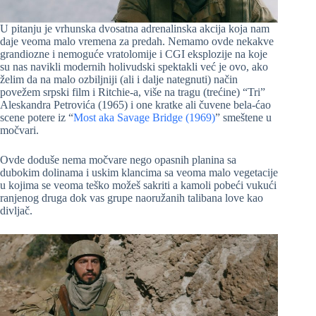
U pitanju je vrhunska dvosatna adrenalinska akcija koja nam
daje veoma malo vremena za predah. Nemamo ovde nekakve
grandiozne i nemoguće vratolomije i CGI eksplozije na koje
su nas navikli modernih holivudski spektakli već je ovo, ako
želim da na malo ozbiljniji (ali i dalje nategnuti) način
povežem srpski film i Ritchie-a, više na tragu (trećine) “Tri”
Aleskandra Petrovića (1965) i one kratke ali čuvene bela-ćao
scene potere iz “
Most aka Savage Bridge (1969)
” smeštene u
močvari.
Ovde doduše nema močvare nego opasnih planina sa
dubokim dolinama i uskim klancima sa veoma malo vegetacije
u kojima se veoma teško možeš sakriti a kamoli pobeći vukući
ranjenog druga dok vas grupe naoružanih talibana love kao
divljač.