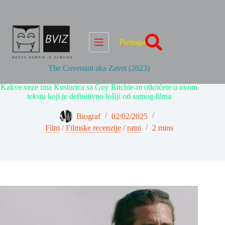
Skip
to
content
Pretraga
The Covenant aka Zavet (2023)
Kakve veze ima Kusturica sa Guy Ritchie-m otkrićete u ovom
tekstu koji je definitivno lošiji od samog filma
Biograf
02/02/2025
Film
/
Filmske recenzije
/
ratni
2 mins