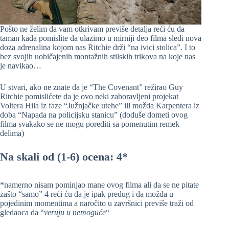
Pošto ne želim da vam otkrivam previše detalja reći ću da
taman kada pomislite da ulazimo u mirniji deo filma sledi nova
doza adrenalina kojom nas Ritchie drži “na ivici stolica”. I to
bez svojih uobičajenih montažnih stilskih trikova na koje nas
je navikao…
U stvari, ako ne znate da je “The Covenant” režirao Guy
Ritchie pomislićete da je ovo neki zaboravljeni projekat
Voltera Hila iz faze “Južnjačke utehe” ili možda Karpentera iz
doba “Napada na policijsku stanicu” (doduše dometi ovog
filma svakako se ne mogu porediti sa pomenutim remek
delima)
Na skali od (1-6) ocena: 4*
*namerno nisam pominjao mane ovog filma ali da se ne pitate
zašto “samo” 4 reći ću da je ipak predug i da možda u
pojedinim momentima a naročito u završnici previše traži od
gledaoca da “
veruju u nemoguće
“