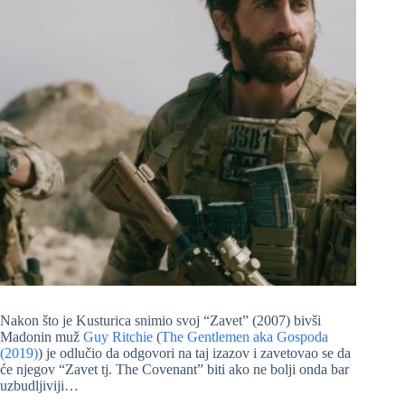
Nakon što je Kusturica snimio svoj “Zavet” (2007) bivši
Madonin muž
Guy Ritchie
(
The Gentlemen aka Gospoda
(2019)
) je odlučio da odgovori na taj izazov i zavetovao se da
će njegov “Zavet tj. The Covenant” biti ako ne bolji onda bar
uzbudljiviji…