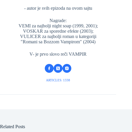
- autor je svih epizoda na ovom sajtu
Nagrade:
VEMI za najbolji night soap (1999, 2001);
VOSKAR za sporedne efekte (2003);
VULICER za najbolji roman u kategoriji
"Romani sa Bozzom Vampirom" (2004)
V- je prvo slovo reči VAMPIR
ARTICLES: 1338
Related Posts