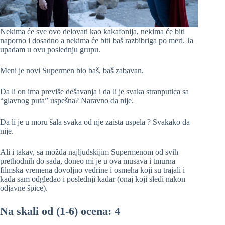
Nekima će sve ovo delovati kao kakafonija, nekima će biti
naporno i dosadno a nekima će biti baš razbibriga po meri. Ja
upadam u ovu poslednju grupu.
Meni je novi Supermen bio baš, baš zabavan.
Da li on ima previše dešavanja i da li je svaka stranputica sa
“glavnog puta” uspešna? Naravno da nije.
Da li je u moru šala svaka od nje zaista uspela ? Svakako da
nije.
Ali i takav, sa možda najljudskijim Supermenom od svih
prethodnih do sada, doneo mi je u ova musava i tmurna
filmska vremena dovoljno vedrine i osmeha koji su trajali i
kada sam odgledao i poslednji kadar (onaj koji sledi nakon
odjavne špice).
Na skali od (1-6) ocena: 4