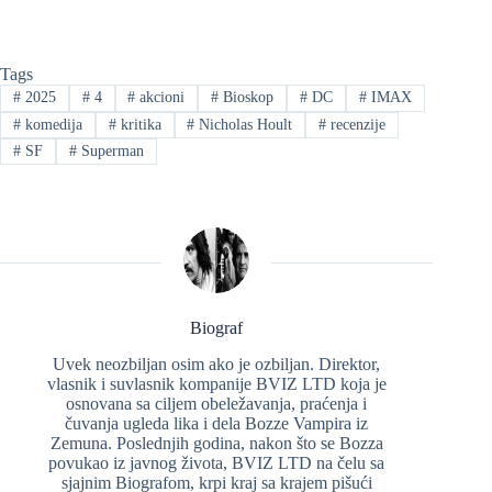
Tags
#
2025
#
4
#
akcioni
#
Bioskop
#
DC
#
IMAX
#
komedija
#
kritika
#
Nicholas Hoult
#
recenzije
#
SF
#
Superman
Biograf
Uvek neozbiljan osim ako je ozbiljan. Direktor,
vlasnik i suvlasnik kompanije BVIZ LTD koja je
osnovana sa ciljem obeležavanja, praćenja i
čuvanja ugleda lika i dela Bozze Vampira iz
Zemuna. Poslednjih godina, nakon što se Bozza
povukao iz javnog života, BVIZ LTD na čelu sa
sjajnim Biografom, krpi kraj sa krajem pišući