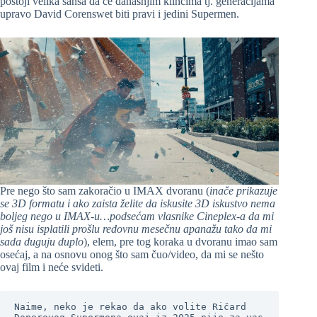
postoji velika šansa da će današnjim klincima tj. generacijama
upravo David Corenswet biti pravi i jedini Supermen.
Pre nego što sam zakoračio u IMAX dvoranu (
inače prikazuje
se 3D formatu i ako zaista želite da iskusite 3D iskustvo nema
boljeg nego u IMAX-u…podsećam vlasnike Cineplex-a da mi
još nisu isplatili prošlu redovnu mesečnu apanažu tako da mi
sada duguju duplo
), elem, pre tog koraka u dvoranu imao sam
osećaj, a na osnovu onog što sam čuo/video, da mi se nešto
ovaj film i neće svideti.
Naime, neko je rekao da ako volite Ričard 