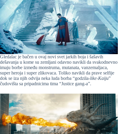
Gledalac je bačen u ovaj novi svet jarkih boja i šašavih
dešavanja u kome su zemljani odavno navikli da svakodnevno
imaju borbe između monstruma, mutanata, vanzemaljaca,
super heroja i super zlikovaca. Toliko navikli da prave selfije
dok se iza njih odvija neka luda borba “godzila-
like-Kaiju
”
čudovišta sa pripadnicima tima “Justice gang-a”.