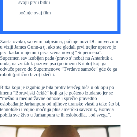
svoju prvu bitku
počinje ovaj film
Zaista ovako, sa ovim natpisima, počinje novi DC univerzum
u viziji James Gunn-a tj. ako ste gledali prvi trejler upravo je
prvi kadar u njemu i prva scena novog “Supermena”.
Supermen sav izubijan pada (pravo s’ neba) na Antarktik a
onda, na zvižduk pozove psa (po imenu Kripto) koji ga
odvuče pravo do Supermenove “Tvrđave samoće” gde će ga
roboti (prilično brzo) izlečiti.
Bitka koju je izgubio je bila protiv letećeg bića u oklopu po
imenu “Boravijski čekić” koji ga je pošteno izudarao jer se
“mešao u međudržavne odnose i sprečio pravedno
oslobađanje Jarhanpura od njihove tiranske vlasti a tako što bi,
tehnološki i vojno moćnija plus američki saveznik, Boravia
pobila sve živo u Jarhanpura te ih oslobodila…od svega”.