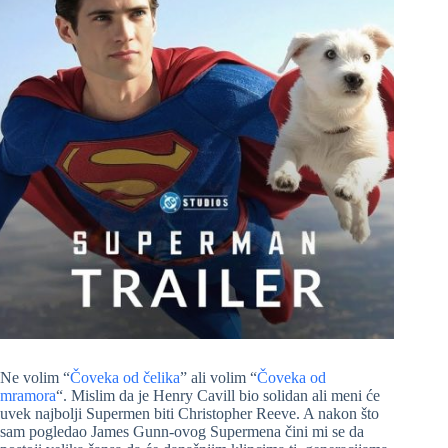
Ne volim “
Čoveka od čelika
” ali volim “
Čoveka od
mramora
“. Mislim da je Henry Cavill bio solidan ali meni će
uvek najbolji Supermen biti Christopher Reeve. A nakon što
sam pogledao James Gunn-ovog Supermena čini mi se da