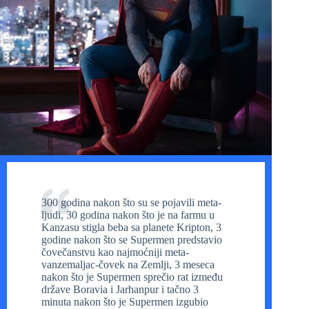
300 godina nakon što su se pojavili meta-
ljudi, 30 godina nakon što je na farmu u
Kanzasu stigla beba sa planete Kripton, 3
godine nakon što se Supermen predstavio
čovečanstvu kao najmoćniji meta-
vanzemaljac-čovek na Zemlji, 3 meseca
nakon što je Supermen sprečio rat između
države Boravia i Jarhanpur i tačno 3
minuta nakon što je Supermen izgubio