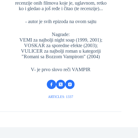
recenzije onih filmova koje je, uglavnom, retko
ko i gledao a još ređe i čitao (te recenzije)...
- autor je svih epizoda na ovom sajtu
Nagrade:
VEMI za najbolji night soap (1999, 2001);
VOSKAR za sporedne efekte (2003);
VULICER za najbolji roman u kategoriji
"Romani sa Bozzom Vampirom" (2004)
V- je prvo slovo reči VAMPIR
ARTICLES: 1337