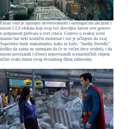
Ekran vam je ispunjen neverovatnom i nemogućom akcijom i
nizom CGI efekata koji ovaj već dovoljno šareni svet gotovo
u potpunosti pretvara u svet crtaća. Gotovo u svakoj sceni
imamo bar neki komični momenat i sve je učinjeno da ovaj
Supermen bude maksimalno, kako se kaže, “famliy friendly”
(toliko da zaista ne sumnjam da će se većini dece svideti), i da
nizom povezanih i (često) nepovezanih scenarističkih vinjeta
učine svaki minut ovog dvosatnog filma zabavnim.