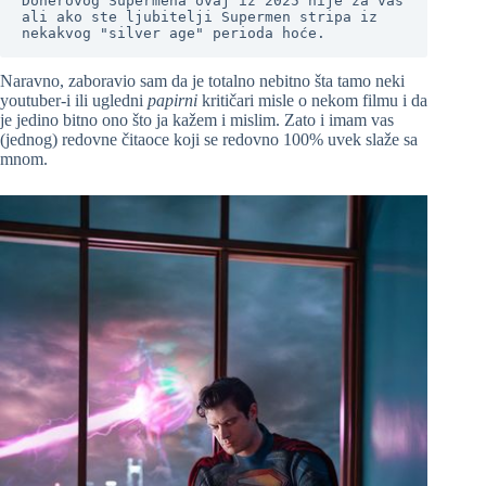
Donerovog Supermena ovaj iz 2025 nije za vas 
ali ako ste ljubitelji Supermen stripa iz 
nekakvog "silver age" perioda hoće.
Naravno, zaboravio sam da je totalno nebitno šta tamo neki
youtuber-i ili ugledni
papirni
kritičari misle o nekom filmu i da
je jedino bitno ono što ja kažem i mislim. Zato i imam vas
(jednog) redovne čitaoce koji se redovno 100% uvek slaže sa
mnom.