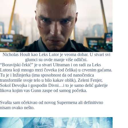
Nicholas Hoult kao Leks Lutor je veoma dobar. U stvari svi
glumci su ovde manje više odlični.
“Boravijski čekić” je u stvari Ultraman i on radi za Leks
Lutora koji mnogo mrzi čoveka (od čelika) u crvenim gaćama.
Tu je i Inžinjerka (ima sposobnost da od nanočestica
transformiše svoje telo u bilo kakav oblik), Zeleni Fenjer,
Sokol Đevojka i gospodin Divni…i to je samo delić galerije
likova kojim vas Gunn zaspe od samog početka.
Svašta sam očekivao od novog Supermena ali definitivno
nisam ovako nešto.