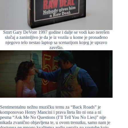
Smrt Gary DeVore 1997 godine i dalje se vodi kao nerešen
slučaj a zanimljivo je da je iz vozila u kome je pronađeno
njegovo telo nestao laptop sa scenarijom kojeg je upravo
završio.
Sentimentalnu nežnu muzičku temu za “Back Roads” je
komponovao Henry Mancini i prava šteta što ni ona a ni
pesma “Ask Me No Questions (I’ll Tell You No Lies)” nije
nikada zvanično objavljena te, u ovom trenutku, samo nam je
dostupna ne mnogo kvalitetna audio verzija na youtube koju