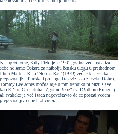
talentovanim ali neafirmisanim glumcima.
Nasuprot tome, Sally Field je te 1981 godine već imala iza
sebe ne samo Oskara za najbolju žensku ulogu u prethodnom
filmu Martina Ritta ‘Norma Rae’ (1979) već je bila velika i
prepoznatljiva filmska i pre toga i televizijska zvezda. Dobro,
Tommy Lee Jones možda nije u tom trenutku ni blizu slave
kao Ričard Gir u doba “Zgodne žene” (sa Džulijom Roberts)
ali svakako je već i tada nagoveštavao da će postati veoam
prepoznatljivo ime Holivuda.