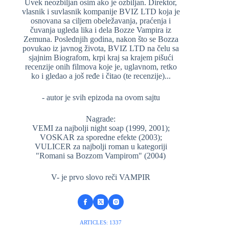
Uvek neozbiljan osim ako je ozbiljan. Direktor,
vlasnik i suvlasnik kompanije BVIZ LTD koja je
osnovana sa ciljem obeležavanja, praćenja i
čuvanja ugleda lika i dela Bozze Vampira iz
Zemuna. Poslednjih godina, nakon što se Bozza
povukao iz javnog života, BVIZ LTD na čelu sa
sjajnim Biografom, krpi kraj sa krajem pišući
recenzije onih filmova koje je, uglavnom, retko
ko i gledao a još ređe i čitao (te recenzije)...
- autor je svih epizoda na ovom sajtu
Nagrade:
VEMI za najbolji night soap (1999, 2001);
VOSKAR za sporedne efekte (2003);
VULICER za najbolji roman u kategoriji
"Romani sa Bozzom Vampirom" (2004)
V- je prvo slovo reči VAMPIR
ARTICLES: 1337