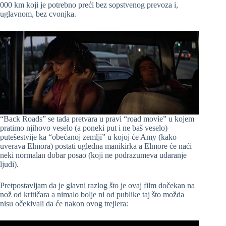
000 km koji je potrebno preći bez sopstvenog prevoza i,
uglavnom, bez cvonjka.
“Back Roads” se tada pretvara u pravi “road movie” u kojem
pratimo njihovo veselo (a poneki put i ne baš veselo)
putešestvije ka “obećanoj zemlji” u kojoj će Amy (kako
uverava Elmora) postati ugledna manikirka a Elmore će naći
neki normalan dobar posao (koji ne podrazumeva udaranje
ljudi).
Pretpostavljam da je glavni razlog što je ovaj film dočekan na
nož od kritičara a nimalo bolje ni od publike taj što možda
nisu očekivali da će nakon ovog trejlera: