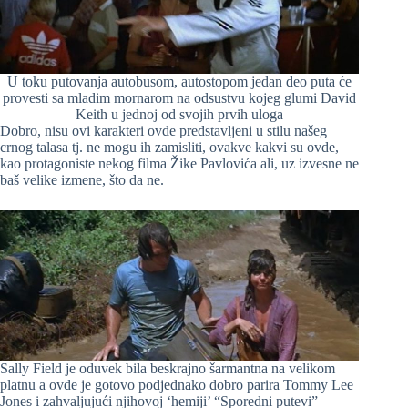
U toku putovanja autobusom, autostopom jedan deo puta će
provesti sa mladim mornarom na odsustvu kojeg glumi David
Keith u jednoj od svojih prvih uloga
Dobro, nisu ovi karakteri ovde predstavljeni u stilu našeg
crnog talasa tj. ne mogu ih zamisliti, ovakve kakvi su ovde,
kao protagoniste nekog filma Žike Pavlovića ali, uz izvesne ne
baš velike izmene, što da ne.
Sally Field je oduvek bila beskrajno šarmantna na velikom
platnu a ovde je gotovo podjednako dobro parira Tommy Lee
Jones i zahvaljujući njihovoj ‘hemiji’ “Sporedni putevi”