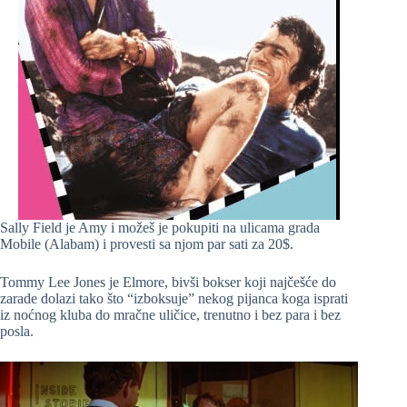
Sally Field je Amy i možeš je pokupiti na ulicama grada
Mobile (Alabam) i provesti sa njom par sati za 20$.
Tommy Lee Jones je Elmore, bivši bokser koji najčešće do
zarade dolazi tako što “izboksuje” nekog pijanca koga isprati
iz noćnog kluba do mračne uličice, trenutno i bez para i bez
posla.