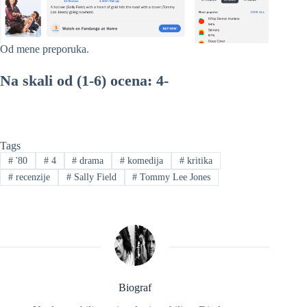
Od mene preporuka.
Na skali od (1-6) ocena: 4-
Tags
#
'80
#
4
#
drama
#
komedija
#
kritika
#
recenzije
#
Sally Field
#
Tommy Lee Jones
Biograf