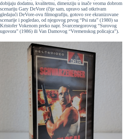
dobijaju dodatnu, kvalitetnu, dimenziju u inače veoma dobrom
scenariju Gary DeVore (čije sam, upravo sad otkrivam
gledajući DeVore-ovu filmografiju, gotovo sve ekranizovane
scenarije i pogledao, od njegovog prvog “Psi rata” (1980) sa
Kristofer Vokenom preko napr. Švarcenegorovog “Surovog
ugovora” (1986) ili Van Damovog “Vremenskog policajca”).