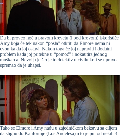
Da bi proveo noć u pravom krevetu (i pod krovom) iskoristiće
Amy koja će tek nakon “posla” otkriti da Elmore nema ni
cvonjka da joj ostavi. Nakon toga će joj napraviti i dodatni
problem kada joj pritekne u “pomoć” i nokautira jednog
muškarca. Nevolja je što je to detektiv u civilu koji se upravo
spremao da je uhapsi.
Tako se Elmore i Amy nađu u zajedničkom bekstvu sa ciljem
da stignu do Kalifornije (Los Anđelesa) a to je put od nekih 3