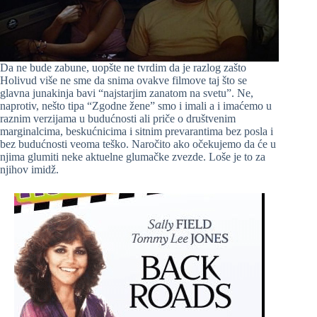
Da ne bude zabune, uopšte ne tvrdim da je razlog zašto
Holivud više ne sme da snima ovakve filmove taj što se
glavna junakinja bavi “najstarjim zanatom na svetu”. Ne,
naprotiv, nešto tipa “Zgodne žene” smo i imali a i imaćemo u
raznim verzijama u budućnosti ali priče o društvenim
marginalcima, beskućnicima i sitnim prevarantima bez posla i
bez budućnosti veoma teško. Naročito ako očekujemo da će u
njima glumiti neke aktuelne glumačke zvezde. Loše je to za
njihov imidž.