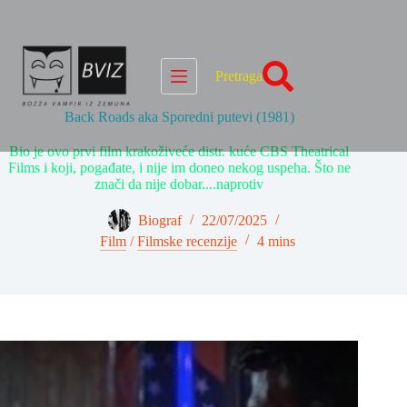
Skip
to
content
Pretraga
Back Roads aka Sporedni putevi (1981)
Bio je ovo prvi film krakoživeće distr. kuće CBS Theatrical
Films i koji, pogađate, i nije im doneo nekog uspeha. Što ne
znači da nije dobar....naprotiv
Biograf
22/07/2025
Film
/
Filmske recenzije
4 mins