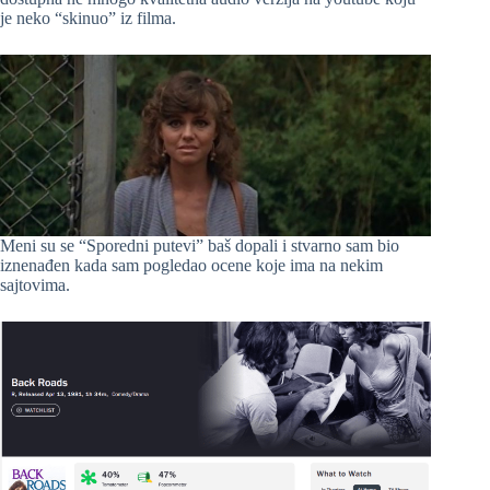
je neko “skinuo” iz filma.
Meni su se “Sporedni putevi” baš dopali i stvarno sam bio
iznenađen kada sam pogledao ocene koje ima na nekim
sajtovima.