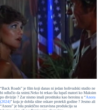
“Back Roads” je film koji danas ni jedan holivudski studio ne
bi odlučio da snimi.Neko bi rekao šta lupaš matori ko Maksim
po divizije ? Zar nismo imali prostituku kao heroinu u “
Anora
(2024)
” koja je dobila silne oskare protekli godine ? Jesmo ali
“Anora” je bila praktično nezavisna produkcija sa