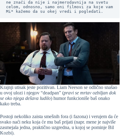
ne znači da nije i najmerodavnija na svetu 
celom, odnosno, samo oni filmovi za koje vam 
Mi* kažemo da su okej vredi i pogledati.
Krajnji utisak jeste pozitivan. Liam Neeson se odlično snašao
u ovoj ulozi i njegov “deadpan” (
pravi se mrtav ozbiljan dok
se oko njega dešava ludilo
) humor funkcioniše baš onako
kako treba.
Postoji nekoliko zaista smešnih fora (i fazona) i verujem da će
svako naći neku koja će mu baš prijati (napr. mene je najviše
zasmejala jedna, praktično uzgredna, u kojoj se pominje Bil
Kozbi).