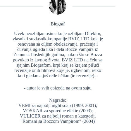
Biograf
Uvek neozbiljan osim ako je ozbiljan. Direktor,
vlasnik i suvlasnik kompanije BVIZ LTD koja je
osnovana sa ciljem obeležavanja, praćenja i
čuvanja ugleda lika i dela Bozze Vampira iz
Zemuna. Poslednjih godina, nakon što se Bozza
povukao iz javnog života, BVIZ LTD na čelu sa
sjajnim Biografom, krpi kraj sa krajem pišući
recenzije onih filmova koje je, uglavnom, retko
ko i gledao a još ređe i čitao (te recenzije)...
- autor je svih epizoda na ovom sajtu
Nagrade:
VEMI za najbolji night soap (1999, 2001);
VOSKAR za sporedne efekte (2003);
VULICER za najbolji roman u kategoriji
"Romani sa Bozzom Vampirom" (2004)