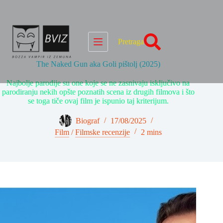
Skip
to
content
Pretraga
The Naked Gun aka Goli pištolj (2025)
Najbolje parodije su one koje se ne zasnivaju isključivo na
parodiranju nekih opšte poznatih scena iz drugih filmova i što
se toga tiče ovaj film je ispunio taj kriterijum.
Biograf
17/08/2025
Film
/
Filmske recenzije
2 mins