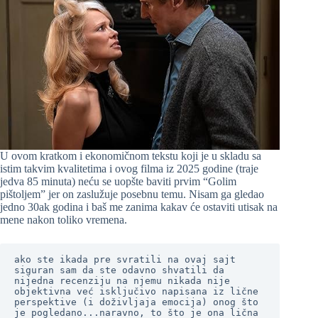
U ovom kratkom i ekonomičnom tekstu koji je u skladu sa
istim takvim kvalitetima i ovog filma iz 2025 godine (traje
jedva 85 minuta) neću se uopšte baviti prvim “Golim
pištoljem” jer on zaslužuje posebnu temu. Nisam ga gledao
jedno 30ak godina i baš me zanima kakav će ostaviti utisak na
mene nakon toliko vremena.
ako ste ikada pre svratili na ovaj sajt 
siguran sam da ste odavno shvatili da 
nijedna recenziju na njemu nikada nije 
objektivna već isključivo napisana iz lične 
perspektive (i doživljaja emocija) onog što 
je pogledano...naravno, to što je ona lična 