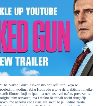
“The Naked Gun” je iskoristio onu lošu foru koja se
poslednjih godina rabi u Holivudu a to je da praktično rimejke
starih filmova koji su ipak, na neki uslovni način, povezani sa
originalnim ostvarenjima i realno bi trebali nositi drugačije
novo ime nazovu kao i stari. Na sreću to je i jedina zaista