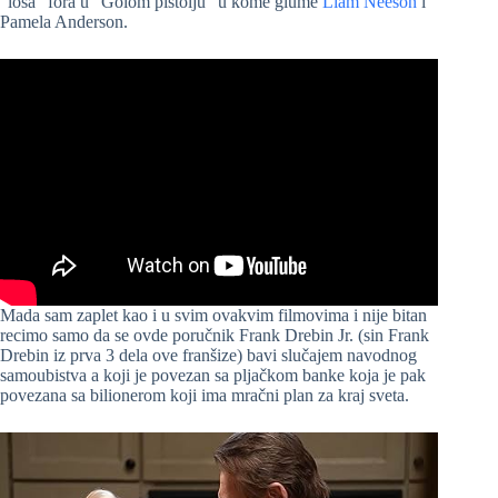
“loša” fora u “Golom pištolju” u kome glume
Liam Neeson
i
Pamela Anderson.
Mada sam zaplet kao i u svim ovakvim filmovima i nije bitan
recimo samo da se ovde poručnik Frank Drebin Jr. (sin Frank
Drebin iz prva 3 dela ove franšize) bavi slučajem navodnog
samoubistva a koji je povezan sa pljačkom banke koja je pak
povezana sa bilionerom koji ima mračni plan za kraj sveta.