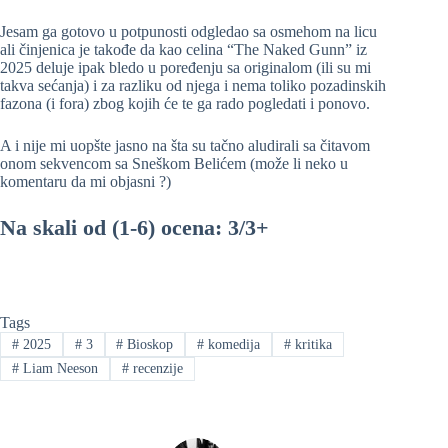
Jesam ga gotovo u potpunosti odgledao sa osmehom na licu
ali činjenica je takođe da kao celina “The Naked Gunn” iz
2025 deluje ipak bledo u poređenju sa originalom (ili su mi
takva sećanja) i za razliku od njega i nema toliko pozadinskih
fazona (i fora) zbog kojih će te ga rado pogledati i ponovo.
A i nije mi uopšte jasno na šta su tačno aludirali sa čitavom
onom sekvencom sa Sneškom Belićem (može li neko u
komentaru da mi objasni ?)
Na skali od (1-6) ocena: 3/3+
Tags
#
2025
#
3
#
Bioskop
#
komedija
#
kritika
#
Liam Neeson
#
recenzije