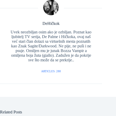
DeHičkok
Uvek neozbiljan osim ako je ozbiljan. Poznat kao
ljubitelj TV serija, De Palme i Hičkoka, ovaj naš
već stari član dolazi sa virtuelnih mesta poznatih
kao Znak Sagite/Darkwood. Ne pije, ne puši i ne
psuje. Omiljen mu je junak Bozza Vampir a
omiljena boja žuta (giallo). Zadužen je da pokrije
sve što može da se prekrije..
ARTICLES: 288
Related Posts