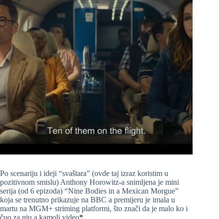
Po scenariju i ideji “svaštara” (ovde taj izraz koristim u
pozitivnom smislu) Anthony Horowitz-a snimljena je mini
serija (od 6 epizoda) “Nine Bodies in a Mexican Morgue”
koja se trenutno prikazuje na BBC a premijeru je imala u
martu na MGM+ striming platformi, što znači da je malo ko i
čuo za nju a kamoli video
*
.