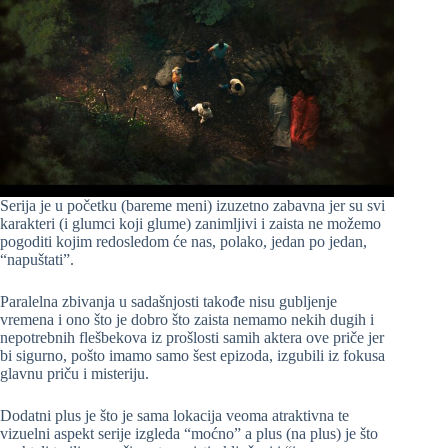
Serija je u početku (bareme meni) izuzetno zabavna jer su svi
karakteri (i glumci koji glume) zanimljivi i zaista ne možemo
pogoditi kojim redosledom će nas, polako, jedan po jedan,
“napuštati”.
Paralelna zbivanja u sadašnjosti takođe nisu gubljenje
vremena i ono što je dobro što zaista nemamo nekih dugih i
nepotrebnih flešbekova iz prošlosti samih aktera ove priče jer
bi sigurno, pošto imamo samo šest epizoda, izgubili iz fokusa
glavnu priču i misteriju.
Dodatni plus je što je sama lokacija veoma atraktivna te
vizuelni aspekt serije izgleda “moćno” a plus (na plus) je što