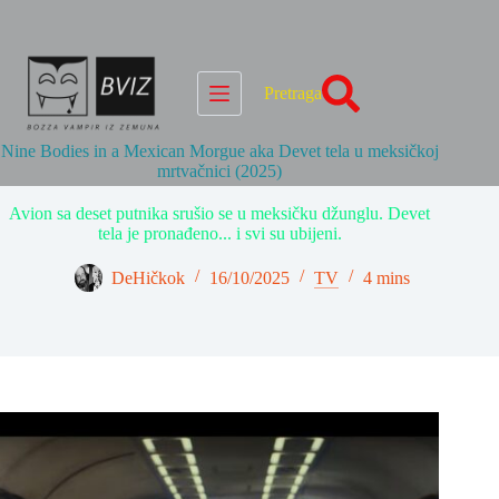
Skip
to
content
Pretraga
Nine Bodies in a Mexican Morgue aka Devet tela u meksičkoj
mrtvačnici (2025)
Avion sa deset putnika srušio se u meksičku džunglu. Devet
tela je pronađeno... i svi su ubijeni.
DeHičkok
16/10/2025
TV
4 mins