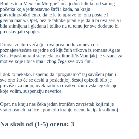
Bodies in a Mexican Morgue” ima jednu falinku od samog
početka koja jednostavno štrči i kada, na kraju
potvrdimo/otkrijemo, da je je to upravo to, ona postaje i
glavna mana. Opet, bez te falinke pitanje je da li bi ova serija i
bila snimljena i gledana i toliko na tu temu jer sve dodatno bi
predstavljalo spojler.
Druga, znatno veća (jer ova prva podrazumeva da
poznajete/sećate se jedne od ključnih trikova iz romana Agate
Kristi+pasionirani ste gledalac/filmofil/tvManijak) je vezana za
motive koje ubica ima i zbog čega sve ovo čini.
I dok to nekako, uspemo da “progutamo” taj savršeni plan i
sve ono što će se desiti u poslednjoj, šestoj epizodi bilo je
previše i za moju, uvek radu za ovakve žanrovske egzibicije
koje volim, suspenziju neverice.
Opet, na kraju nas čeka jedan ironičan završetak koji mi je
vratio osmeh na lice i pomerio kranju ocenu ka ipak solidnoj.
Na skali od (1-5) ocena: 3