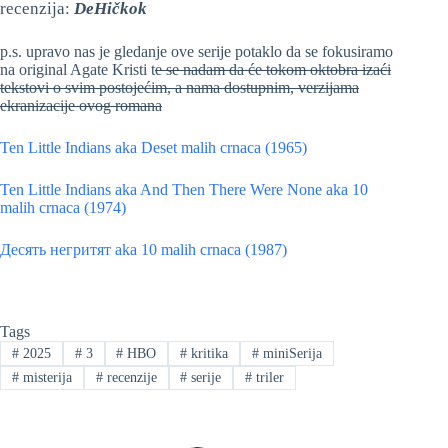
recenzija:
DeHičkok
p.s. upravo nas je gledanje ove serije potaklo da se fokusiramo
na original Agate Kristi t
e se nadam da će tokom oktobra izaći
tekstovi o svim postojećim, a nama dostupnim, verzijama
ekranizacije ovog romana
Ten Little Indians aka Deset malih crnaca (1965)
Ten Little Indians aka And Then There Were None aka 10
malih crnaca (1974)
Десять негритят aka 10 malih crnaca (1987)
Tags
#
2025
#
3
#
HBO
#
kritika
#
miniSerija
#
misterija
#
recenzije
#
serije
#
triler