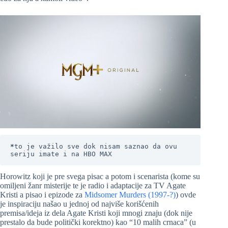
*
to je važilo sve dok nisam saznao da ovu 
seriju imate i na HBO MAX
Horowitz koji je pre svega pisac a potom i scenarista (kome su
omiljeni žanr misterije te je radio i adaptacije za TV Agate
Kristi a pisao i epizode za
Midsomer Murders (1997-?)
) ovde
je inspiraciju našao u jednoj od najviše korišćenih
premisa/ideja iz dela Agate Kristi koji mnogi znaju (dok nije
prestalo da bude politički korektno) kao “10 malih crnaca” (u