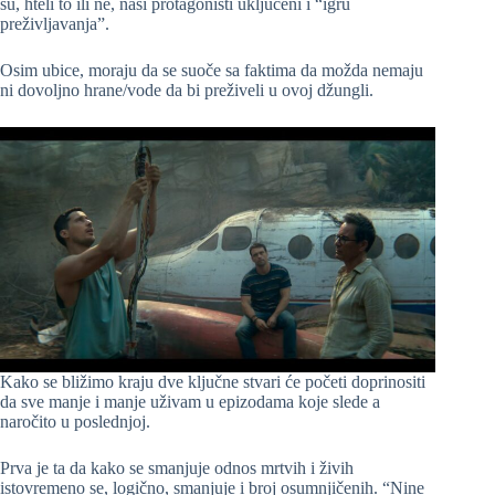
su, hteli to ili ne, naši protagonisti uključeni i “igru
preživljavanja”.
Osim ubice, moraju da se suoče sa faktima da možda nemaju
ni dovoljno hrane/vode da bi preživeli u ovoj džungli.
Kako se bližimo kraju dve ključne stvari će početi doprinositi
da sve manje i manje uživam u epizodama koje slede a
naročito u poslednjoj.
Prva je ta da kako se smanjuje odnos mrtvih i živih
istovremeno se, logično, smanjuje i broj osumnjičenih. “Nine