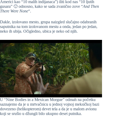
Americi kao “10 malih indijanaca”) iliti kod nas “10 ljutih
gusara” 🙂 odnosno, kako se sada zvanično zove “
And Then
There Were None
“.
Dakle, izolovano mesto, grupa naizgled slučajno odabranih
saputnika na tom izolovanom mestu a onda, jedan po jedan,
neko ih ubija. Očigledno, ubica je neko od njih.
U “Nine Bodies in a Mexican Morgue” odmah na početku
saznajemo da je u mrtvačnicu u jednoj vojnoj meksičkoj bazi
dovezeno (helikopterom) devet tela a da je u malom avionu
koji se srušio u džungli bilo ukupno deset putnika.