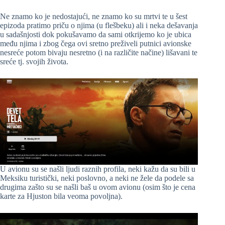
Ne znamo ko je nedostajući, ne znamo ko su mrtvi te u šest
epizoda pratimo priču o njima (u flešbeku) ali i neka dešavanja
u sadašnjosti dok pokušavamo da sami otkrijemo ko je ubica
među njima i zbog čega ovi sretno preživeli putnici avionske
nesreće potom bivaju nesretno (i na različite načine) lišavani te
sreće tj. svojih života.
U avionu su se našli ljudi raznih profila, neki kažu da su bili u
Meksiku turistički, neki poslovno, a neki ne žele da podele sa
drugima zašto su se našli baš u ovom avionu (osim što je cena
karte za Hjuston bila veoma povoljna).