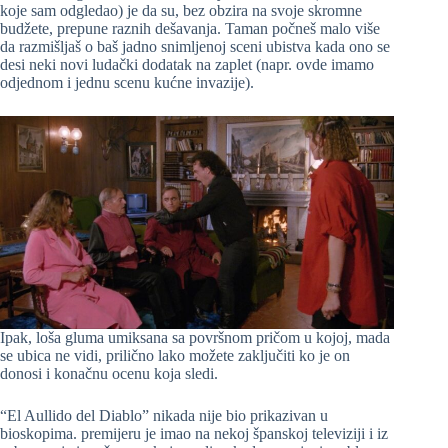
koje sam odgledao) je da su, bez obzira na svoje skromne
budžete, prepune raznih dešavanja. Taman počneš malo više
da razmišljaš o baš jadno snimljenoj sceni ubistva kada ono se
desi neki novi ludački dodatak na zaplet (napr. ovde imamo
odjednom i jednu scenu kućne invazije).
Ipak, loša gluma umiksana sa površnom pričom u kojoj, mada
se ubica ne vidi, prilično lako možete zaključiti ko je on
donosi i konačnu ocenu koja sledi.
“El Aullido del Diablo” nikada nije bio prikazivan u
bioskopima. premijeru je imao na nekoj španskoj televiziji i iz