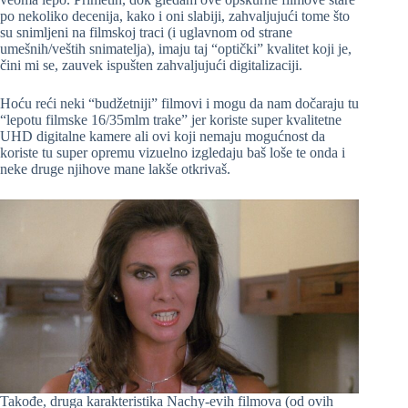
po nekoliko decenija, kako i oni slabiji, zahvaljujući tome što
su snimljeni na filmskoj traci (i uglavnom od strane
umešnih/veštih snimatelja), imaju taj “optički” kvalitet koji je,
čini mi se, zauvek ispušten zahvaljujući digitalizaciji.
Hoću reći neki “budžetniji” filmovi i mogu da nam dočaraju tu
“lepotu filmske 16/35mlm trake” jer koriste super kvalitetne
UHD digitalne kamere ali ovi koji nemaju mogućnost da
koriste tu super opremu vizuelno izgledaju baš loše te onda i
neke druge njihove mane lakše otkrivaš.
Takođe, druga karakteristika Nachy-evih filmova (od ovih