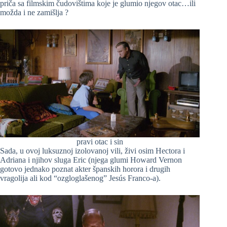
priča sa filmskim čudovištima koje je glumio njegov otac…ili
možda i ne zamišlja ?
pravi otac i sin
Sada, u ovoj luksuznoj izolovanoj vili, živi osim Hectora i
Adriana i njihov sluga Eric (njega glumi Howard Vernon
gotovo jednako poznat akter španskih horora i drugih
vragolija ali kod “ozgloglašenog” Jesús Franco-a).