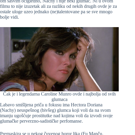
om sasvim očigledno, Nachy i nije neki glumac. Ni u ovom
filmu to nije izuzetak ali za razliku od nekih drugih ovde je za
ostale uloge uzeo jednako (ne)talentovane pa se sve mnogo
bolje vidi.
Čak je i legendarna Caroline Munro ovde i najbolja od svih
glumaca
Labavo smišljena priča u fokusu ima Hectora Doriana
(Nachy) neuspešnog (bivšeg) glumca koji voli da na svom
imanju ugošćuje prostitutke nad kojima voli da izvodi svoje
glumačke perverzno-sadističke perfomanse.
Premaskira se u nekog čuvenog horor lika (Fu Manču,