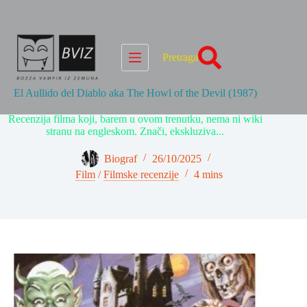
Skip
to
content
Pretraga
El Aullido del Diablo aka The Howl of the Devil (1987)
Recenzija filma koji, barem u ovom trenutku, nema ni wiki
stranu na engleskom. Znači, ekskluziva...
Biograf
26/10/2025
Film
/
Filmske recenzije
4 mins