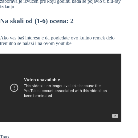
zaborava je izvučen pre koju godinu kada se pojavio u blu-ray
izdanju.
Na skali od (1-6) ocena: 2
Ako vas baš interesuje da pogledate ovo kultno remek delo
trenutno se nalazi i na ovom youtube
Tags