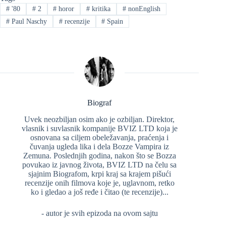
#
'80
#
2
#
horor
#
kritika
#
nonEnglish
#
Paul Naschy
#
recenzije
#
Spain
Biograf
Uvek neozbiljan osim ako je ozbiljan. Direktor,
vlasnik i suvlasnik kompanije BVIZ LTD koja je
osnovana sa ciljem obeležavanja, praćenja i
čuvanja ugleda lika i dela Bozze Vampira iz
Zemuna. Poslednjih godina, nakon što se Bozza
povukao iz javnog života, BVIZ LTD na čelu sa
sjajnim Biografom, krpi kraj sa krajem pišući
recenzije onih filmova koje je, uglavnom, retko
ko i gledao a još ređe i čitao (te recenzije)...
- autor je svih epizoda na ovom sajtu