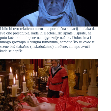
I bilo bi ovo relativno normalna porodična situacija ludaka da
sve one prostitutke, kada ih Hector/Eric isplate i isprate, na
putu kući budu ubijene na najgroznije načine. Dobro ima i
mnogo groznijih u drugim filmovima, naročito što su ovde te
scene baš slabašno (niskobužetno) urađene, ali lepo zvuči
kada se napiše.