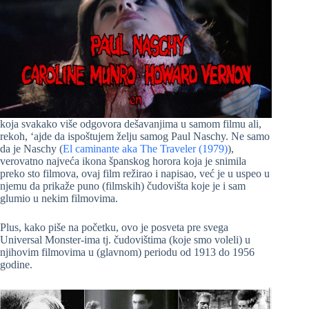
koja svakako više odgovora dešavanjima u samom filmu ali,
rekoh, ‘ajde da ispoštujem želju samog Paul Naschy. Ne samo
da je Naschy (
El caminante aka The Traveler (1979)
),
verovatno najveća ikona španskog horora koja je snimila
preko sto filmova, ovaj film režirao i napisao, već je u uspeo u
njemu da prikaže puno (filmskih) čudovišta koje je i sam
glumio u nekim filmovima.
Plus, kako piše na početku, ovo je posveta pre svega
Universal Monster-ima tj. čudovištima (koje smo voleli) u
njihovim filmovima u (glavnom) periodu od 1913 do 1956
godine.