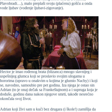
Plavobradi…), malo preplaši svoju (plaćenu) gošću a onda
vode ljubav (vođenje ljubavi-zigovanje).
Hector je imao rođenog brata (blizanca) mnogo slavnijeg i
uspešnijeg glumca koji se proslavio svojim ulogama u
hororima (upravo u onakvim u kojima je glumio Nachy) i koji
se, navodno, samoubio pre pet godina. Iza njega je ostao sin
Adrian (to je onaj dečak sa Frankeštajnom) a i supruga koja je
doduše, godinu dana nakon njegove smrti, takođe nesrećno
okončala svoj život.
Adrian koji živi sam u kući bez drugara (i škole!) zamišlja da