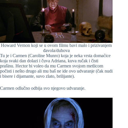
Howard Vernon koji se u ovom filmu bavi malo i prizivanjem
đavola/duhova
Tu je i Carmen (Caroline Munro) koja je neka vrsta domaćice
koja svaki dan dolazi i čuva Adriana, kuva ručak i čisti
prašinu. Hector bi voleo da mu Carmen svojom metlicom
počisti i nešto drugo ali mu baš ne ide ovo udvaranje (čak nudi
i bisere i dijamante, suvo zlato, brilijante).
Carmen odlučno odbija svo njegovo udvaranje.