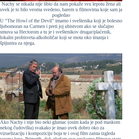
Nachy se nikada nije libio da nam pokaže svu lepotu žena ali
uvek je to bilo veoma svedeno, barem u filmovima koje sam ja
pogledao
U “The Howl of the Devil” imamo i sveštenika koji je bolesno
ljubomoran na Carmen i preti joj ubistvom ako se slučajno
smuva sa Hectorom a tu je i sveštenikov drugar/plaćenik,
lokalni probisveta-alkoholičar koji se mota oko imanja i
špijunira za njega.
Ako Nachy i nije bio neki glumac (osim kada je pod maskom
nekog čudovišta) svakako je imao uvek dobro oko za
vizuelizaciju i kompoziciju boja te i ovaj film zaista izgleda
veoma lepo. Primetih, dok gledam ove opskurne filmove stare