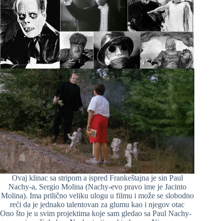
Ovaj klinac sa stripom a ispred Frankeštajna je sin Paul
Nachy-a, Sergio Molina (Nachy-evo pravo ime je Jacinto
Molina). Ima prilično veliku ulogu u filmu i može se slobodno
reći da je jednako talentovan za glumu kao i njegov otac
Ono što je u svim projektima koje sam gledao sa Paul Nachy-