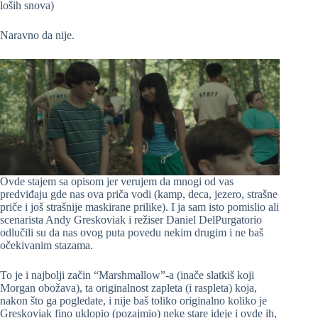
loših snova)
Naravno da nije.
Ovde stajem sa opisom jer verujem da mnogi od vas
predviđaju gde nas ova priča vodi (kamp, deca, jezero, strašne
priče i još strašnije maskirane prilike). I ja sam isto pomislio ali
scenarista Andy Greskoviak i režiser Daniel DelPurgatorio
odlučili su da nas ovog puta povedu nekim drugim i ne baš
očekivanim stazama.
To je i najbolji začin “Marshmallow”-a (inače slatkiš koji
Morgan obožava), ta originalnost zapleta (i raspleta) koja,
nakon što ga pogledate, i nije baš toliko originalno koliko je
Greskoviak fino uklopio (pozajmio) neke stare ideje i ovde ih,