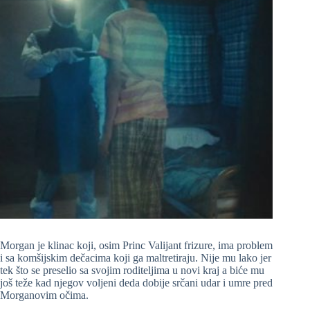
Morgan je klinac koji, osim Princ Valijant frizure, ima problem
i sa komšijskim dečacima koji ga maltretiraju. Nije mu lako jer
tek što se preselio sa svojim roditeljima u novi kraj a biće mu
još teže kad njegov voljeni deda dobije srčani udar i umre pred
Morganovim očima.