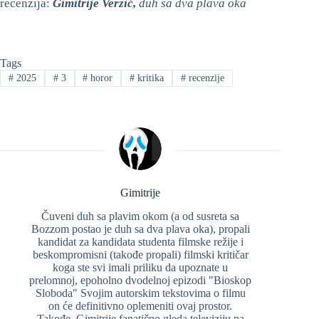
recenzija:
Gimitrije Verzić,
duh sa dva plava oka
Tags
#
2025
#
3
#
horor
#
kritika
#
recenzije
Gimitrije
Čuveni duh sa plavim okom (a od susreta sa
Bozzom postao je duh sa dva plava oka), propali
kandidat za kandidata studenta filmske režije i
beskompromisni (takođe propali) filmski kritičar
koga ste svi imali priliku da upoznate u
prelomnoj, epoholno dvodelnoj epizodi "Bioskop
Sloboda" Svojim autorskim tekstovima o filmu
on će definitivno oplemeniti ovaj prostor.
Takođe, Gimitrije fanatično gleda televiziju pa