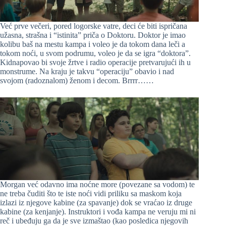
Već prve večeri, pored logorske vatre, deci će biti ispričana
užasna, strašna i “istinita” priča o Doktoru. Doktor je imao
kolibu baš na mestu kampa i voleo je da tokom dana leči a
tokom noći, u svom podrumu, voleo je da se igra “doktora”.
Kidnapovao bi svoje žrtve i radio operacije pretvarujući ih u
monstrume. Na kraju je takvu “operaciju” obavio i nad
svojom (radoznalom) ženom i decom. Brrrr……
Morgan već odavno ima noćne more (povezane sa vodom) te
ne treba čuditi što te iste noći vidi priliku sa maskom koja
izlazi iz njegove kabine (za spavanje) dok se vraćao iz druge
kabine (za kenjanje). Instruktori i vođa kampa ne veruju mi ni
reč i ubeđuju ga da je sve izmaštao (kao posledica njegovih