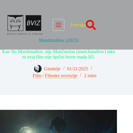
Skip
to
content
Pretraga
Marshmallow (2025)
Kao što Marshmallow nije Mančmelou (munchmallow) tako
ni ovaj film nije tipični horor mada liči.
Gimitrije
01/11/2025
Film
/
Filmske recenzije
2 mins