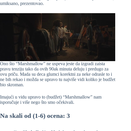
umiksano, prezentovao.
Ono što “Marshmallow” ne uspeva jeste da izgradi zaista
pravu tenziju tako da ovih 90ak minuta deluju i predugo za
ovu priču. Mada su deca glumci korektni za neke odrasle to i
ne bih rekao i možda se upravo tu najviše vidi koliko je budžet
bio skroman.
Imajući u vidu upravo to (budžet) “Marshmallow” nam
isporučuje i više nego što smo očekivali.
Na skali od (1-6) ocena: 3