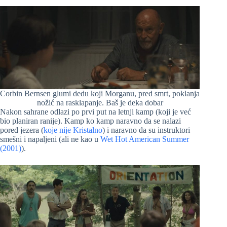
Corbin Bernsen glumi dedu koji Morganu, pred smrt, poklanja
nožić na rasklapanje. Baš je deka dobar
Nakon sahrane odlazi po prvi put na letnji kamp (koji je već
bio planiran ranije). Kamp ko kamp naravno da se nalazi
pored jezera (
koje nije Kristalno
) i naravno da su instruktori
smešni i napaljeni (ali ne kao u
Wet Hot American Summer
(2001)
).