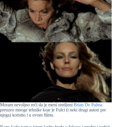
Moram nevoljno reći da je meni omiljeni
Brian De Palma
preuzeo mnoge tehnike koje je Fulci (i neki drugi autori pre
njega) koristio i u ovom filmu.
Napr. kada nam u istom kadru budu u fokusu i predni i zadnji