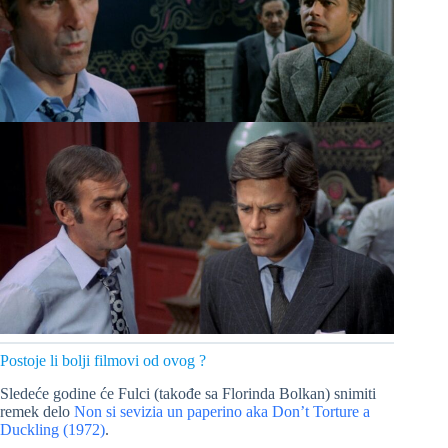
Postoje li bolji filmovi od ovog ?
Sledeće godine će Fulci (takođe sa Florinda Bolkan) snimiti
remek delo
Non si sevizia un paperino aka Don’t Torture a
Duckling (1972)
.