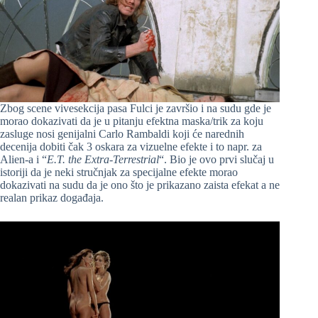
Zbog scene vivesekcija pasa Fulci je završio i na sudu gde je
morao dokazivati da je u pitanju efektna maska/trik za koju
zasluge nosi genijalni Carlo Rambaldi koji će narednih
decenija dobiti čak 3 oskara za vizuelne efekte i to napr. za
Alien-a i “
E.T. the Extra-Terrestrial
“. Bio je ovo prvi slučaj u
istoriji da je neki stručnjak za specijalne efekte morao
dokazivati na sudu da je ono što je prikazano zaista efekat a ne
realan prikaz događaja.