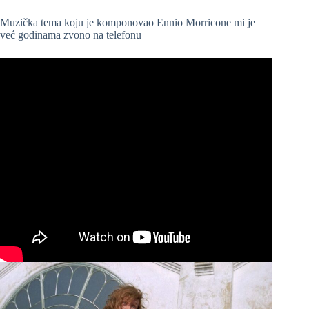
Muzička tema koju je komponovao Ennio Morricone mi je
već godinama zvono na telefonu