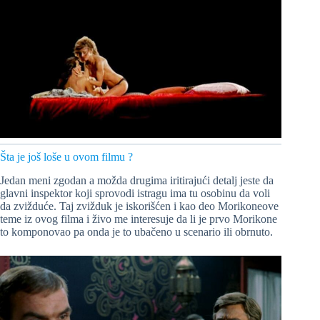
Šta je još loše u ovom filmu ?
Jedan meni zgodan a možda drugima iritirajući detalj jeste da
glavni inspektor koji sprovodi istragu ima tu osobinu da voli
da zvižduće. Taj zvižduk je iskorišćen i kao deo Morikoneove
teme iz ovog filma i živo me interesuje da li je prvo Morikone
to komponovao pa onda je to ubačeno u scenario ili obrnuto.