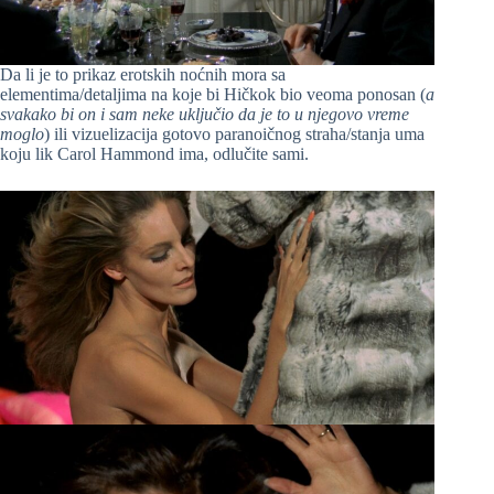
Da li je to prikaz erotskih noćnih mora sa
elementima/detaljima na koje bi Hičkok bio veoma ponosan (
a
svakako bi on i sam neke uključio da je to u njegovo vreme
moglo
) ili vizuelizacija gotovo paranoičnog straha/stanja uma
koju lik Carol Hammond ima, odlučite sami.