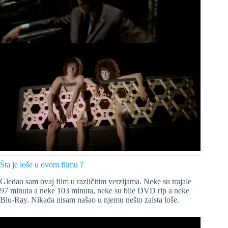
Šta je loše u ovom filmu ?
Gledao sam ovaj film u različitim verzijama. Neke su trajale
97 minuta a neke 103 minuta, neke su bile DVD rip a neke
Blu-Ray. Nikada nisam našao u njemu nešto zaista loše.