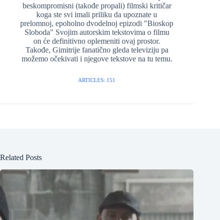
beskompromisni (takođe propali) filmski kritičar
koga ste svi imali priliku da upoznate u
prelomnoj, epoholno dvodelnoj epizodi "Bioskop
Sloboda" Svojim autorskim tekstovima o filmu
on će definitivno oplemeniti ovaj prostor.
Takođe, Gimitrije fanatično gleda televiziju pa
možemo očekivati i njegove tekstove na tu temu.
ARTICLES: 151
Related Posts