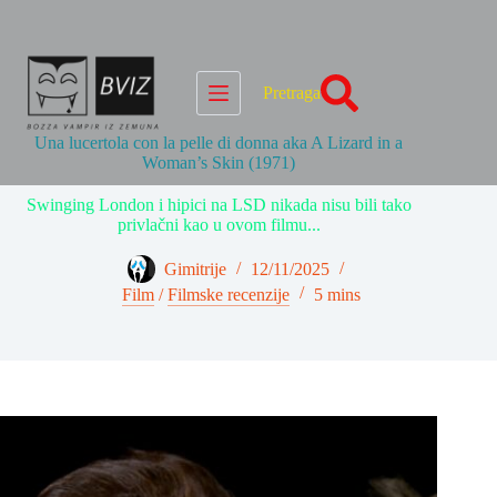
Skip
to
content
Pretraga
Una lucertola con la pelle di donna aka A Lizard in a
Woman’s Skin (1971)
Swinging London i hipici na LSD nikada nisu bili tako
privlačni kao u ovom filmu...
Gimitrije
12/11/2025
Film
/
Filmske recenzije
5 mins