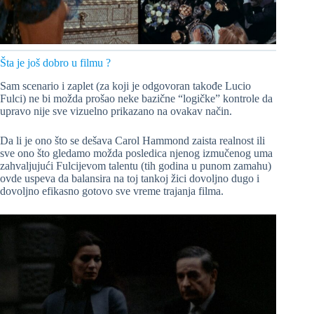
Šta je još dobro u filmu ?
Sam scenario i zaplet (za koji je odgovoran takođe Lucio
Fulci) ne bi možda prošao neke bazične “logičke” kontrole da
upravo nije sve vizuelno prikazano na ovakav način.
Da li je ono što se dešava Carol Hammond zaista realnost ili
sve ono što gledamo možda posledica njenog izmučenog uma
zahvaljujući Fulcijevom talentu (tih godina u punom zamahu)
ovde uspeva da balansira na toj tankoj žici dovoljno dugo i
dovoljno efikasno gotovo sve vreme trajanja filma.