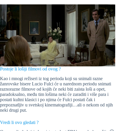
Postoje li lošiji filmovi od ovog ?
Kao i mnogi režiseri iz tog perioda koji su snimali razne
žanrovske bisere Lucio Fulci će u narednom periodu snimati
raznorazne filmove od kojih će neki biti zaista loši a opet,
paradoksalno, među tim lošima neki će zaraditi i više para i
postati kultni klasici i po njima će Fulci postati čak i
prepoznatljiv u svetskoj kinematografiji…ali o nekom od njih
neki drugi put.
Vredi li ovo gledati ?