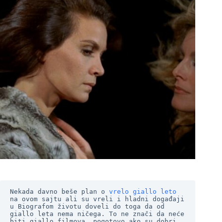
Nekada davno beše plan o
 vrelo giallo leto
na ovom sajtu ali su vreli i hladni događaji 
u Biografom životu doveli do toga da od 
giallo leta nema ničega. To ne znači da neće 
biti giallo filmova, pogotovo ako su dobri 