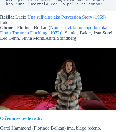
kao "Una lucertola con la pelle di donna".
Režija:
Lucio
Una sull’altra aka Perversion Story (1969)
Fulci
Glume:
Florinda Bolkan (
Non si sevizia un paperino aka
Don’t Torture a Duckling (1972)
), Stanley Baker, Jean Sorel,
Leo Genn, Silvia Monti,Anita Strindberg
O čemu se ovde radi:
Carol Hammond (Florinda Bolkan) ima, blago rečeno,