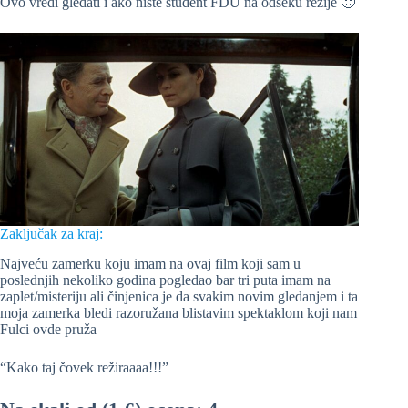
Ovo vredi gledati i ako niste student FDU na odseku režije 🙂
Zaključak za kraj:
Najveću zamerku koju imam na ovaj film koji sam u
poslednjih nekoliko godina pogledao bar tri puta imam na
zaplet/misteriju ali činjenica je da svakim novim gledanjem i ta
moja zamerka bledi razoružana blistavim spektaklom koji nam
Fulci ovde pruža
“Kako taj čovek režiraaaa!!!”