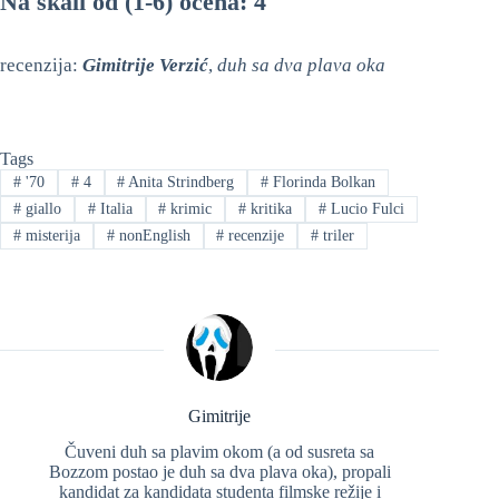
Na skali od (1-6) ocena: 4
recenzija:
Gimitrije Verzić
,
duh sa dva plava oka
Tags
#
'70
#
4
#
Anita Strindberg
#
Florinda Bolkan
#
giallo
#
Italia
#
krimic
#
kritika
#
Lucio Fulci
#
misterija
#
nonEnglish
#
recenzije
#
triler
Gimitrije
Čuveni duh sa plavim okom (a od susreta sa
Bozzom postao je duh sa dva plava oka), propali
kandidat za kandidata studenta filmske režije i