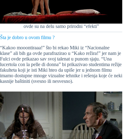
ovde su na delu samo prirodni “efekti”
Šta je dobro u ovom filmu ?
“Kakoo mooontiraaa!” što bi rekao Miki iz “Nacionalne
klase” ali bih ga ovde parafrazirao u “Kako režira!” jer nam je
Fulci ovde prikazao sav svoj talenat u punom sjaju. “Una
lucertola con la pelle di donna” bi prikazivao studentima režije
fakulteta koji je isti Miki hteo da upiše jer u jednom filmu
imamo dostupne mnoge vizualne tehnike i rešenja koje će neki
kasnije baštiniti (svesno ili nesvesno).