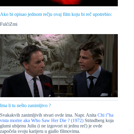
Ako bi opisao jednom rečju ovaj film koju bi reč upotrebio:
FulćiZmi
Ima li tu nešto zanimljivo ?
Svakakvih zanimljivih stvari ovde ima. Napr. Anita
Chi i”ha
vista morire aka Who Saw Her Die ? (1972)
Strindberg koja
glumi ubijenu Juliu (i ne izgovori ni jednu reč) je ovde
započela svoju karijeru u giallo filmovima.