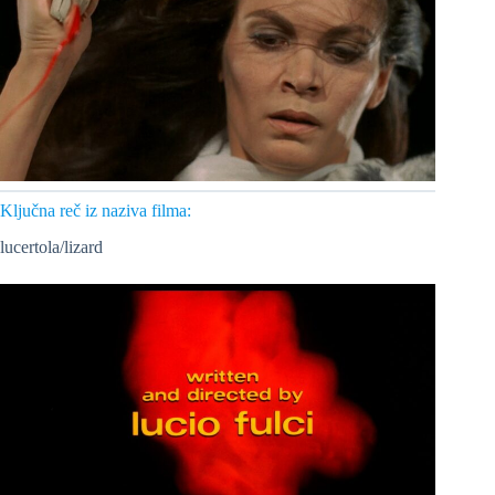
Ključna reč iz naziva filma:
lucertola/lizard