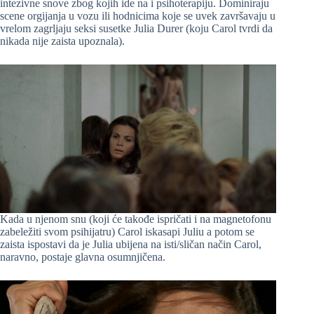
intezivne snove zbog kojih ide na i psihoterapiju. Dominiraju
scene orgijanja u vozu ili hodnicima koje se uvek završavaju u
vrelom zagrljaju seksi susetke Julia Durer (koju Carol tvrdi da
nikada nije zaista upoznala).
Kada u njenom snu (koji će takođe ispričati i na magnetofonu
zabeležiti svom psihijatru) Carol iskasapi Juliu a potom se
zaista ispostavi da je Julia ubijena na isti/sličan način Carol,
naravno, postaje glavna osumnjičena.