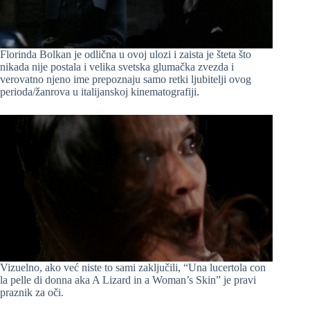
Florinda Bolkan je odlična u ovoj ulozi i zaista je šteta što
nikada nije postala i velika svetska glumačka zvezda i
verovatno njeno ime prepoznaju samo retki ljubitelji ovog
perioda/žanrova u italijanskoj kinematografiji.
Vizuelno, ako već niste to sami zaključili, “Una lucertola con
la pelle di donna aka A Lizard in a Woman’s Skin” je pravi
praznik za oči.