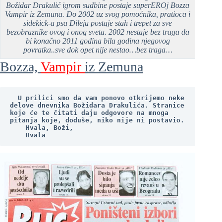
Božidar Drakulić igrom sudbine postaje superEROj Bozza
Vampir iz Zemuna. Do 2002 uz svog pomoćnika, pratioca i
sidekick-a psa Dileju postaje stah i trepet za sve
bezobraznike ovog i onog sveta. 2002 nestaje bez traga da
bi konačno 2011 godina bila godina njegovog
povratka..sve dok opet nije nestao…bez traga…
Bozza,
Vampir
iz Zemuna
  U prilici smo da vam ponovo otkrijemo neke 
delove dnevnika Božidara Drakulića. Stranice 
koje će te čitati daju odgovore na mnoga 
pitanja koje, doduše, niko nije ni postavio. 
    Hvala, Boži,
    Hvala