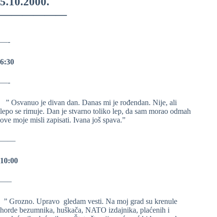
5.10.2000.
——————
—-
6:30
—-
” Osvanuo je divan dan. Danas mi je rođendan. Nije, ali
lepo se rimuje. Dan je stvarno toliko lep, da sam morao odmah
ove moje misli zapisati. Ivana još spava.”
——
10:00
—–
” Grozno. Upravo gledam vesti. Na moj grad su krenule
horde bezumnika, huškača, NATO izdajnika, plaćenih i