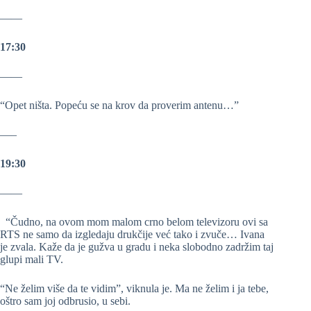
——
17:30
——
“Opet ništa. Popeću se na krov da proverim antenu…”
—–
19:30
——
“Čudno, na ovom mom malom crno belom televizoru ovi sa
RTS ne samo da izgledaju drukčije već tako i zvuče… Ivana
je zvala. Kaže da je gužva u gradu i neka slobodno zadržim taj
glupi mali TV.
“Ne želim više da te vidim”, viknula je. Ma ne želim i ja tebe,
oštro sam joj odbrusio, u sebi.