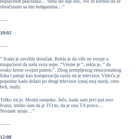
neplaćenih plaćenika… Šteta što nije noć, već bi krenuo da se
obračunam sa tim huliganima…”
—–
10:02
—–
” Ivana je završila doručak. Rekla je da više ne veruje u
mogućnost da naša veza uspe. “Vreme je “, rekla je, ” da
svako krene svojim putem.”. Zbog pretrpljenog emocionalnog
šoka i patnje kao kompezaciju uzela mi je televizor. Videću je
popodne kada dolazi po drugi televizor (onaj moj stariji, crno
beli, mali).
Teško mi je. Mrzim rastanke. Juče, kada sam prvi put sreo
Ivanu, mislio sam da je TO to, da je ona TA prava…
Nestade struje…”
——
12:00