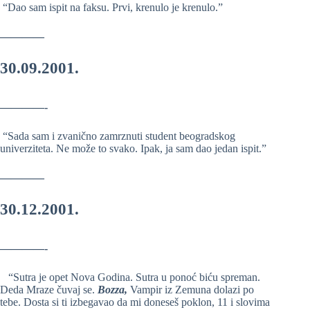
“Dao sam ispit na faksu. Prvi, krenulo je krenulo.”
————
30.09.2001.
————-
“Sada sam i zvanično zamrznuti student beogradskog
univerziteta. Ne može to svako. Ipak, ja sam dao jedan ispit.”
————
30.12.2001.
————-
“Sutra je opet Nova Godina. Sutra u ponoć biću spreman.
Deda Mraze čuvaj se.
Bozza,
Vampir iz Zemuna dolazi po
tebe. Dosta si ti izbegavao da mi doneseš poklon, 11 i slovima