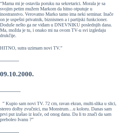
“Mama mi je ostavila poruku na sekretarici. Morala je sa
svojim petim mužem Markom da hitno otputuje u
inostranstvo. Verovatno Marko tamo ima neki seminar. Inače
on je uspešni privatnik, biznismen a i partijski funkcioner.
Doduše nešto ga ne viđam u DNEVNIKU poslednjih dana.
Ma, možda je tu, i onako mi na ovom TV-u svi izgledaju
drukčije.
HITNO, sutra uzimam novi TV.”
————
09.10.2000.
————-
” Kupio sam novi TV. 72 cm, ravan ekran, multi-slika u slici,
stereo dolby zvučnici, ma Monstrum…u koloru. Danas sam
prvi put izašao iz kuće, od onog dana. Da li to znači da sam
preboleo Ivanu ?”
————