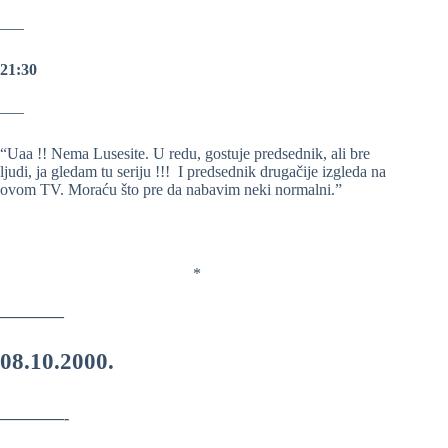
—–
21:30
—–
“Uaa !! Nema Lusesite. U redu, gostuje predsednik, ali bre
ljudi, ja gledam tu seriju !!! I predsednik drugačije izgleda na
ovom TV. Moraću što pre da nabavim neki normalni.”
*
————
08.10.2000.
————-