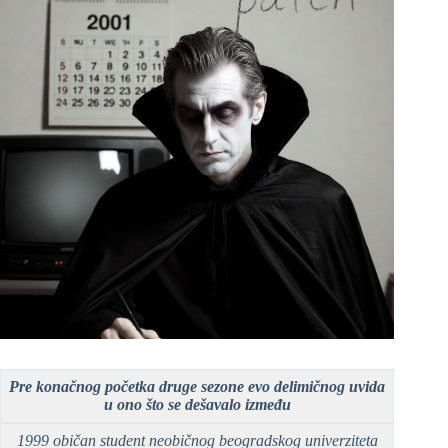
Pre konačnog početka druge sezone evo delimičnog uvida
u ono što se dešavalo između
1999 običan student neobičnog beogradskog univerziteta