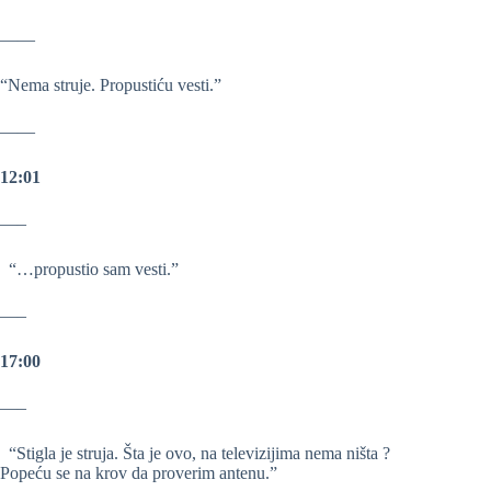
——
“Nema struje. Propustiću vesti.”
——
12:01
—–
“…propustio sam vesti.”
—–
17:00
—–
“Stigla je struja. Šta je ovo, na televizijima nema ništa ?
Popeću se na krov da proverim antenu.”