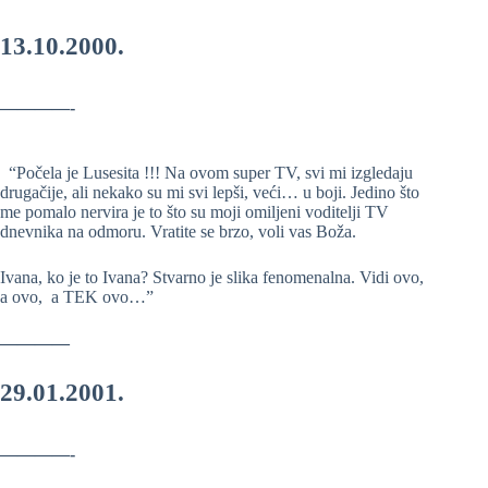
13.10.2000.
————-
“Počela je Lusesita !!! Na ovom super TV, svi mi izgledaju
drugačije, ali nekako su mi svi lepši, veći… u boji. Jedino što
me pomalo nervira je to što su moji omiljeni voditelji TV
dnevnika na odmoru. Vratite se brzo, voli vas Boža.
Ivana, ko je to Ivana? Stvarno je slika fenomenalna. Vidi ovo,
a ovo, a TEK ovo…”
————
29.01.2001.
————-