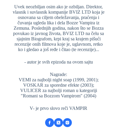
Uvek neozbiljan osim ako je ozbiljan. Direktor,
vlasnik i suvlasnik kompanije BVIZ LTD koja je
osnovana sa ciljem obeležavanja, praćenja i
čuvanja ugleda lika i dela Bozze Vampira iz
Zemuna. Poslednjih godina, nakon što se Bozza
povukao iz javnog života, BVIZ LTD na čelu sa
sjajnim Biografom, krpi kraj sa krajem pišući
recenzije onih filmova koje je, uglavnom, retko
ko i gledao a još ređe i čitao (te recenzije)...
- autor je svih epizoda na ovom sajtu
Nagrade:
VEMI za najbolji night soap (1999, 2001);
VOSKAR za sporedne efekte (2003);
VULICER za najbolji roman u kategoriji
"Romani sa Bozzom Vampirom" (2004)
V- je prvo slovo reči VAMPIR