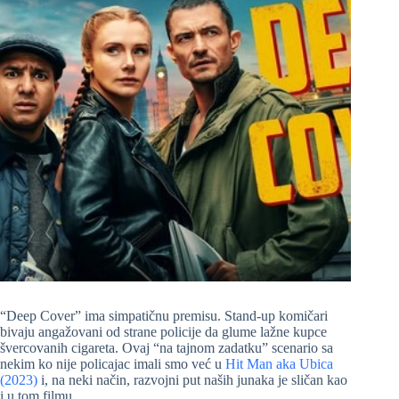
“Deep Cover” ima simpatičnu premisu. Stand-up komičari
bivaju angažovani od strane policije da glume lažne kupce
švercovanih cigareta. Ovaj “na tajnom zadatku” scenario sa
nekim ko nije policajac imali smo već u
Hit Man aka Ubica
(2023)
i, na neki način, razvojni put naših junaka je sličan kao
i u tom filmu.