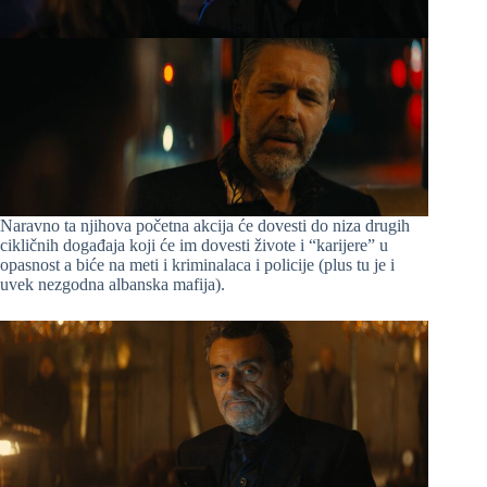
Naravno ta njihova početna akcija će dovesti do niza drugih
cikličnih događaja koji će im dovesti živote i “karijere” u
opasnost a biće na meti i kriminalaca i policije (plus tu je i
uvek nezgodna albanska mafija).