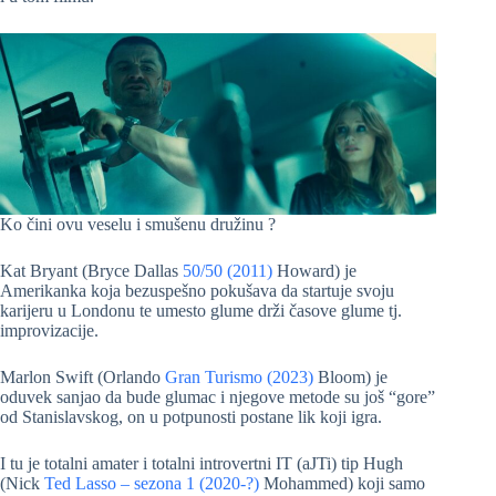
Ko čini ovu veselu i smušenu družinu ?
Kat Bryant (Bryce Dallas
50/50 (2011)
Howard) je
Amerikanka koja bezuspešno pokušava da startuje svoju
karijeru u Londonu te umesto glume drži časove glume tj.
improvizacije.
Marlon Swift (Orlando
Gran Turismo (2023)
Bloom) je
oduvek sanjao da bude glumac i njegove metode su još “gore”
od Stanislavskog, on u potpunosti postane lik koji igra.
I tu je totalni amater i totalni introvertni IT (aJTi) tip Hugh
(Nick
Ted Lasso – sezona 1 (2020-?)
Mohammed) koji samo