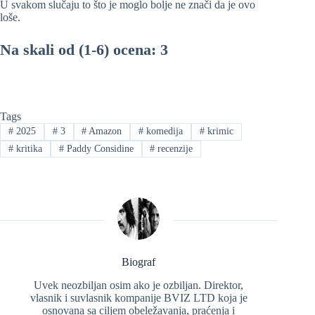
U svakom slučaju to što je moglo bolje ne znači da je ovo
loše.
Na skali od (1-6) ocena: 3
Tags
#
2025
#
3
#
Amazon
#
komedija
#
krimic
#
kritika
#
Paddy Considine
#
recenzije
Biograf
Uvek neozbiljan osim ako je ozbiljan. Direktor,
vlasnik i suvlasnik kompanije BVIZ LTD koja je
osnovana sa ciljem obeležavanja, praćenja i