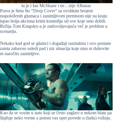
tu je i Ian McShane i ne…nije Albanac
Prava je šteta što “Deep Cover” sa ovolikim brojem
raspoloženih glumaca i zanimljivom premisom nije na kraju
ispao bolja akciona krimi komedija od ove koje smo dobili.
Režija Tom Kingsley-a je zadovoljavajuća već je problem u
scenariju.
Nekako kad god se glumci i događaji razmahnu i ovo postane
zaista zabavno usledi pad i niz situacija koje nisu ni duhovite
ni naročito zanimljive.
Kao da se vozite u auto koji se često zaglavi u nekom blatu pa
šlajfuje neko vreme a potom vas opet povede u (ludu) vožnju.