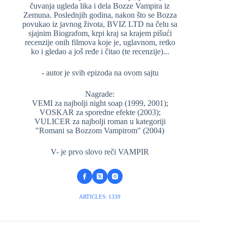
čuvanja ugleda lika i dela Bozze Vampira iz
Zemuna. Poslednjih godina, nakon što se Bozza
povukao iz javnog života, BVIZ LTD na čelu sa
sjajnim Biografom, krpi kraj sa krajem pišući
recenzije onih filmova koje je, uglavnom, retko
ko i gledao a još ređe i čitao (te recenzije)...
- autor je svih epizoda na ovom sajtu
Nagrade:
VEMI za najbolji night soap (1999, 2001);
VOSKAR za sporedne efekte (2003);
VULICER za najbolji roman u kategoriji
"Romani sa Bozzom Vampirom" (2004)
V- je prvo slovo reči VAMPIR
ARTICLES: 1339