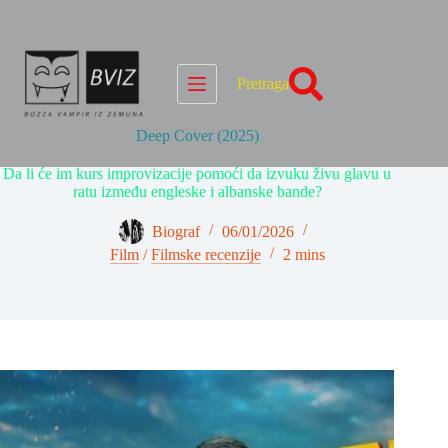
Skip
to
content
Pretraga
Deep Cover (2025)
Da li će im kurs improvizacije pomoći da izvuku živu glavu u
ratu između engleske i albanske bande?
Biograf
06/01/2026
Film
/
Filmske recenzije
2 mins