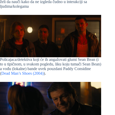
želi da nauči kako da ne izgleda čudno u interakciji sa
ljudima/kolegama
Policajaca/detektiva koji će ih angažovati glumi Sean Bean (i
to u tipičnom, u svakom pogledu, liku koju tumači Sean Bean)
a vođu (lokalne) bande uvek pouzdani Paddy Considine
(
Dead Man’s Shoes (2004)
).