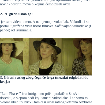
novih) horor filmova o kojima ćemo pisati ovde.
2. A gledali smo ga :
jer sam video i omot. A na njemu je vukodlak. Vukodlaci su
postali ugrožena vrsta horor filmova. Sačuvajmo vukodlake (i
pande) od izumiranja.
3. Glavni razlog zbog čega će te ga (možda) odgledati do
kraja:
“Late Phases” ima intrigantnu priču, praktično štos/vic
dosetku, o slepom dedi koji tamani vukodlake. I ne samo to.
Veoma ubedljiv Nick Damici u ulozi ratnog veterana Ambrose