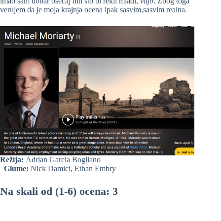
imao sam dobar osećaj iliti što bi rekli mladi,
vajb
. Zbog toga
verujem da je moja krajnja ocena ipak sasvim,sasvim realna.
Režija:
Adrian Garcia Bogliano
Glume:
Nick Damici, Ethan Embry
Na skali od (1-6) ocena: 3