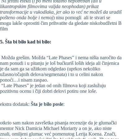
Ni jeftini efekti (
i po meni totalno nepotreban (ali u
likantropskim filmovima valjda neophodan) prikaz
transformacije u vukodlaka, jer ako to već ne možeš da uradiš
pošteno onda bolje i nemoj
) nisu pomogli ali te stvari se
mogu lakše oprostiti čim prihvatite da gledate niskobudžetni B
film
5. Šta bi bilo kad bi bilo:
Možda grešim. Možda “Late Phases” i nema ništa naročito da
nam ponudi i u pitanju je loš bućkuriš loših ideja ali činjenica
je da sam ga sa užitkom odgledao (uprkos nekoliko
užasno/očajnih delova/segmenata) i to u celini nakon
ponoći…i nisam zaspao.
“Late Phases” je jedan od onih filmova koji zaslužuju
pozitivnu ocenu i čiji dobri delovi potiru one loše.
ekstra dodatak:
Šta je bilo posle
:
otkrio sam nakon završetka pisanja recenzije da je glumački
mentor Nick Damicia Michael Moriarty a on je, ako niste
znali, omiljeni glumac već pomenutog Lerija Koena. Znači,