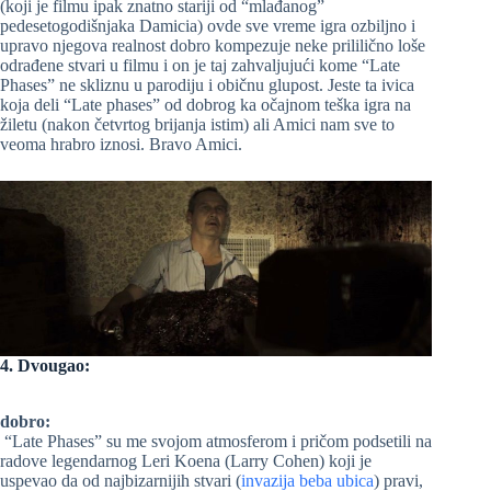
(koji je filmu ipak znatno stariji od “mlađanog”
pedesetogodišnjaka Damicia) ovde sve vreme igra ozbiljno i
upravo njegova realnost dobro kompezuje neke prililično loše
odrađene stvari u filmu i on je taj zahvaljujući kome “Late
Phases” ne skliznu u parodiju i običnu glupost. Jeste ta ivica
koja deli “Late phases” od dobrog ka očajnom teška igra na
žiletu (nakon četvrtog brijanja istim) ali Amici nam sve to
veoma hrabro iznosi. Bravo Amici.
4. Dvougao:
dobro:
“Late Phases” su me svojom atmosferom i pričom podsetili na
radove legendarnog Leri Koena (Larry Cohen) koji je
uspevao da od najbizarnijih stvari (
invazija beba ubica
) pravi,