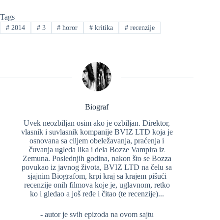
Tags
#
2014
#
3
#
horor
#
kritika
#
recenzije
Biograf
Uvek neozbiljan osim ako je ozbiljan. Direktor,
vlasnik i suvlasnik kompanije BVIZ LTD koja je
osnovana sa ciljem obeležavanja, praćenja i
čuvanja ugleda lika i dela Bozze Vampira iz
Zemuna. Poslednjih godina, nakon što se Bozza
povukao iz javnog života, BVIZ LTD na čelu sa
sjajnim Biografom, krpi kraj sa krajem pišući
recenzije onih filmova koje je, uglavnom, retko
ko i gledao a još ređe i čitao (te recenzije)...
- autor je svih epizoda na ovom sajtu