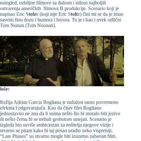
naizgled, ozbiljne filmove sa duhom i stilom najboljih
ostvarenja američkih filmova B produkcije. Scenario koji je
napisao Eric S
tolz
e (koji nije Eric S
tolt
z) čini mi se da je imao
sasvim finu dozu i humora i horora. Tu je i kao i uvek odlični
Tom Nunan (Tom Noonan).
loše:
Režija Adrian Garcia Bogliana je nažalost samo povremeno
efektna i odgovarajuća. Kao da čitav film Bogliano
jednostavno ne zna da li snima nešto što bi moralo biti jezivo
ili nešto čemu bi se trebali grohotom smejati. Scenario je
izgleda bio suviše ambiciozan za reditelja njegove vizije i
stvarno se pitam kako bi taj posao uradio neko vispreniji.
“Late Phases” su stvarno mogle biti izuzetno zabavan film.