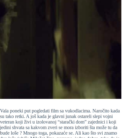
Vala poneki put pogledati film sa vukodlacima. Naročito kada
su tako retki. A još kada je glavni junak ostareli slepi vojni
veteran koji živi u izolovanoj “starački dom” zajednici i koji
jedini shvata sa kakvom zveri se mora izboriti šta može tu da
bude loše ? Mnogo toga, pokazaće se. Ali kao što svi znamo