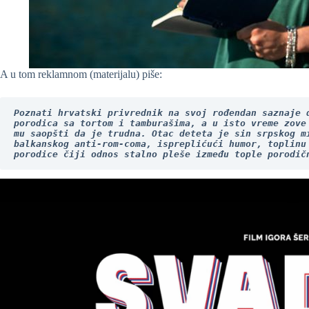
A u tom reklamnom (materijalu) piše:
Poznati hrvatski privrednik na svoj rođendan saznaje d
porodica sa tortom i tamburašima, a u isto vreme zove 
mu saopšti da je trudna. Otac deteta je sin srpskog mi
balkanskog anti-rom-coma, ispreplićući humor, toplinu 
porodice čiji odnos stalno pleše između tople porodič