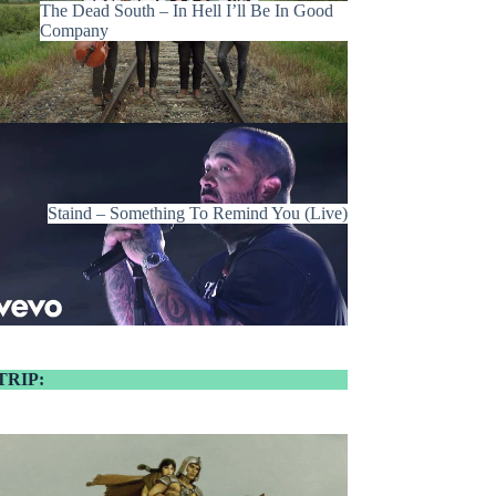
The Dead South – In Hell I’ll Be In Good
Company
Staind – Something To Remind You (Live)
TRIP: