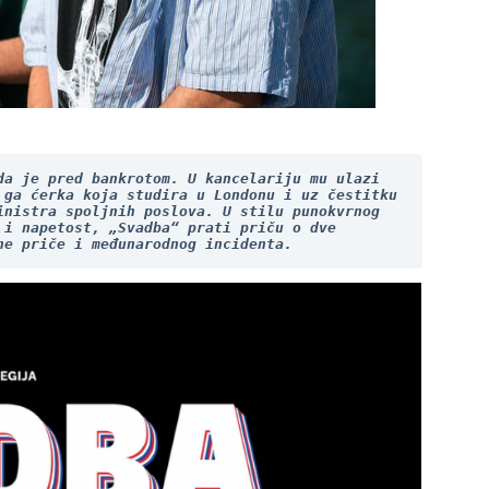
a je pred bankrotom. U kancelariju mu ulazi 
ga ćerka koja studira u Londonu i uz čestitku 
nistra spoljnih poslova. U stilu punokvrnog 
i napetost, „Svadba“ prati priču o dve 
ne priče i međunarodnog incidenta.