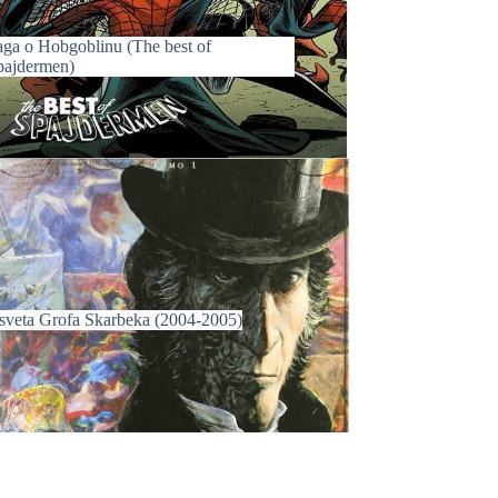
aga o Hobgoblinu (The best of
pajdermen)
sveta Grofa Skarbeka (2004-2005)