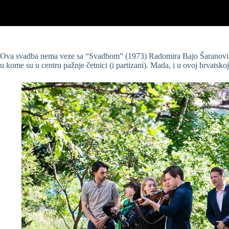
Ova svadba nema veze sa “Svadbom” (1973) Radomira Bajo Šaranović
u kome su u centru pažnje četnici (i partizani). Mada, i u ovoj hrvatsko