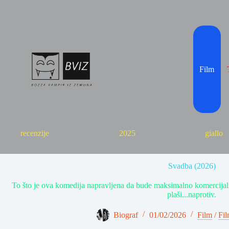
Skip
to
content
Film
recenzije
2025
giallo
Svadba (2026)
To što je ova komedija napravljena da bude maksimalno komercijaln
plaši...naprotiv.
Biograf
01/02/2026
Film
/
Fil