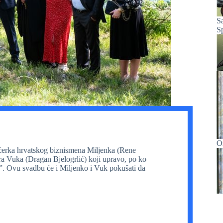
S
S
O
e ćerka hrvatskog biznismena Miljenka (Rene
ra Vuka (Dragan Bjelogrlić) koji upravo, po ko
e”. Ovu svadbu će i Miljenko i Vuk pokušati da