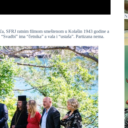
N
a, SFRJ ratnim filmom smeštenom u Kolašin 1943 godine a
j “Svadbi” ima “četnika” a vala i “ustaša”. Partizana nema.