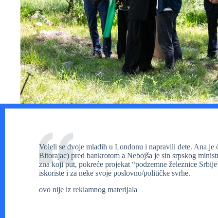
Voleli se dvoje mladih u Londonu i napravili dete. Ana j
Bitorajac) pred bankrotom a Nebojša je sin srpskog minist
zna koji put, pokreće projekat “podzemne železnice Srbij
iskoriste i za neke svoje poslovno/političke svrhe.
ovo nije iz reklamnog materijala