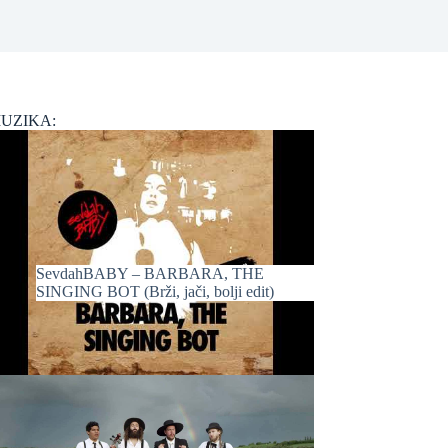
UZIKA:
SevdahBABY – BARBARA, THE
SINGING BOT (Brži, jači, bolji edit)