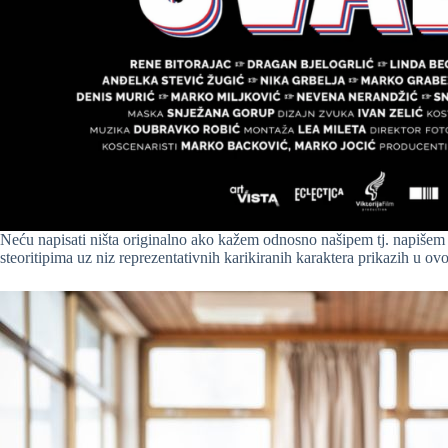
Neću napisati ništa originalno ako kažem odnosno našipem tj. napišem
steoritipima uz niz reprezentativnih karikiranih karaktera prikazih u ov