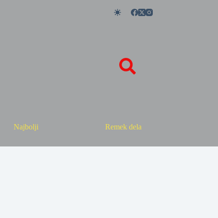
Najbolji
Remek dela