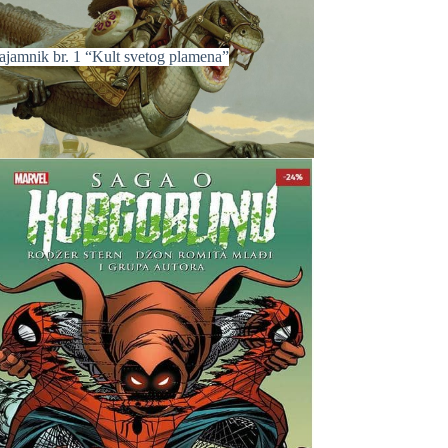
ajamnik br. 1 “Kult svetog plamena”