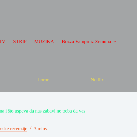
TV
STRIP
MUZIKA
Bozza Vampir iz Zemuna
horor
Netflix
a i što uspeva da nas zabavi ne treba da vas
mske recenzije
3 mins