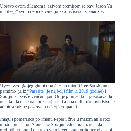
Upravo ovom dilemom i jezivom premisom se bavi Jason Yu
u “Sleep” svom debi ostvarenju kao režisera i scenariste.
Hyeon-soo (kojeg glumi tragično preminuli Lee Sun-kyun a
pamtimo ga iz
“Parasite” je najbolji film iz 2019 godine
) i
Soo-jin su sveže venčani par. On je glumac koji pokušava da
nekako da uspe na korejskoj sceni a ona radi računovodstvene
adminstrativne poslove u nekoj kompaniji.
Imaju i pomeranca po imenu Peper i žive u malom ali slatko
urađenom stanu. A onda se Soo-jin jedne noći iznenada
probudi jer pored nje u krevetu Hyeon-soo nešto mrmlja sebi