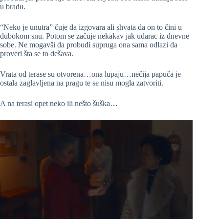
u bradu.
“Neko je unutra” čuje da izgovara ali shvata da on to čini u
dubokom snu. Potom se začuje nekakav jak udarac iz dnevne
sobe. Ne mogavši da probudi supruga ona sama odlazi da
proveri šta se to dešava.
Vrata od terase su otvorena…ona lupaju…nečija papuča je
ostala zaglavljena na pragu te se nisu mogla zatvoriti.
A na terasi opet neko ili nešto šuška…