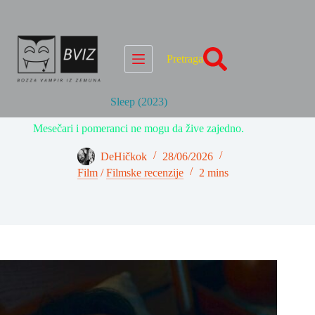
Skip
to
content
Pretraga
Sleep (2023)
Mesečari i pomeranci ne mogu da žive zajedno.
DeHičkok
28/06/2026
Film
/
Filmske recenzije
2 mins