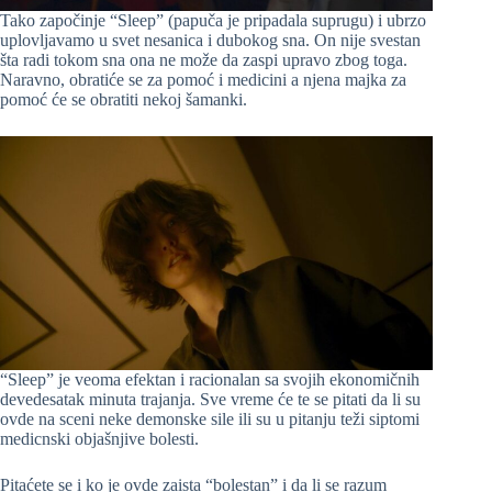
Tako započinje “Sleep” (papuča je pripadala suprugu) i ubrzo
uplovljavamo u svet nesanica i dubokog sna. On nije svestan
šta radi tokom sna ona ne može da zaspi upravo zbog toga.
Naravno, obratiće se za pomoć i medicini a njena majka za
pomoć će se obratiti nekoj šamanki.
“Sleep” je veoma efektan i racionalan sa svojih ekonomičnih
devedesatak minuta trajanja. Sve vreme će te se pitati da li su
ovde na sceni neke demonske sile ili su u pitanju teži siptomi
medicnski objašnjive bolesti.
Pitaćete se i ko je ovde zaista “bolestan” i da li se razum