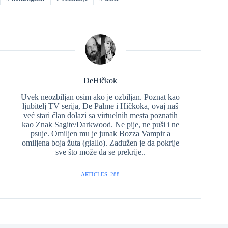
DeHičkok
Uvek neozbiljan osim ako je ozbiljan. Poznat kao
ljubitelj TV serija, De Palme i Hičkoka, ovaj naš
već stari član dolazi sa virtuelnih mesta poznatih
kao Znak Sagite/Darkwood. Ne pije, ne puši i ne
psuje. Omiljen mu je junak Bozza Vampir a
omiljena boja žuta (giallo). Zadužen je da pokrije
sve što može da se prekrije..
ARTICLES: 288