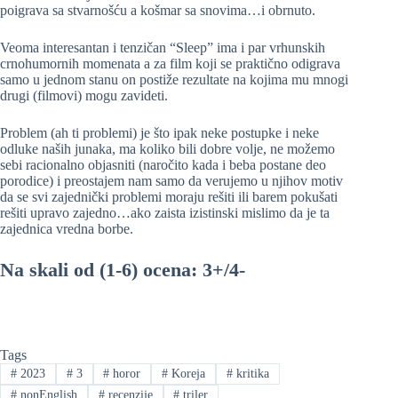
poigrava sa stvarnošću a košmar sa snovima…i obrnuto.
Veoma interesantan i tenzičan “Sleep” ima i par vrhunskih
crnohumornih momenata a za film koji se praktično odigrava
samo u jednom stanu on postiže rezultate na kojima mu mnogi
drugi (filmovi) mogu zavideti.
Problem (ah ti problemi) je što ipak neke postupke i neke
odluke naših junaka, ma koliko bili dobre volje, ne možemo
sebi racionalno objasniti (naročito kada i beba postane deo
porodice) i preostajem nam samo da verujemo u njihov motiv
da se svi zajednički problemi moraju rešiti ili barem pokušati
rešiti upravo zajedno…ako zaista izistinski mislimo da je ta
zajednica vredna borbe.
Na skali od (1-6) ocena: 3+/4-
Tags
#
2023
#
3
#
horor
#
Koreja
#
kritika
#
nonEnglish
#
recenzije
#
triler