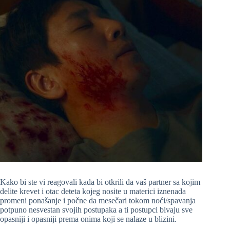
Kako bi ste vi reagovali kada bi otkrili da vaš partner sa kojim
delite krevet i otac deteta kojeg nosite u materici iznenada
promeni ponašanje i počne da mesečari tokom noći/spavanja
potpuno nesvestan svojih postupaka a ti postupci bivaju sve
opasniji i opasniji prema onima koji se nalaze u blizini.