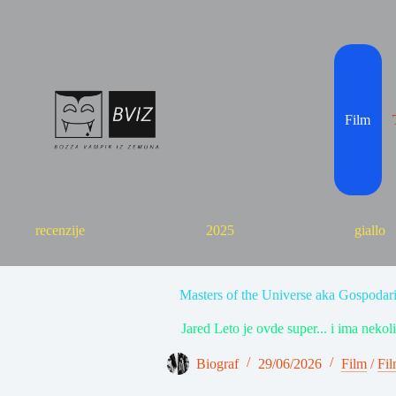
Skip
to
content
Film
recenzije
2025
giallo
Masters of the Universe aka Gospodari
Jared Leto je ovde super... i ima nekol
Biograf
29/06/2026
Film
/
Fil