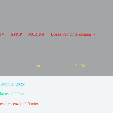
TV
STRIP
MUZIKA
Bozza Vampir iz Zemuna
horor
Netflix
 svemira (2026)
iko uspelih fora.
mske recenzije
3 mins