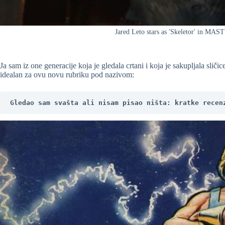
Jared Leto stars as 'Skeletor' in
Ja sam iz one generacije koja je gledala crtani i koja je sakupljala sliči
idealan za ovu novu rubriku pod nazivom:
Gledao sam svašta ali nisam pisao ništa: kratke recen