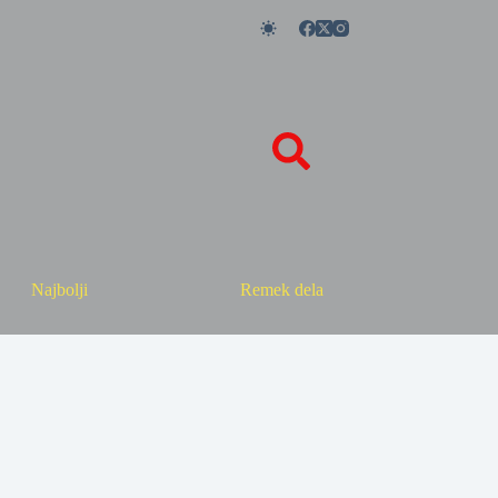
Najbolji
Remek dela