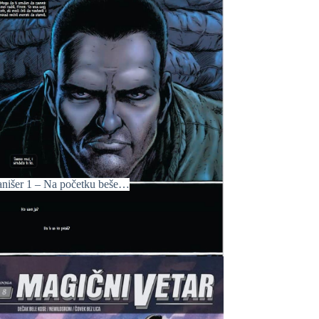
anišer 1 – Na početku beše…