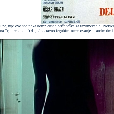
I ne, nije ovo sad neka kompleksna priča teška za razumevanje. Proble
na Trgu republike) da jednostavno izgubite interesovanje a samim tim i