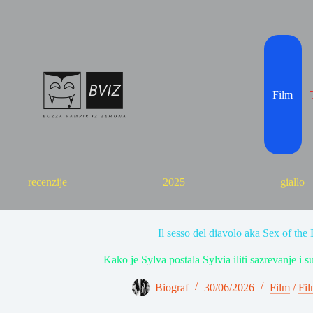
Skip
to
content
Film
recenzije
2025
giallo
Il sesso del diavolo aka Sex of the
Kako je Sylva postala Sylvia iliti sazrevanje i s
Biograf
30/06/2026
Film
/
Fil