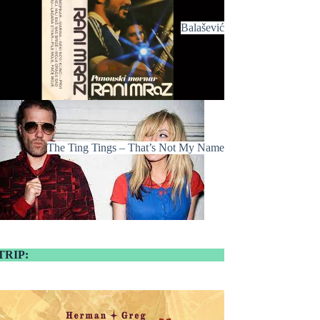
Balašević
The Ting Tings – That’s Not My Name
TRIP: