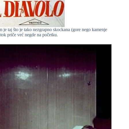
m je taj što je tako nezgrapno skockana (gore nego kamenje
 tok priče već negde na početku.