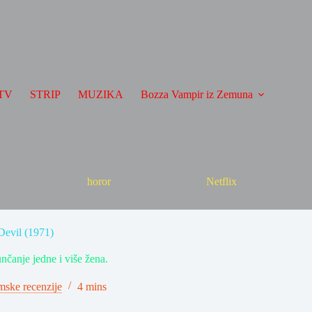
TV
STRIP
MUZIKA
Bozza Vampir iz Zemuna
horor
Netflix
 Devil (1971)
unčanje jedne i više žena.
mske recenzije
4 mins