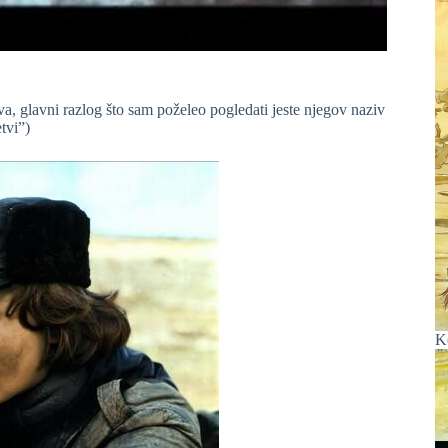
rva, glavni razlog što sam poželeo pogledati jeste njegov naziv
tvi”)
K