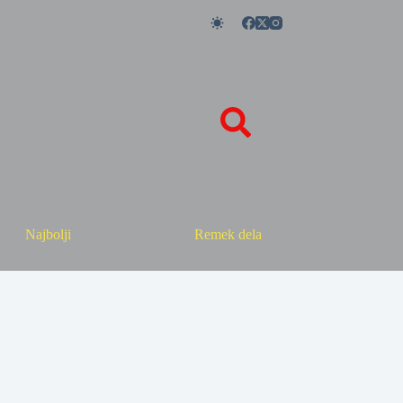
Najbolji
Remek dela