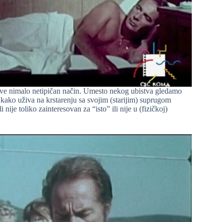
move nimalo netipičan način. Umesto nekog ubistva gledamo
 kako uživa na krstarenju sa svojim (starijim) suprugom
je toliko zainteresovan za “isto” ili nije u (fizičkoj)