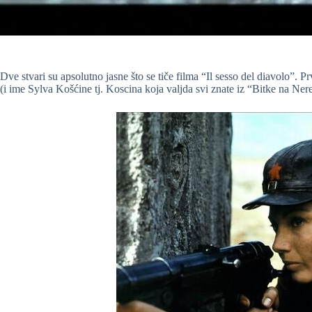
Dve stvari su apsolutno jasne što se tiče filma “Il sesso del diavolo”. P
(i ime Sylva Košćine tj. Koscina koja valjda svi znate iz “Bitke na Nere