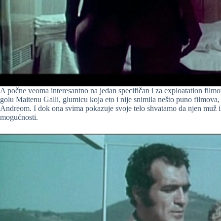
A počne veoma interesantno na jedan specifičan i za exploatation fil
golu Maitenu Galli, glumicu koja eto i nije snimila nešto puno filmova,
Andreom. I dok ona svima pokazuje svoje telo shvatamo da njen muž ili ni
mogućnosti.