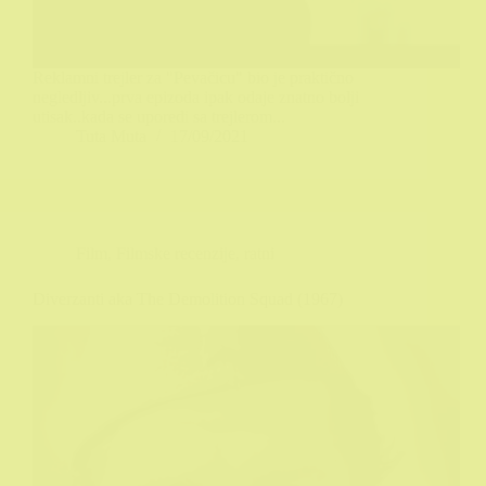
Reklamni trejler za "Pevačicu" bio je praktično
negledljiv...prva epizoda ipak odaje znatno bolji
utisak..kada se uporedi sa trejlerom...
Tuta Muta
17/09/2021
Film
,
Filmske recenzije
,
ratni
Diverzanti aka The Demolition Squad (1967)