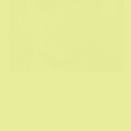
Krajnji cilj je uništenje aerodroma. Ovaj partizanski
Demolition Squad će uništiti sve što im smeta na
putu ka cilju...
Tuta Muta
17/01/2021
Film
,
Filmske recenzije
,
krimic