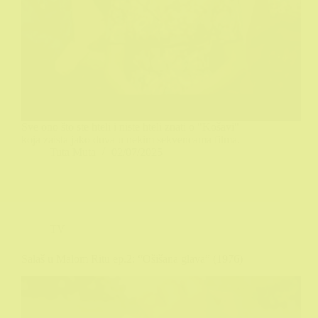
Sve ono što ste hteli i niste hteli znati o "Košavi"
koja zaista jako duva u nekim sekvencama filma.
Tuta Muta
02/07/2025
TV
Salaš u Malom Ritu ep.2: “Ošišana glava” (1976)