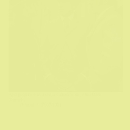
Ako pogledate ovu seriju saznaćete ko je bio Džek
Trbosek.
Biograf
07/07/2021