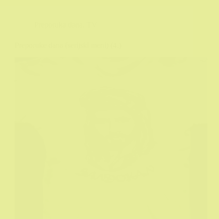
Preporuka dana
,
TV
Preporuke dana (serijski meni) (4.)