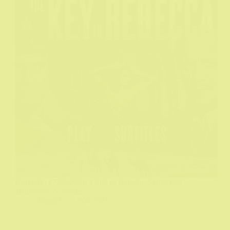
(četvrtak) 17.06.2021: Ključ za Rebeku, Senke nad
Balkanom, Autsajder
Biograf
17/06/2021