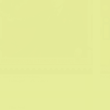
U susret novim pobedama...
Počin
ExBiograf
25/11/2023
Film
,
Vesti