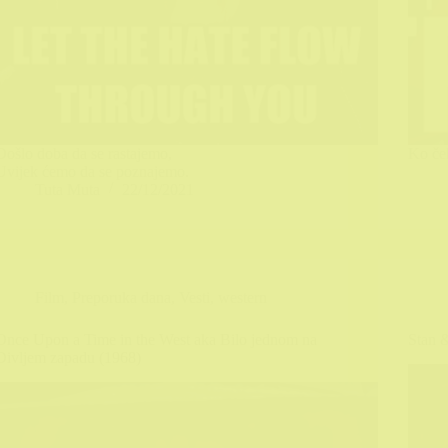
Došlo doba da se rastajemo,
Ko ček
Uvijek ćemo da se poznajemo.
Tuta Muta
22/12/2021
Film
,
Preporuka dana
,
Vesti
,
western
Once Upon a Time in the West aka Bilo jednom na
Stan &
Divljem zapadu (1968)