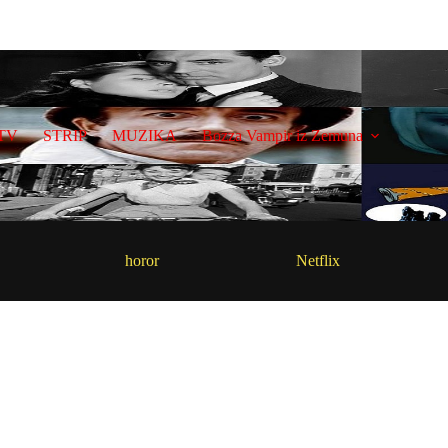
TV
STRIP
MUZIKA
Bozza Vampir iz Zemuna
horor
Netflix