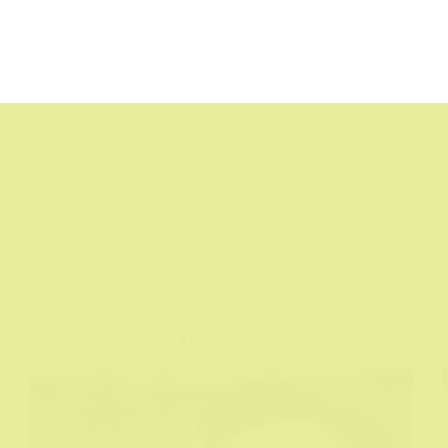
Vesti
Povratak Biograf-a aka Mandžurijski kandidat