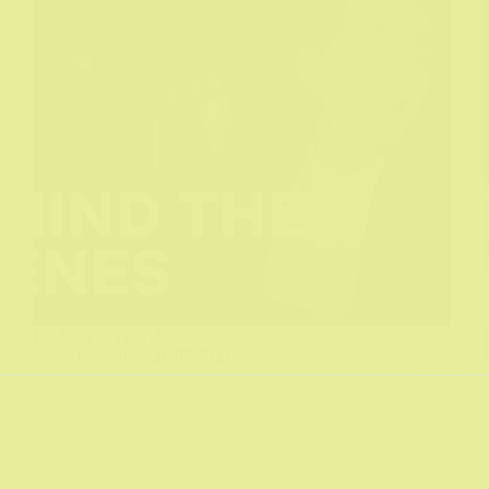
Ko čeka taj i dočeka...
Biograf
20/08/2021