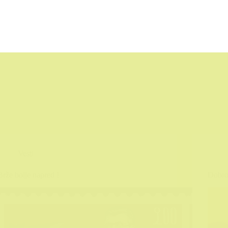
Vesti
Brže bolje napred !
Dobrod