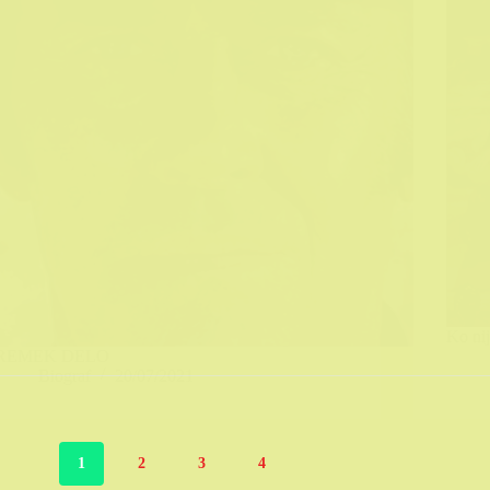
Ko nij
REMEK DELO
Biograf
20/07/2021
1
2
3
4