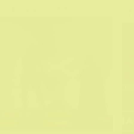
Box office ovog vikenda ali 1982 (03-05.12.1982)
Dunge
(2023)
U zagradama su zarade samo za taj vikend od