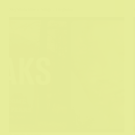
SkyShowtime u Srbiji…i regionu
A moglo je bolje....