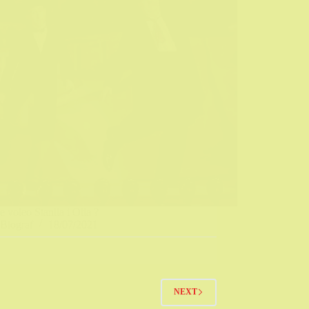
e voleo Stanlia i Olia ?
Biograf
18/07/2021
NEXT