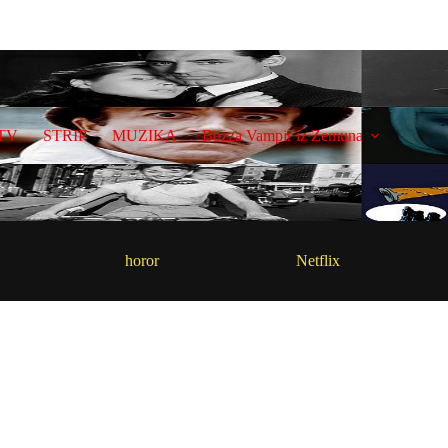
TV
STRIP
MUZIKA
Bozza Vampir iz Zemuna
horor
Netflix