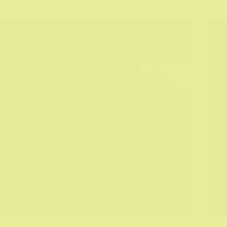
Mrak aka Darkling (2022)
A Star
Batalite duhove,demone i đavole...ono što ljudi
Beskra