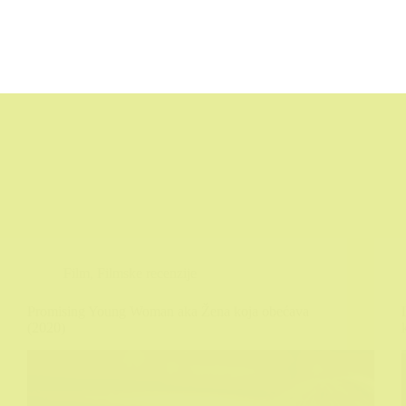
Film
,
Filmske recenzije
Promising Young Woman aka Žena koja obećava
(2020)