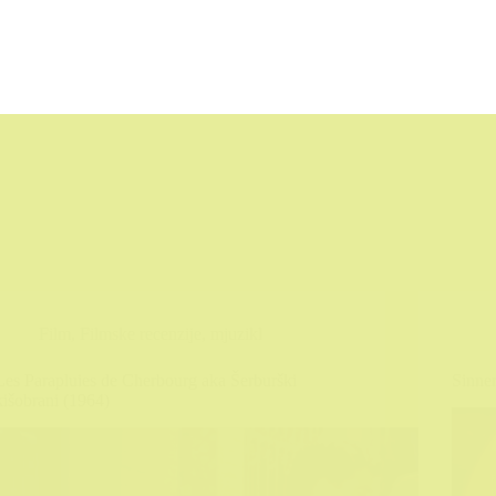
Film
,
Filmske recenzije
,
mjuzikl
Les Parapluies de Cherbourg aka Šerburški
Sinner
kišobrani (1964)