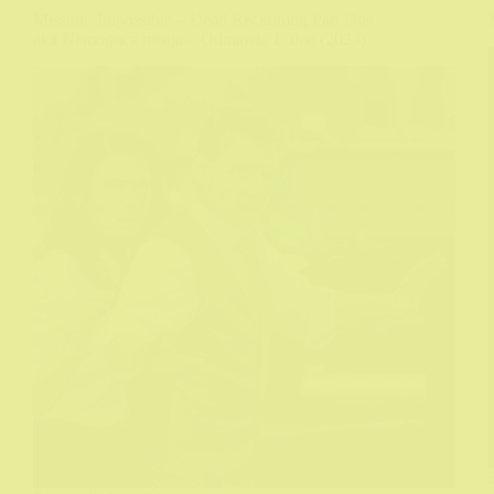
Mission: Impossible – Dead Reckoning Part One
aka Nemoguća misija – Odmazda 1. deo (2023)