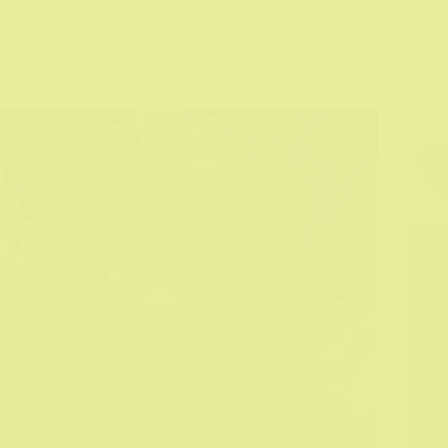
Drama
,
Film
,
Filmske recenzije
Anora (2024)
Justif
teksto