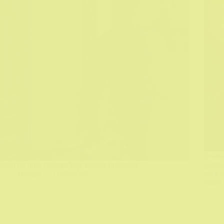
Svakak
Jedan od onih filmova koje morate pogledati...
godine
Biograf
11/08/2025
očekiv
videti