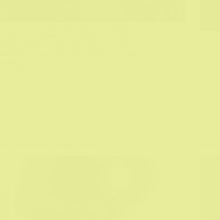
Anora je mlada egzotična igračica iz Bruklina koja
se, ubrzo po upoznavanju, udaje za Vanju, sina
...jed
ruskog oligarha. Kada vest stigne do Rusije,
mladoženjini roditelji kreću za Njujork, rešeni da
ponište brak.
Biograf
15/12/2024
TV
The Honourable Woman (2014)
Holdo