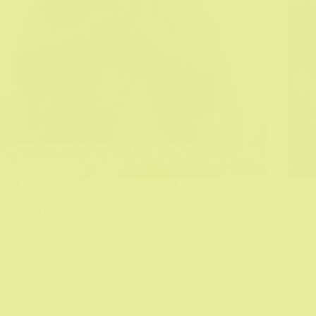
...dok se ruše gradovi...da li postoji bilo kakva
Prava 
nada...
svega
DeHičkok
24/08/2024
potenc
Drama
,
Film
,
Filmske recenzije
,
Horor