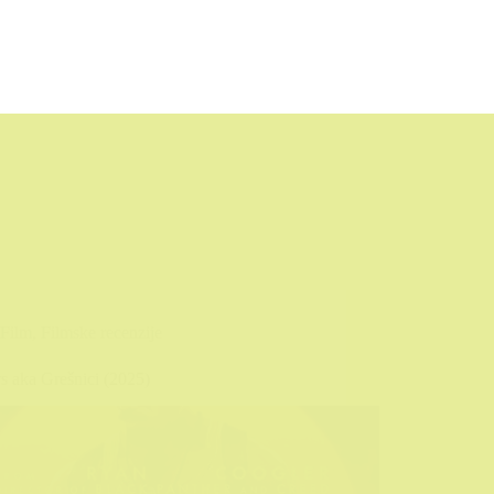
Film
,
Filmske recenzije
s aka Grešnici (2025)