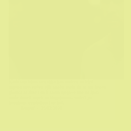
Kada sam birao ovu sliku kao vodeću za tekst
zapitao sam koliko njih uopšte može da se seti imena
glumca sa slike i da li zaista njegovo ime na špici
može doneti uspeh na blagajnama...sudeći po
trenutnim rezultatima i ne baš.
Biograf
25/02/2026