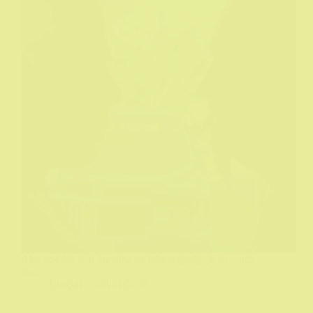
Ako pošalju Nik Devlina na tebe najbolje je da vratiš
dug.
Biograf
08/01/2026