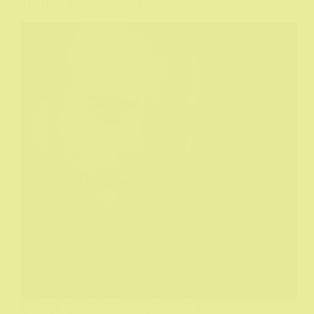
The Bank Job aka Pljačka (2008)
Ljubitelji tzv. heist filmova, dakle priča koji se bave