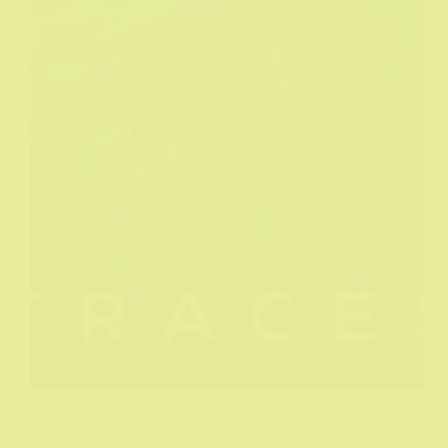
Ako ste u UK,serija je dostupna na BBC
iPlayer/BritBox..ako niste sami se snađite
DeHičkok
25/04/2026