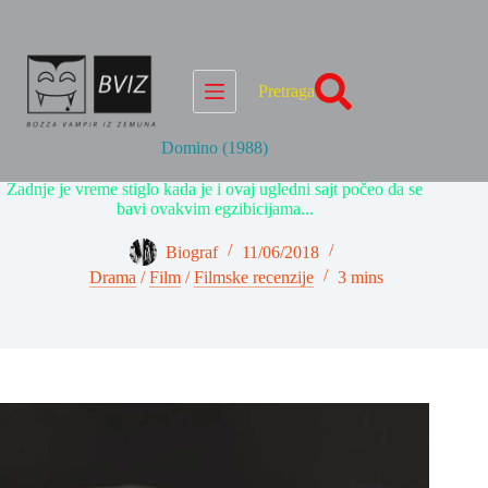
Skip
to
content
Pretraga
Domino (1988)
Zadnje je vreme stiglo kada je i ovaj ugledni sajt počeo da se
bavi ovakvim egzibicijama...
Biograf
11/06/2018
Drama
/
Film
/
Filmske recenzije
3 mins