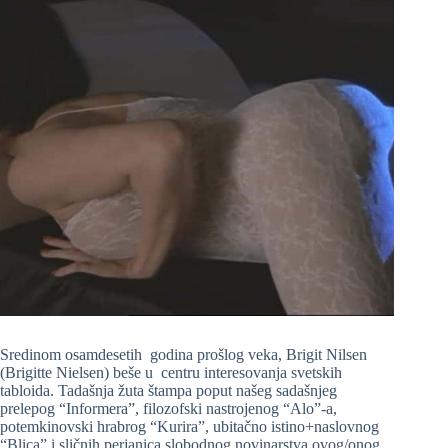
Sredinom osamdesetih godina prošlog veka, Brigit Nilsen
(Brigitte Nielsen) beše u centru interesovanja svetskih
tabloida. Tadašnja žuta štampa poput našeg sadašnjeg
prelepog “Informera”, filozofski nastrojenog “Alo”-a,
potemkinovski hrabrog “Kurira”, ubitačno istino+naslovnog
“Blica” i sličnih perjanica slobodnog novinarstva ovog/onog