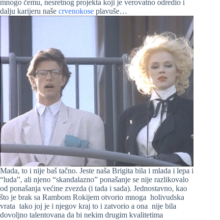
mnogo čemu, nesretnog projekta koji je verovatno odredio i
dalju karijeru naše
crvenokose
plavuše…
Mada, to i nije baš tačno. Jeste naša Brigita bila i mlada i lepa i
“luda”, ali njeno “skandalazno” ponašanje se nije razlikovalo
od ponašanja većine zvezda (i tada i sada). Jednostavno, kao
što je brak sa Rambom Rokijem otvorio mnoga holivudska
vrata tako joj je i njegov kraj to i zatvorio a ona nije bila
dovoljno talentovana da bi nekim drugim kvalitetima