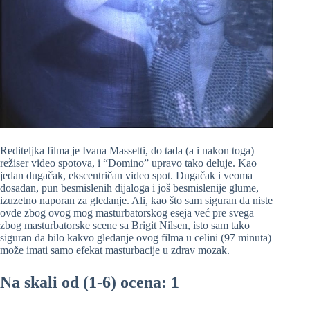
Rediteljka filma je Ivana Massetti, do tada (a i nakon toga)
režiser video spotova, i “Domino” upravo tako deluje. Kao
jedan dugačak, ekscentričan video spot. Dugačak i veoma
dosadan, pun besmislenih dijaloga i još besmislenije glume,
izuzetno naporan za gledanje. Ali, kao što sam siguran da niste
ovde zbog ovog mog masturbatorskog eseja već pre svega
zbog masturbatorske scene sa Brigit Nilsen, isto sam tako
siguran da bilo kakvo gledanje ovog filma u celini (97 minuta)
može imati samo efekat masturbacije u zdrav mozak.
Na skali od (1-6) ocena: 1