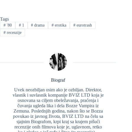
Tags
#
'80
#
1
#
drama
#
erotika
#
eurotrash
#
recenzije
Biograf
Uvek neozbiljan osim ako je ozbiljan. Direktor,
vlasnik i suvlasnik kompanije BVIZ LTD koja je
osnovana sa ciljem obeležavanja, praćenja i
čuvanja ugleda lika i dela Bozze Vampira iz
Zemuna. Poslednjih godina, nakon što se Bozza
povukao iz javnog života, BVIZ LTD na čelu sa
sjajnim Biografom, krpi kraj sa krajem pišući
recenzije onih filmova koje je, uglavnom, retko