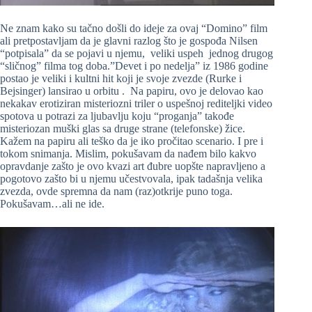
Ne znam kako su tačno došli do ideje za ovaj “Domino” film
ali pretpostavljam da je glavni razlog što je gospođa Nilsen
“potpisala” da se pojavi u njemu, veliki uspeh jednog drugog
“sličnog” filma tog doba.”Devet i po nedelja” iz 1986 godine
postao je veliki i kultni hit koji je svoje zvezde (Rurke i
Bejsinger) lansirao u orbitu . Na papiru, ovo je delovao kao
nekakav erotiziran misteriozni triler o uspešnoj rediteljki video
spotova u potrazi za ljubavlju koju “proganja” takođe
misteriozan muški glas sa druge strane (telefonske) žice.
Kažem na papiru ali teško da je iko pročitao scenario. I pre i
tokom snimanja. Mislim, pokušavam da nađem bilo kakvo
opravdanje zašto je ovo kvazi art đubre uopšte napravljeno a
pogotovo zašto bi u njemu učestvovala, ipak tadašnja velika
zvezda, ovde spremna da nam (raz)otkrije puno toga.
Pokušavam…ali ne ide.