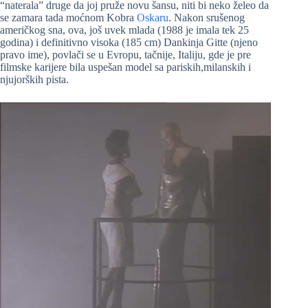
“naterala” druge da joj pruže novu šansu, niti bi neko želeo da
se zamara tada moćnom Kobra
Oskaru
. Nakon srušenog
američkog sna, ova, još uvek mlada (1988 je imala tek 25
godina) i definitivno visoka (185 cm) Dankinja Gitte (njeno
pravo ime), povlači se u Evropu, tačnije, Italiju, gde je pre
filmske karijere bila uspešan model sa pariskih,milanskih i
njujorških pista.