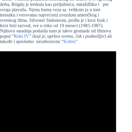
doba, Brigitu je tretirala kao preljubnicu, miraždžiku i pre
svega plavušu. Njena burna veza sa velikom (a u tom
trenutku i verovatno najvećom) zvezdom američkog i
svetskog filma, Silvester Staloneom, prošla je i kroz brak i
kroz brzi razvod, sve u roku od 19 meseci (1985-1987).
Njihova saradnja podarila nam je takve gromade od filmova
poput “
Roki IV
” (
koji je, uprkos svemu, čak i podnošljiv
) ali
takođe i apsolutno nezaboravnu “
Kobru
”