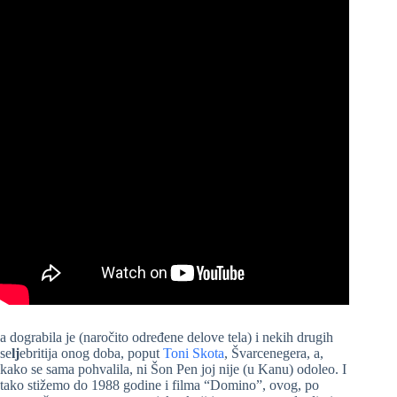
a dograbila je (naročito određene delove tela) i nekih drugih
se
lj
ebritija onog doba, poput
Toni Skota
, Švarcenegera, a,
kako se sama pohvalila, ni Šon Pen joj nije (u Kanu) odoleo. I
tako stižemo do 1988 godine i filma “Domino”, ovog, po