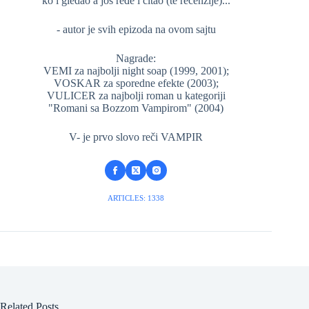
ko i gledao a još ređe i čitao (te recenzije)...
- autor je svih epizoda na ovom sajtu
Nagrade:
VEMI za najbolji night soap (1999, 2001);
VOSKAR za sporedne efekte (2003);
VULICER za najbolji roman u kategoriji
"Romani sa Bozzom Vampirom" (2004)
V- je prvo slovo reči VAMPIR
ARTICLES: 1338
Related Posts