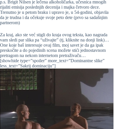
p.s. Brigit Nilsen je lečena alkoholičarka, učesnica mnogih
rijaliti emisija poslednjih decenija i majka četvoro dece.
Trenutno je u petom braku i upravo je, u 54-godini, objavila
da je trudna i da očekuje svoje peto dete (prvo sa sadašnjim
partnerom)
Za kraj, ako ste već stigli do kraja ovog teksta, kao nagrada
vam sledi par slika pa “uživajte” (tj, kliknite na donji link)…
One koje baš interesuje ovaj film, moj savet je da ga ipak
preskočite a do pojedinih scena možete stići jednostavnom
pretragom na nekom internetom pretraživaču…
[showhide type=”spoiler” more_text=”Dominantne slike”
less_text=”Sakrij dominaciju”]