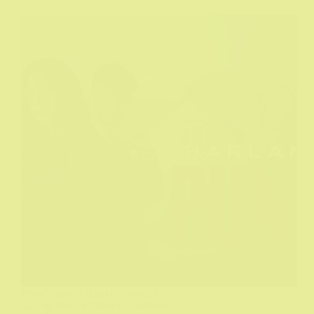
Pobeći negde, daleko, što dalje
Gde ne trebaju pilule za spavanje