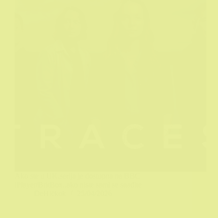
Ako ste u UK,serija je dostupna na BBC
iPlayer/BritBox..ako niste sami se snađite
DeHičkok
25/04/2026