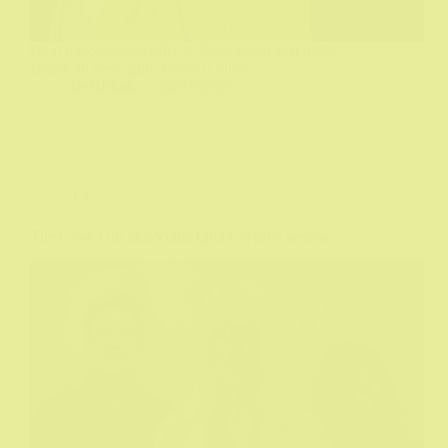
Ovaj melodramski triler iz Velsa dobar je u melo
Drami ali često gubi konce u trileru...
DeHičkok
26/03/2026
TV
The Crow Girl aka Vrana (2025-?) prva sezona