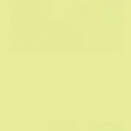
Ima nešto u Luther-u što ga čini neodoljivim. Ne boji
se svoje pretencioznosti, naprotiv, stalno je nabija na
nos publici. Od samog početka.
DeHičkok
19/02/2026
TV
His & Hers aka Negova priča, njena priča (2026)