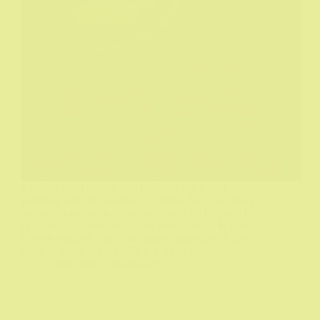
u jednoj sceni otkriće se da je lisica sama sebi
pregrizla šapu da bi utekla iz zamke. Šta će se desiti
sa lisicom saznaćete na samom kraju što ne znači da
će te dobiti i odgovore baš na svako pitanje koje će
te ovde postaviti...pa i ono najjednostavnije "Kako u
stvari to zaista funkcioniše tj. koja su pravila?"
DeHičkok
05/04/2026