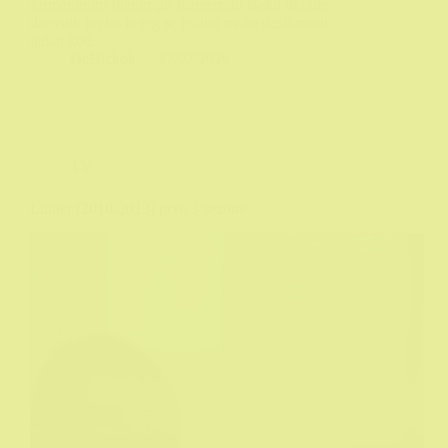
šarmantnom filantropu Kameronu Beku ukrade
dnevnik preko kojeg se jedino može dešifrovati
jedan kod.
DeHičkok
27/02/2026
TV
Luther (2010-2013) prve 3 sezone