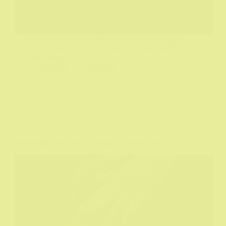
U ovoj mračno-humorističnoj seriji, ljubavni trougao
između troje odraslih u krizi srednjih godina dovodi
do smrti jednog od njih.
DeHičkok
21/04/2026
TV
Something Very Bad Is Going to Happen (2026)