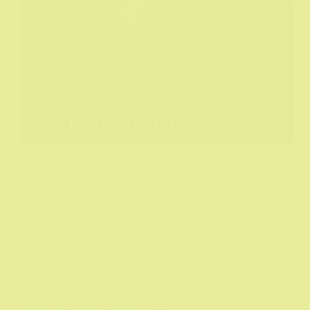
Viša inspektorka Džanet Kilbern i psihoterapeutkinja
dr Sofija Krejven udružuju snage kako bi pronašle
ubicu mladića. Istraga vodi Džanet i Sofiju u opasan
svet zlostavljanja i ubistava.
DeHičkok
12/03/2026
TV
The Iris Affair aka Afera Iris (2025)