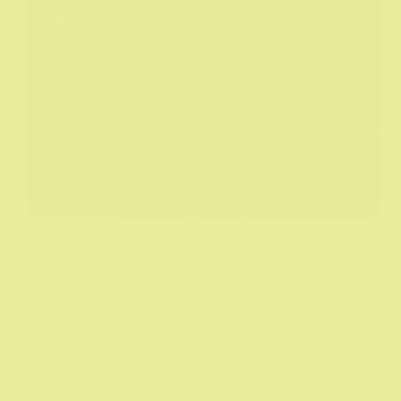
Barry Berkman je plaćeni ubica koji otkriva strast ka
glumačkoj profesiji.
DeHičkok
30/01/2026
TV
Run Away aka Pobegli (2026)