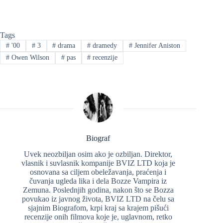
Tags
#
'00
#
3
#
drama
#
dramedy
#
Jennifer Aniston
#
Owen Wilson
#
pas
#
recenzije
Biograf
Uvek neozbiljan osim ako je ozbiljan. Direktor,
vlasnik i suvlasnik kompanije BVIZ LTD koja je
osnovana sa ciljem obeležavanja, praćenja i
čuvanja ugleda lika i dela Bozze Vampira iz
Zemuna. Poslednjih godina, nakon što se Bozza
povukao iz javnog života, BVIZ LTD na čelu sa
sjajnim Biografom, krpi kraj sa krajem pišući
recenzije onih filmova koje je, uglavnom, retko