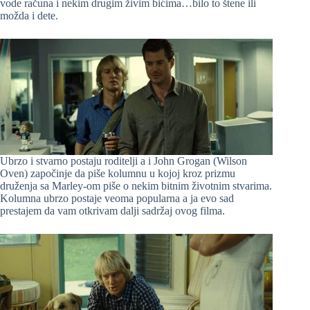
vode računa i nekim drugim živim bićima…bilo to štene ili
možda i dete.
Ubrzo i stvarno postaju roditelji a i John Grogan (Wilson
Oven) započinje da piše kolumnu u kojoj kroz prizmu
druženja sa Marley-om piše o nekim bitnim životnim stvarima.
Kolumna ubrzo postaje veoma popularna a ja evo sad
prestajem da vam otkrivam dalji sadržaj ovog filma.