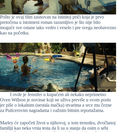
Pošto je ovaj film zasnovan na istinitoj priči koja je prvo
pretočena u istoimeni roman razumljivo je što nije bilo
moguće sve ostane tako vedro i veselo i pre svega neobavezno
kao na početku.
I ovde je Jennifer u kupaćem ali nekako neprimetno
Oven Willson je novinar koji ne uživa previše u svom poslu
jer piše o lokalnim (nestala mačka) stvarima a srce mu čezne
za Pulicerovim nagradama i važnim bitnim reportažama.
Marley će započeti život u njihovoj, u tom trenutku, dvočlanoj
familiji kao neka vrsta testa da li su u stanju da osim o sebi