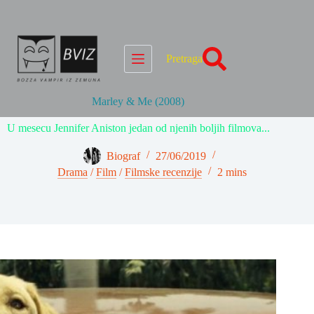
Skip
to
content
Pretraga
Marley & Me (2008)
U mesecu Jennifer Aniston jedan od njenih boljih filmova...
Biograf
27/06/2019
Drama
/
Film
/
Filmske recenzije
2 mins