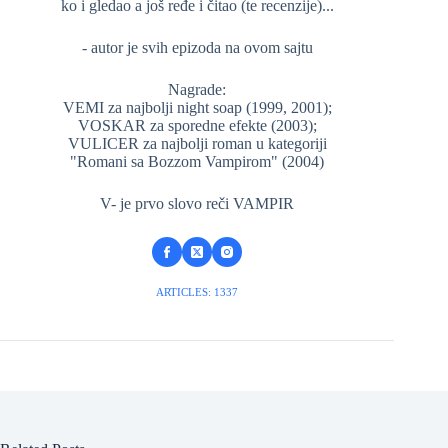
ko i gledao a još ređe i čitao (te recenzije)...
- autor je svih epizoda na ovom sajtu
Nagrade:
VEMI za najbolji night soap (1999, 2001);
VOSKAR za sporedne efekte (2003);
VULICER za najbolji roman u kategoriji
"Romani sa Bozzom Vampirom" (2004)
V- je prvo slovo reči VAMPIR
ARTICLES: 1337