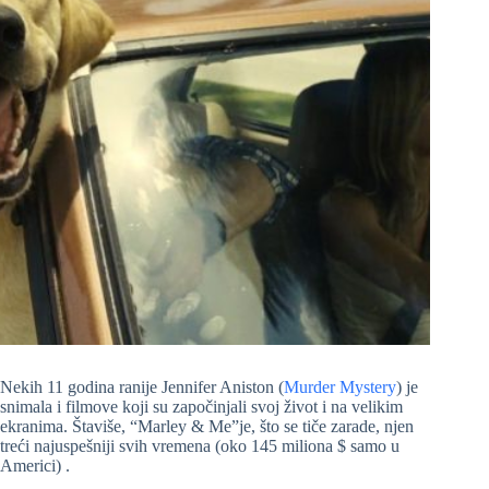
Nekih 11 godina ranije Jennifer Aniston (
Murder Mystery
) je
snimala i filmove koji su započinjali svoj život i na velikim
ekranima. Štaviše, “Marley & Me”je, što se tiče zarade, njen
treći najuspešniji svih vremena (oko 145 miliona $ samo u
Americi) .