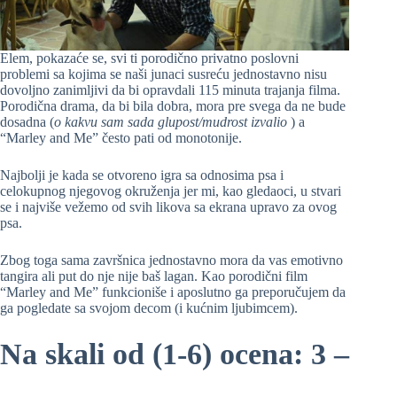
Elem, pokazaće se, svi ti porodično privatno poslovni
problemi sa kojima se naši junaci susreću jednostavno nisu
dovoljno zanimljivi da bi opravdali 115 minuta trajanja filma.
Porodična drama, da bi bila dobra, mora pre svega da ne bude
dosadna (
o kakvu sam sada glupost/mudrost izvalio
) a
“Marley and Me” često pati od monotonije.
Najbolji je kada se otvoreno igra sa odnosima psa i
celokupnog njegovog okruženja jer mi, kao gledaoci, u stvari
se i najviše vežemo od svih likova sa ekrana upravo za ovog
psa.
Zbog toga sama završnica jednostavno mora da vas emotivno
tangira ali put do nje nije baš lagan. Kao porodični film
“Marley and Me” funkcioniše i aposlutno ga preporučujem da
ga pogledate sa svojom decom (i kućnim ljubimcem).
Na skali od (1-6) ocena: 3 –