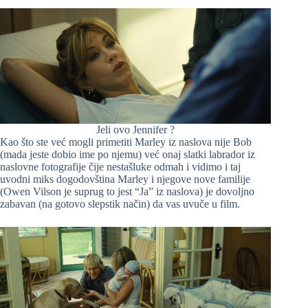
Jeli ovo Jennifer ?
Kao što ste već mogli primetiti Marley iz naslova nije Bob
(mada jeste dobio ime po njemu) već onaj slatki labrador iz
naslovne fotografije čije nestašluke odmah i vidimo i taj
uvodni miks dogodovština Marley i njegove nove familije
(Owen Vilson je suprug to jest “Ja” iz naslova) je dovoljno
zabavan (na gotovo slepstik način) da vas uvuče u film.