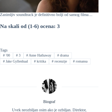
Zanimljiv soundtrack je definitivno bolji od samog filma…
Na skali od (1-6) ocena: 3
Tags
#
'00
#
3
#
Anne Hathaway
#
drama
#
Jake Gyllenhaal
#
kritika
#
recenzije
#
romansa
Biograf
Uvek neozbiljan osim ako je ozbiljan. Direktor,