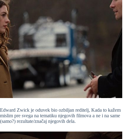
Edward Zwick je oduvek bio ozbiljan reditelj, Kada to kažem
mislim pre svega na tematiku njegovih filmova a ne i na same
(samo?) rezultate/značaj njegovih dela.