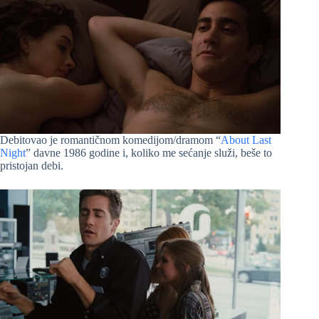
Debitovao je romantičnom komedijom/dramom “
About Last
Night
” davne 1986 godine i, koliko me sećanje služi, beše to
pristojan debi.