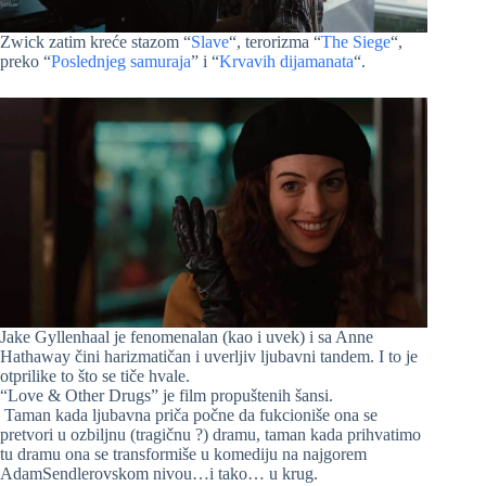
Zwick zatim kreće stazom “
Slave
“, terorizma “
The Siege
“,
preko “
Poslednjeg samuraja
” i “
Krvavih dijamanata
“.
Jake Gyllenhaal je fenomenalan (kao i uvek) i sa Anne
Hathaway čini harizmatičan i uverljiv ljubavni tandem. I to je
otprilike to što se tiče hvale.
“Love & Other Drugs” je film propuštenih šansi.
Taman kada ljubavna priča počne da fukcioniše ona se
pretvori u ozbiljnu (tragičnu ?) dramu, taman kada prihvatimo
tu dramu ona se transformiše u komediju na najgorem
AdamSendlerovskom nivou…i tako… u krug.