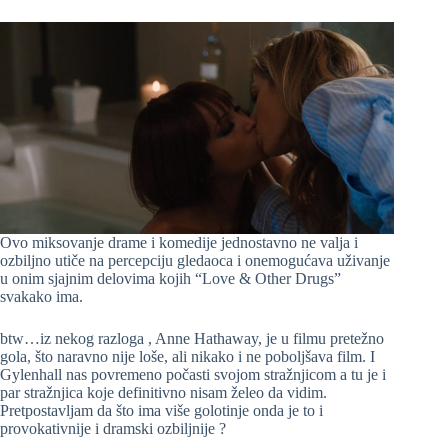
Ovo miksovanje drame i komedije jednostavno ne valja i
ozbiljno utiče na percepciju gledaoca i onemogućava uživanje
u onim sjajnim delovima kojih “Love & Other Drugs”
svakako ima.
btw…iz nekog razloga , Anne Hathaway, je u filmu pretežno
gola, što naravno nije loše, ali nikako i ne poboljšava film. I
Gylenhall nas povremeno počasti svojom stražnjicom a tu je i
par stražnjica koje definitivno nisam želeo da vidim.
Pretpostavljam da što ima više golotinje onda je to i
provokativnije i dramski ozbiljnije ?