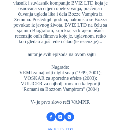
vlasnik i suvlasnik kompanije BVIZ LTD koja je
osnovana sa ciljem obeležavanja, praćenja i
čuvanja ugleda lika i dela Bozze Vampira iz
Zemuna. Poslednjih godina, nakon što se Bozza
povukao iz javnog života, BVIZ LTD na čelu sa
sjajnim Biografom, krpi kraj sa krajem pišući
recenzije onih filmova koje je, uglavnom, retko
ko i gledao a još ređe i čitao (te recenzije)...
- autor je svih epizoda na ovom sajtu
Nagrade:
VEMI za najbolji night soap (1999, 2001);
VOSKAR za sporedne efekte (2003);
VULICER za najbolji roman u kategoriji
"Romani sa Bozzom Vampirom" (2004)
V- je prvo slovo reči VAMPIR
ARTICLES: 1339