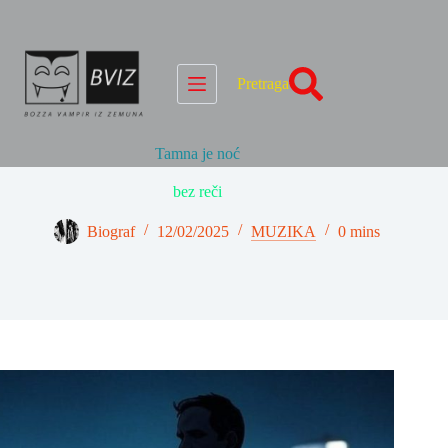
Skip
to
content
Pretraga
Tamna je noć
bez reči
Biograf
12/02/2025
MUZIKA
0 mins