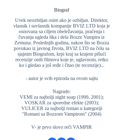
Biograf
Uvek neozbiljan osim ako je ozbiljan. Direktor,
vlasnik i suvlasnik kompanije BVIZ LTD koja je
osnovana sa ciljem obeležavanja, praćenja i
čuvanja ugleda lika i dela Bozze Vampira iz
Zemuna. Poslednjih godina, nakon što se Bozza
povukao iz javnog života, BVIZ LTD na čelu sa
sjajnim Biografom, krpi kraj sa krajem pišući
recenzije onih filmova koje je, uglavnom, retko
ko i gledao a još ređe i čitao (te recenzije)...
- autor je svih epizoda na ovom sajtu
Nagrade:
VEMI za najbolji night soap (1999, 2001);
VOSKAR za sporedne efekte (2003);
VULICER za najbolji roman u kategoriji
"Romani sa Bozzom Vampirom" (2004)
V- je prvo slovo reči VAMPIR