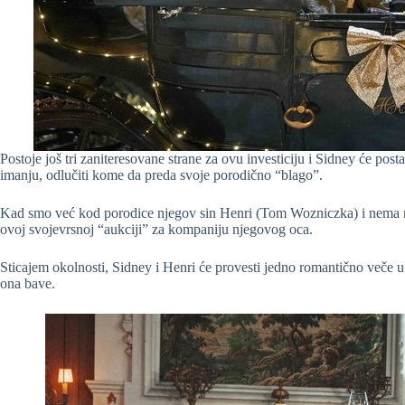
Postoje još tri zaniteresovane strane za ovu investiciju i Sidney će po
imanju, odlučiti kome da preda svoje porodično “blago”.
Kad smo već kod porodice njegov sin Henri (Tom Wozniczka) i nema nek
ovoj svojevrsnoj “aukciji” za kompaniju njegovog oca.
Sticajem okolnosti, Sidney i Henri će provesti jedno romantično veče u 
ona bave.