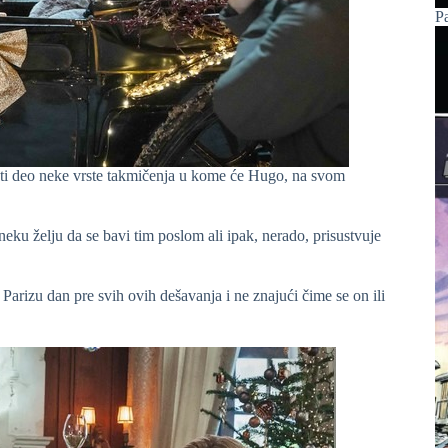
P
stati deo neke vrste takmičenja u kome će Hugo, na svom
u želju da se bavi tim poslom ali ipak, nerado, prisustvuje
Parizu dan pre svih ovih dešavanja i ne znajući čime se on ili