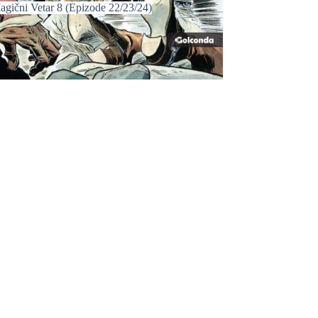
agični Vetar 8 (Epizode 22/23/24)