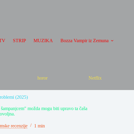
TV
STRIP
MUZIKA
Bozza Vampir iz Zemuna
horor
Netflix
roblemi (2025)
sa šampanjcem" možda mogu biti upravo ta čaša
ovoljna.
lmske recenzije
1 min