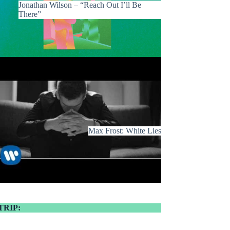
Jonathan Wilson – “Reach Out I’ll Be
There”
Max Frost: White Lies
TRIP: