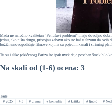
Mada ne naročito kvalitetan “Penušavi problemi” imaju dovoljno dobr
jednu, ako ništa drugo, pristojnu zabavu ako ste baš u fazonu da ovih d
božićne/novogodišnje filmove kojima su pojedini kanali i striming pla
Tu su i slike (okićenog) Pariza što ipak uvek daje poseban šmek bilo k
Na skali od (1-6) ocena: 3
Tags
#
2025
#
3
#
drama
#
komedija
#
kritika
#
ljubić
#
Netf