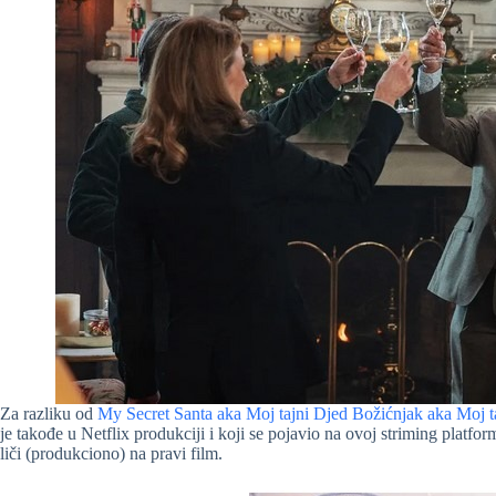
Za razliku od
My Secret Santa aka Moj tajni Djed Božićnjak aka Moj
je takođe u Netflix produkciji i koji se pojavio na ovoj striming platf
liči (produkciono) na pravi film.