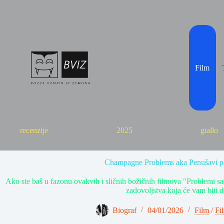
Skip
to
content
Film
recenzije
2025
giallo
Champagne Problems aka Penušavi p
Ako ste baš u fazonu ovakvih i sličnih božičnih filmova "Problemi 
zadovoljstva koja će vam biti d
Biograf
04/01/2026
Film
/
Fi