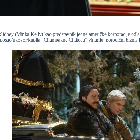
Sidney (Minka Kelly) kao predstavnik jedne američke korporacije odlaz
posao/ugovor/kupila “Champagne Château” vinariju, porodični biznis 