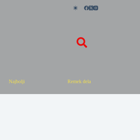
Najbolji
Remek dela