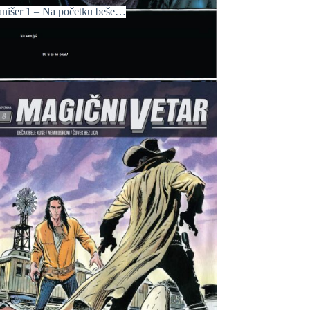
anišer 1 – Na početku beše…