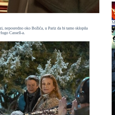
Ma
i, neposredno oko Božića, u Pariz da bi tamo sklopila
Hugo Cassell-a.