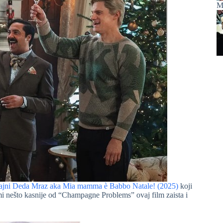
M
 tajni Deda Mraz aka Mia mamma è Babbo Natale! (2025)
koji
ormi nešto kasnije od “Champagne Problems” ovaj film zaista i