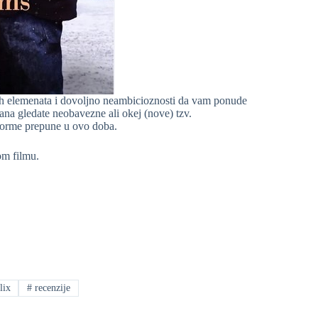
ih elemenata i dovoljno neambicioznosti da vam ponude
ana gledate neobavezne ali okej (nove) tzv.
tforme prepune u ovo doba.
om filmu.
lix
#
recenzije