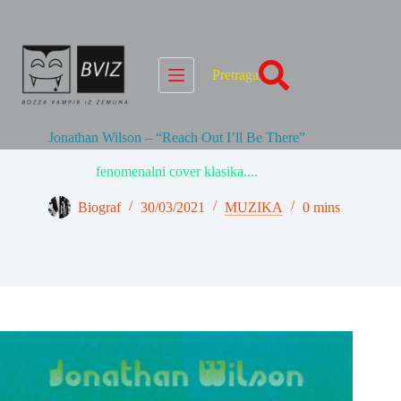
Skip
to
content
Pretraga
Jonathan Wilson – “Reach Out I’ll Be There”
fenomenalni cover klasika....
Biograf
30/03/2021
MUZIKA
0 mins