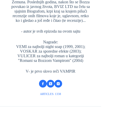
Zemuna. Poslednjih godina, nakon što se Bozza
povukao iz javnog života, BVIZ LTD na čelu sa
sjajnim Biografom, krpi kraj sa krajem pišući
recenzije onih filmova koje je, uglavnom, retko
ko i gledao a još ređe i čitao (te recenzije)...
- autor je svih epizoda na ovom sajtu
Nagrade:
VEMI za najbolji night soap (1999, 2001);
VOSKAR za sporedne efekte (2003);
VULICER za najbolji roman u kategoriji
"Romani sa Bozzom Vampirom" (2004)
V- je prvo slovo reči VAMPIR
ARTICLES: 1338