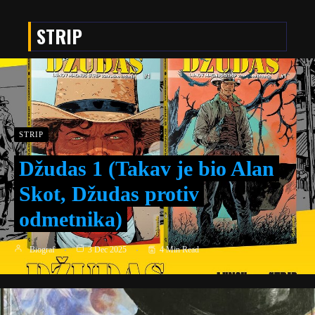
STRIP
STRIP
Džudas 1 (Takav je bio Alan
Skot, Džudas protiv
odmetnika)
Biograf
3 Dec 2025
4 Min Read