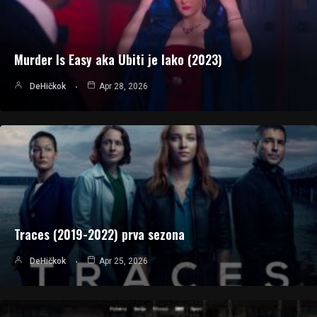
Murder Is Easy aka Ubiti je lako (2023)
DeHičkok
Apr 28, 2026
Traces (2019-2022) prva sezona
DeHičkok
Apr 25, 2026