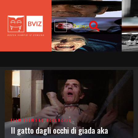
Skip
to
content
Pretraga
FILM
FILMSKE RECENZIJE
Il gatto dagli occhi di giada aka