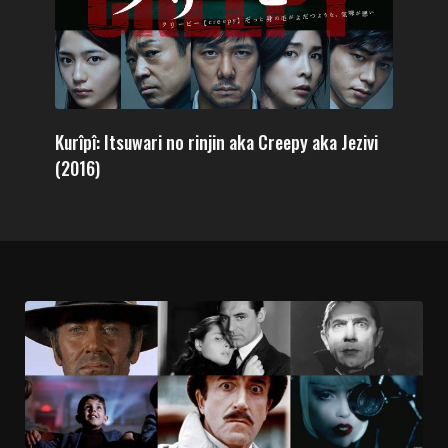
Kurîpî: Itsuwari no rinjin aka Creepy aka Jezivi
(2016)