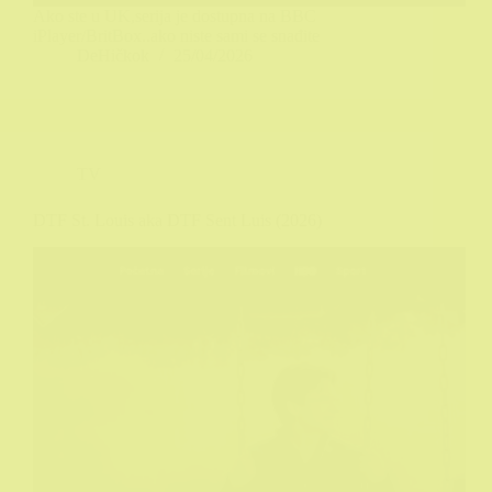
Ako ste u UK,serija je dostupna na BBC
iPlayer/BritBox..ako niste sami se snađite
DeHičkok
25/04/2026
TV
DTF St. Louis aka DTF Sent Luis (2026)