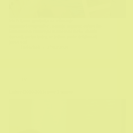
Iris Nikson, genijalka za rešavanje
zagonetki/enigmatike , postaje begunac nakon što
šarmantnom filantropu Kameronu Beku ukrade
dnevnik preko kojeg se jedino može dešifrovati
jedan kod.
DeHičkok
27/02/2026
TV
Luther (2010-2013) prve 3 sezone