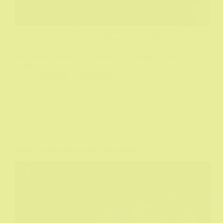
Beket Redfelou (Glen Pauel) pripada radničkoj klasi
i pri rođenju odbačen je od strane svoje neobično
bogate porodice. On ne preza ni od čega kako bi
povratio nasledstvo - bez obzira na to koliko mu se
rođaka nađe na putu.
DeHičkok
06/05/2026
TV
Murder Is Easy aka Ubiti je lako (2023)