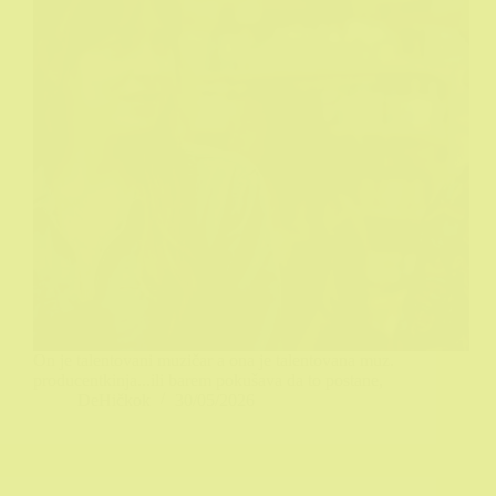
On je talentovani muzičar a ona je talentovana muz.
producentkinja...ili barem pokušava da to postane,
DeHičkok
30/05/2026