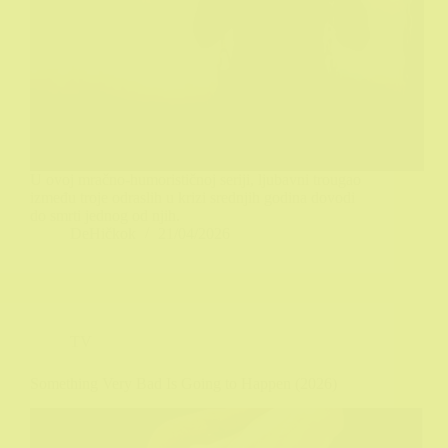
U ovoj mračno-humorističnoj seriji, ljubavni trougao
između troje odraslih u krizi srednjih godina dovodi
do smrti jednog od njih.
DeHičkok
21/04/2026
TV
Something Very Bad Is Going to Happen (2026)