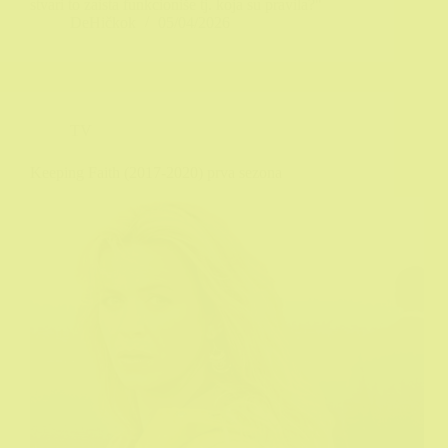
stvari to zaista funkcioniše tj. koja su pravila?"
DeHičkok
05/04/2026
TV
Keeping Faith (2017-2020) prva sezona