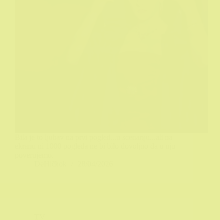
Bila je to ljubav na prvi pogled...u scenariju...ali na
ekranu ni 1000 pogleda ne bi bilo dovoljno da u nju
poverujemo.
DeHičkok
28/04/2026
TV