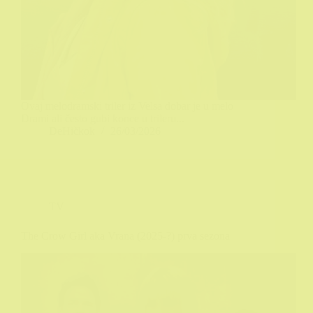
Ovaj melodramski triler iz Velsa dobar je u melo
Drami ali često gubi konce u trileru...
DeHičkok
26/03/2026
TV
The Crow Girl aka Vrana (2025-?) prva sezona