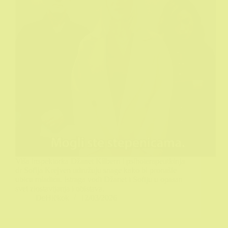
Viša inspektorka Džanet Kilbern i psihoterapeutkinja
dr Sofija Krejven udružuju snage kako bi pronašle
ubicu mladića. Istraga vodi Džanet i Sofiju u opasan
svet zlostavljanja i ubistava.
DeHičkok
12/03/2026