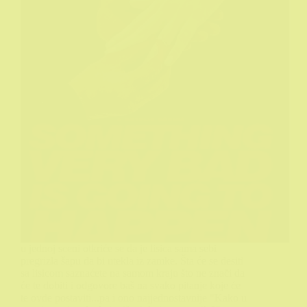
u jednoj sceni otkriće se da je lisica sama sebi
pregrizla šapu da bi utekla iz zamke. Šta će se desiti
sa lisicom saznaćete na samom kraju što ne znači da
će te dobiti i odgovore baš na svako pitanje koje će
te ovde postaviti...pa i ono najjednostavnije "Kako u