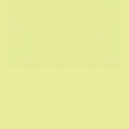
Na sajtu Rotten Tomatoes ova serija o kultu koji
maltretira decu ima ocenu od 90% na osnovu 18
recenzija. Svašta!
DeHičkok
30/03/2025
TV
Paradise (2025-?)