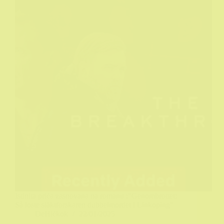
Istinita priča zasnovana na romanu :"Genombrottet:
Så löste släktforskaren dubbelmordet i Linköping"
DeHičkok
22/01/2025