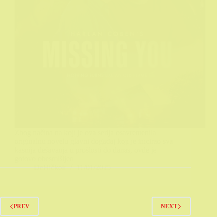
Zbog načina na koji je ova serija osavremenila
originalnu novelu glavni događaj koji je inicirao sva
kasnija dešavanja u prošlosti do danas, ovde je
gotovo obesmišljen
DeHičkok
11/01/2025
PREV
NEXT