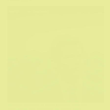
Relativno zanimljiva ali ne baš kvalitetna serija koja
nema mnogo toga originalnog da ponudi...mada,