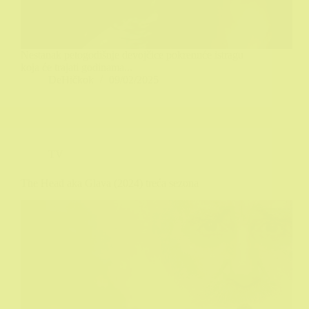
Nestanak petogodišnje devojčice pokrenuće istragu
koja će trajati godinama...
DeHičkok
09/02/2025
TV
The Head aka Glava (2024) treća sezona