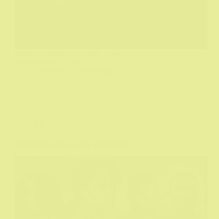
Neke od epizoda je napisala i režirala i
Shyamalanova ćerka.
DeHičkok
19/01/2025
TV
Missing You aka Groblje živih (2025)