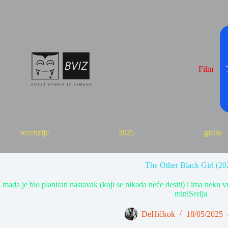
Skip
to
content
Film
recenzije
2025
giallo
The Other Black Girl (20
mada je bio planiran nastavak (koji se nikada neće desiti) i ima neku 
miniSerija
DeHičkok
18/05/2025