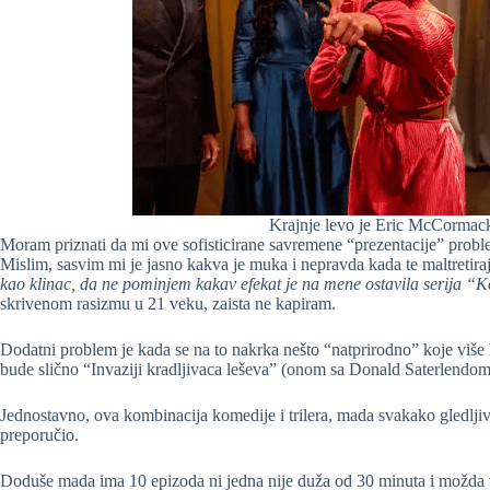
Krajnje levo je Eric McCormack t
Moram priznati da mi ove sofisticirane savremene “prezentacije” proble
Mislim, sasvim mi je jasno kakva je muka i nepravda kada te maltretira
kao klinac, da ne pominjem kakav efekat je na mene ostavila serija “Ko
skrivenom rasizmu u 21 veku, zaista ne kapiram.
Dodatni problem je kada se na to nakrka nešto “natprirodno” koje više l
bude slično “Invaziji kradljivaca leševa” (onom sa Donald Saterlendom
Jednostavno, ova kombinacija komedije i trilera, mada svakako gledljivo i 
preporučio.
Doduše mada ima 10 epizoda ni jedna nije duža od 30 minuta i možda v