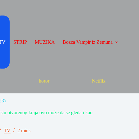
TV
STRIP
MUZIKA
Bozza Vampir iz Zemuna
horor
Netflix
23)
vrstu otvorenog kraja ovo može da se gleda i kao
TV
2 mins