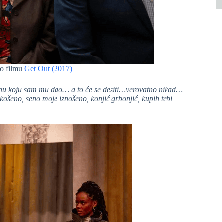
 o filmu
Get Out (2017)
enu koju sam mu dao… a to će se desiti…verovatno nikad…
okošeno, seno moje iznošeno, konjić grbonjić, kupih tebi