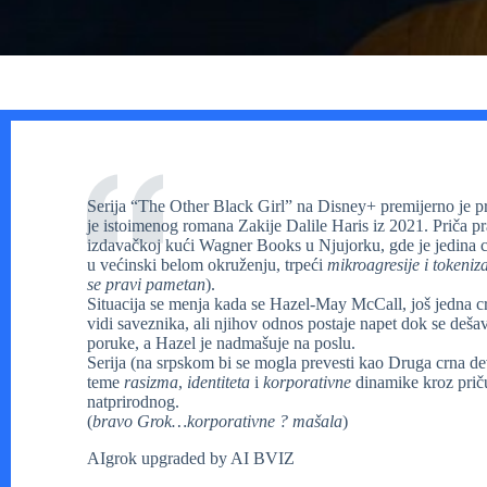
Serija “The Other Black Girl” na Disney+ premijerno je p
je istoimenog romana Zakije Dalile Haris iz 2021. Priča pr
izdavačkoj kući Wagner Books u Njujorku, gde je jedina 
u većinski belom okruženju, trpeći
mikroagresije i tokeni
se pravi pametan
).
Situacija se menja kada se Hazel-May McCall, još jedna cr
vidi saveznika, ali njihov odnos postaje napet dok se deš
poruke, a Hazel je nadmašuje na poslu.
Serija (na srpskom bi se mogla prevesti kao Druga crna d
teme
rasizma
,
identiteta
i
korporativne
dinamike kroz priču 
natprirodnog.
(
bravo Grok…korporativne ? mašala
)
AIgrok upgraded by AI BVIZ