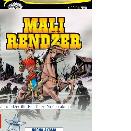
li rendžer iliti Kit Teler: Noćna akcija