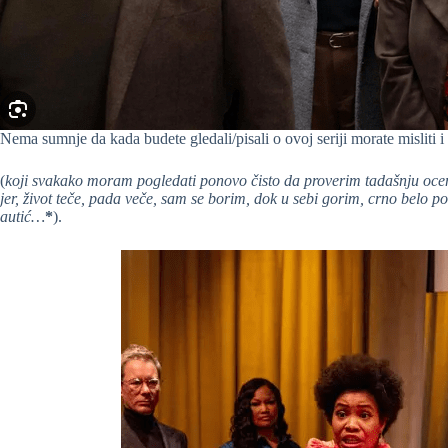
Nema sumnje da kada budete gledali/pisali o ovoj seriji morate misliti i
(
koji svakako moram pogledati ponovo čisto da proverim tadašnju oc
jer, život teče, pada veče, sam se borim, dok u sebi gorim, crno belo p
autić…
*
).