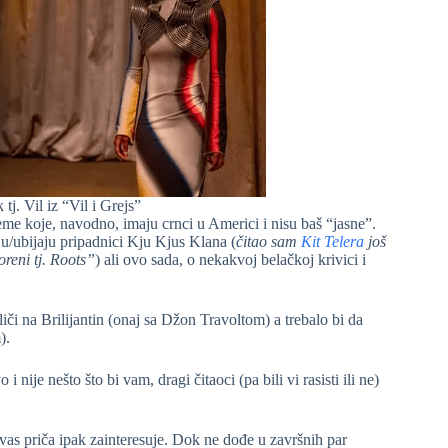
j. Vil iz “Vil i Grejs”
me koje, navodno, imaju crnci u Americi i nisu baš “jasne”.
ju/ubijaju pripadnici Kju Kjus Klana (
čitao sam
Kit Telera
još
reni tj. Roots”
) ali ovo sada, o nekakvoj belačkoj krivici i
iči na Brilijantin (onaj sa Džon Travoltom) a trebalo bi da
).
nije nešto što bi vam, dragi čitaoci (pa bili vi rasisti ili ne)
as priča ipak zainteresuje. Dok ne dođe u završnih par