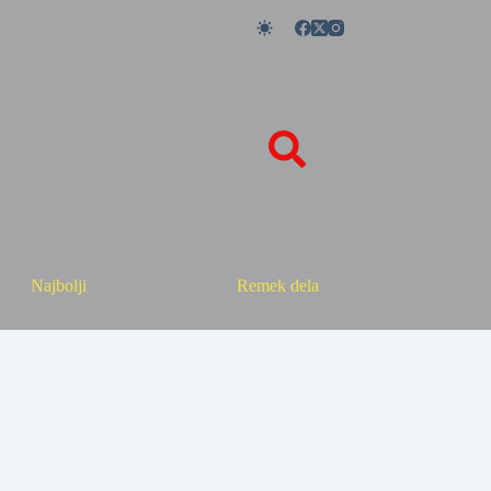
Najbolji
Remek dela