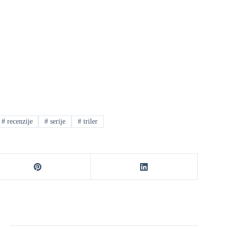
#
recenzije
#
serije
#
triler