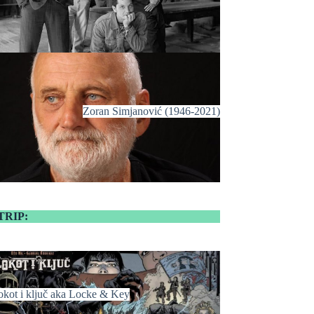
Zoran Simjanović (1946-2021)
TRIP:
okot i ključ aka Locke & Key