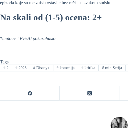
epizoda koje su me zaista ostavile bez reči…u svakom smislu.
Na skali od (1-5) ocena: 2+
*
malo se i BvizAI pokarabasio
Tags
#
2
#
2023
#
Disney+
#
komedija
#
kritika
#
miniSerija