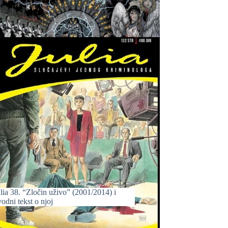
lia 38. “Zločin uživo” (2001/2014) i
odni tekst o njoj