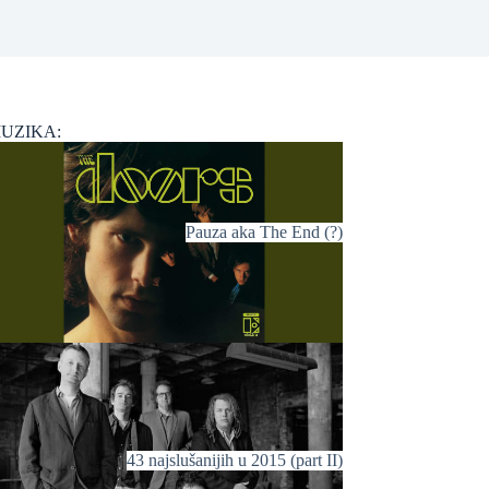
UZIKA:
Pauza aka The End (?)
43 najslušanijih u 2015 (part II)