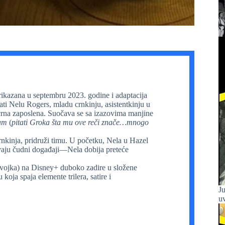
rikazana u septembru 2023. godine i adaptacija
ati Nelu Rogers, mladu crnkinju, asistentkinju u
crna zaposlena. Suočava se sa izazovima manjine
zam
(
pitati Groka šta mu ove reči znače…mnogo
nkinja, pridruži timu. U početku, Nela u Hazel
avaju čudni događaji—Nela dobija preteće
evojka) na Disney+ duboko zadire u složene
koja spaja elemente trilera, satire i
Ju
uv