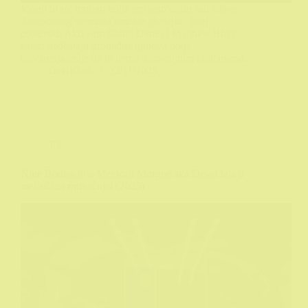
Mogli bi ste mnogo bolje provesti osam sati vašeg
dragocenog vremena umesto gledajući ovaj
proizvod. Ako vam Claire Danes i Matthew Rhys
zaista nedostaju pronađite njihova bolja
ostvarenja...nije da ih nema u dovoljnim količinama.
DeHičkok
22/11/2025
TV
Nine Bodies in a Mexican Morgue aka Devet tela u
meksičkoj mrtvačnici (2025)