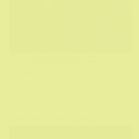
Bila je to ljubav na prvi pogled...u scenariju...ali na
ekranu ni 1000 pogleda ne bi bilo dovoljno da u nju
poverujemo.
DeHičkok
28/04/2026
TV
DTF St. Louis aka DTF Sent Luis (2026)