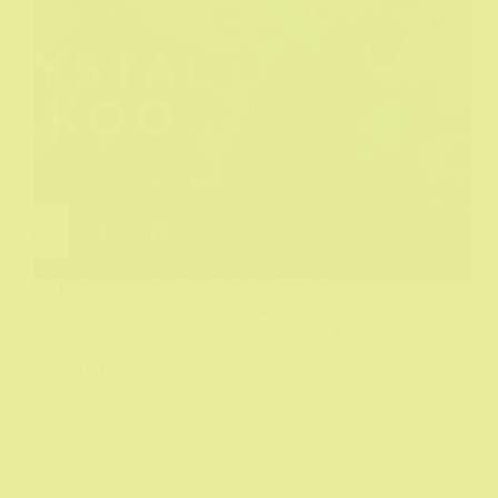
Na kraju prve epizode se desi događaj koji,
pokazaće se, gotovo uopšte nema veze sa glavnom
radnjom i ovde služi čisto da vas natera da pogledate
narednu...a kada ste već na drugoj tu je i treća...
DeHičkok
28/11/2025
TV