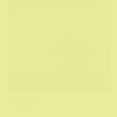
U ovoj mračno-humorističnoj seriji, ljubavni trougao
između troje odraslih u krizi srednjih godina dovodi
do smrti jednog od njih.
DeHičkok
21/04/2026