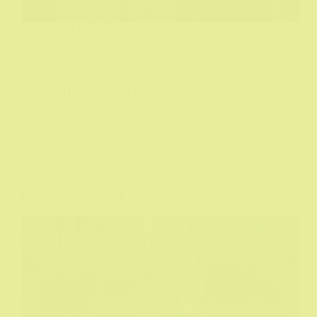
Ovaj roman je imao već nekoliko adaptacija.
Francuzi su napr. snimili igrani film a u serijalu sa
Mis Marple je bio "podmetnut" kao jedan od njenih
slučajeva mada se baka Marple u romanu uopšte ne
pojavljuje.
DeHičkok
12/12/2025
TV
El cuco de cristal aka Kristalna kukavica (2025)