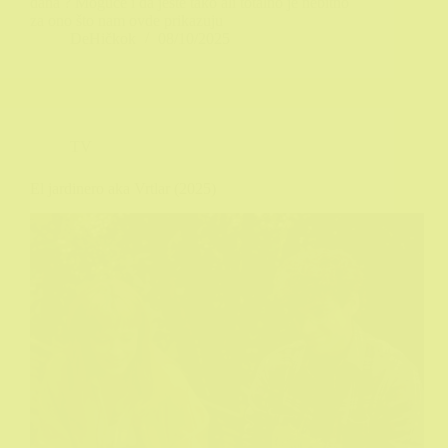
dana ? Moguće i da jeste tako ali totalno je nebitno
za ono što nam ovde prikazuju
DeHičkok
08/10/2025
TV
El jardinero aka Vrtlar (2025)