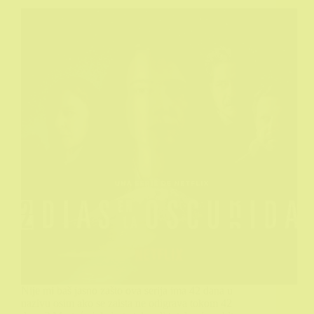
Nije mi baš jasno zašto ova serija ima 42 dana u
nazivu osim ako se zaista ne odigrava tokom 42