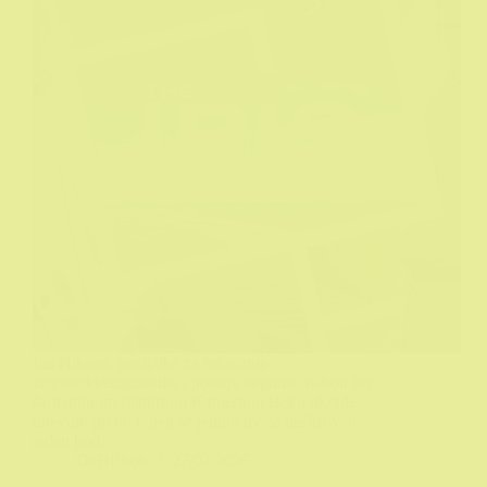
Iris Nikson, genijalka za rešavanje
zagonetki/enigmatike , postaje begunac nakon što
šarmantnom filantropu Kameronu Beku ukrade
dnevnik preko kojeg se jedino može dešifrovati
jedan kod.
DeHičkok
27/02/2026