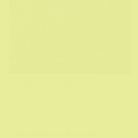
Avion sa deset putnika srušio se u meksičku
džunglu. Devet tela je pronađeno... i svi su ubijeni.
DeHičkok
16/10/2025
TV
42 Days of Darkness aka 42 dana tame (2022)