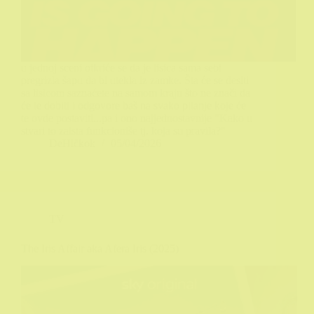
u jednoj sceni otkriće se da je lisica sama sebi
pregrizla šapu da bi utekla iz zamke. Šta će se desiti
sa lisicom saznaćete na samom kraju što ne znači da
će te dobiti i odgovore baš na svako pitanje koje će
te ovde postaviti...pa i ono najjednostavnije "Kako u
stvari to zaista funkcioniše tj. koja su pravila?"
DeHičkok
05/04/2026
TV
The Iris Affair aka Afera Iris (2025)